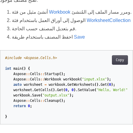
لفتح مصنف موجود:
ومرر مسار الملف إلى المُنشئ.
Workbook
أنشئ مثيل من فئة
WorksheetCollection
الوصول إلى أوراق العمل باستخدام فئة
قم بتعديل المصنف حسب الحاجة.
Save
احفظ المصنف باستخدام طريقة
#
include
<Aspose.Cells.h>
Copy
int
main
()
{
Aspose
::
Cells
::
Startup
();
Aspose
::
Cells
::
Workbook
workbook
(
"input.xlsx"
)
;
auto
worksheet
=
workbook
.
GetWorksheets
().
Get
(
0
);
worksheet
.
GetCells
().
Get
(
0
,
0
).
SetValue
(
"Hello, World!"
);
workbook
.
Save
(
"output.xlsx"
);
Aspose
::
Cells
::
Cleanup
();
return
0
;
}