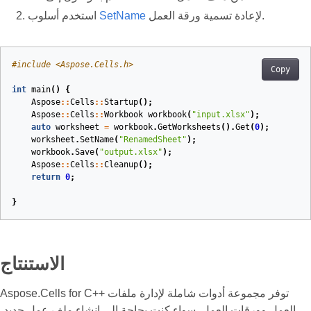
لإعادة تسمية ورقة العمل.
SetName
استخدم أسلوب
#
include
<Aspose.Cells.h>
Copy
int
main
()
{
Aspose
::
Cells
::
Startup
();
Aspose
::
Cells
::
Workbook
workbook
(
"input.xlsx"
)
;
auto
worksheet
=
workbook
.
GetWorksheets
().
Get
(
0
);
worksheet
.
SetName
(
"RenamedSheet"
);
workbook
.
Save
(
"output.xlsx"
);
Aspose
::
Cells
::
Cleanup
();
return
0
;
}
الاستنتاج
Aspose.Cells for C++ توفر مجموعة أدوات شاملة لإدارة ملفات
العمل وورقات العمل. سواء كنت بحاجة إلى إنشاء ملف عمل جديد،