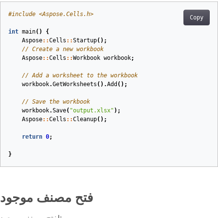
#
include
<Aspose.Cells.h>
Copy
int
main
()
{
Aspose
::
Cells
::
Startup
();
// Create a new workbook
Aspose
::
Cells
::
Workbook
workbook
;
// Add a worksheet to the workbook
workbook
.
GetWorksheets
().
Add
();
// Save the workbook
workbook
.
Save
(
"output.xlsx"
);
Aspose
::
Cells
::
Cleanup
();
return
0
;
}
فتح مصنف موجود