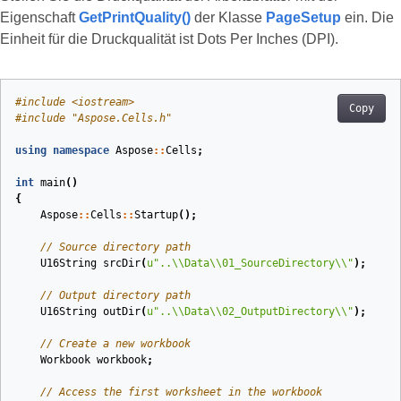
Eigenschaft
GetPrintQuality()
der Klasse
PageSetup
ein. Die
Einheit für die Druckqualität ist Dots Per Inches (DPI).
#
include
<iostream>
Copy
#
include
"Aspose.Cells.h"
using
namespace
Aspose
::
Cells
;
int
main
()
{
Aspose
::
Cells
::
Startup
();
// Source directory path
U16String
srcDir
(
u
"..
\\
Data
\\
01_SourceDirectory
\\
"
)
;
// Output directory path
U16String
outDir
(
u
"..
\\
Data
\\
02_OutputDirectory
\\
"
)
;
// Create a new workbook
Workbook
workbook
;
// Access the first worksheet in the workbook