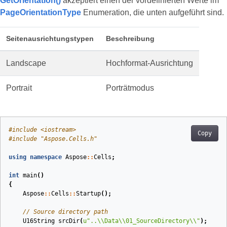
GetOrientation()
akzeptiert einen der vordefinierten Werte im
PageOrientationType
Enumeration, die unten aufgeführt sind.
Seitenausrichtungstypen
Beschreibung
Landscape
Hochformat-Ausrichtung
Portrait
Porträtmodus
#
include
<iostream>
Copy
#
include
"Aspose.Cells.h"
using
namespace
Aspose
::
Cells
;
int
main
()
{
Aspose
::
Cells
::
Startup
();
// Source directory path
U16String
srcDir
(
u
"..
\\
Data
\\
01_SourceDirectory
\\
"
)
;