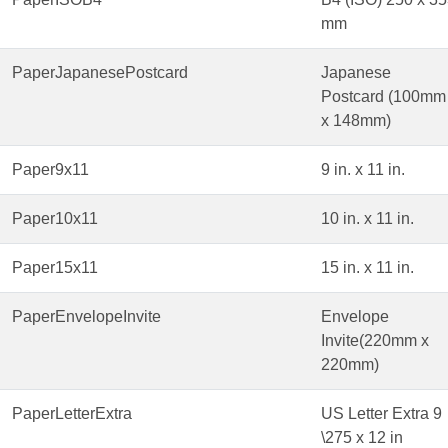
mm
PaperJapanesePostcard
Japanese
Postcard (100mm
x 148mm)
Paper9x11
9 in. x 11 in.
Paper10x11
10 in. x 11 in.
Paper15x11
15 in. x 11 in.
PaperEnvelopeInvite
Envelope
Invite(220mm x
220mm)
PaperLetterExtra
US Letter Extra 9
\275 x 12 in