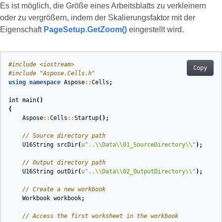
Es ist möglich, die Größe eines Arbeitsblatts zu verkleinern
oder zu vergrößern, indem der Skalierungsfaktor mit der
Eigenschaft
PageSetup.GetZoom()
eingestellt wird.
#
include
<iostream>
Copy
#
include
"Aspose.Cells.h"
using
namespace
Aspose
::
Cells
;
int
main
()
{
Aspose
::
Cells
::
Startup
();
// Source directory path
U16String
srcDir
(
u
"..
\\
Data
\\
01_SourceDirectory
\\
"
)
;
// Output directory path
U16String
outDir
(
u
"..
\\
Data
\\
02_OutputDirectory
\\
"
)
;
// Create a new workbook
Workbook
workbook
;
// Access the first worksheet in the workbook