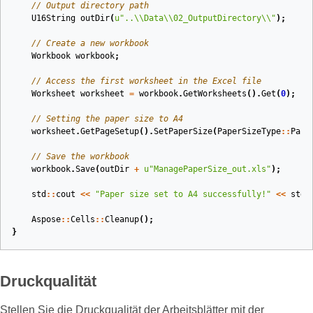
// Output directory path
U16String
outDir
(
u
"..
\\
Data
\\
02_OutputDirectory
\\
"
)
;
// Create a new workbook
Workbook
workbook
;
// Access the first worksheet in the Excel file
Worksheet
worksheet
=
workbook
.
GetWorksheets
().
Get
(
0
);
// Setting the paper size to A4
worksheet
.
GetPageSetup
().
SetPaperSize
(
PaperSizeType
::
Pape
// Save the workbook
workbook
.
Save
(
outDir
+
u
"ManagePaperSize_out.xls"
);
std
::
cout
<<
"Paper size set to A4 successfully!"
<<
std
:
Aspose
::
Cells
::
Cleanup
();
}
Druckqualität
Stellen Sie die Druckqualität der Arbeitsblätter mit der