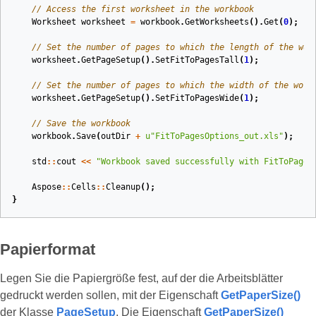
// Access the first worksheet in the workbook
Worksheet
worksheet
=
workbook
.
GetWorksheets
().
Get
(
0
);
// Set the number of pages to which the length of the wor
worksheet
.
GetPageSetup
().
SetFitToPagesTall
(
1
);
// Set the number of pages to which the width of the work
worksheet
.
GetPageSetup
().
SetFitToPagesWide
(
1
);
// Save the workbook
workbook
.
Save
(
outDir
+
u
"FitToPagesOptions_out.xls"
);
std
::
cout
<<
"Workbook saved successfully with FitToPages
Aspose
::
Cells
::
Cleanup
();
}
Papierformat
Legen Sie die Papiergröße fest, auf der die Arbeitsblätter
gedruckt werden sollen, mit der Eigenschaft
GetPaperSize()
der Klasse
PageSetup
. Die Eigenschaft
GetPaperSize()