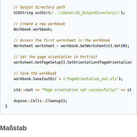
// Output directory path
U16String
outDir
(
u
"..
\\
Data
\\
02_OutputDirectory
\\
"
)
;
// Create a new workbook
Workbook
workbook
;
// Access the first worksheet in the workbook
Worksheet
worksheet
=
workbook
.
GetWorksheets
().
Get
(
0
);
// Set the page orientation to Portrait
worksheet
.
GetPageSetup
().
SetOrientation
(
PageOrientationTy
// Save the workbook
workbook
.
Save
(
outDir
+
u
"PageOrientation_out.xls"
);
std
::
cout
<<
"Page orientation set successfully!"
<<
std
:
Aspose
::
Cells
::
Cleanup
();
}
Maßstab