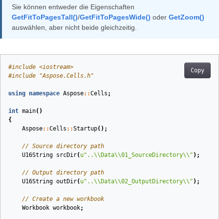
Sie können entweder die Eigenschaften
GetFitToPagesTall()
/
GetFitToPagesWide()
oder
GetZoom()
auswählen, aber nicht beide gleichzeitig.
#
include
<iostream>
Copy
#
include
"Aspose.Cells.h"
using
namespace
Aspose
::
Cells
;
int
main
()
{
Aspose
::
Cells
::
Startup
();
// Source directory path
U16String
srcDir
(
u
"..
\\
Data
\\
01_SourceDirectory
\\
"
)
;
// Output directory path
U16String
outDir
(
u
"..
\\
Data
\\
02_OutputDirectory
\\
"
)
;
// Create a new workbook
Workbook
workbook
;