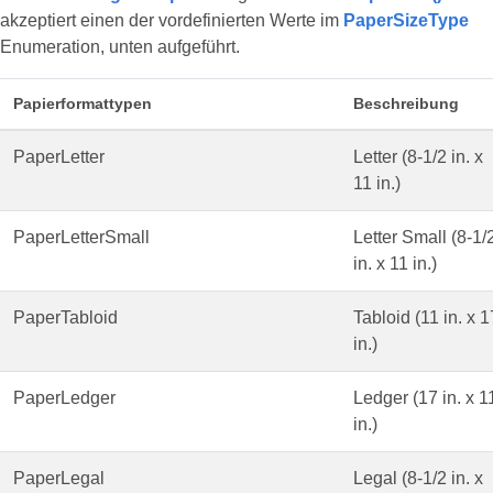
akzeptiert einen der vordefinierten Werte im
PaperSizeType
Enumeration, unten aufgeführt.
Papierformattypen
Beschreibung
PaperLetter
Letter (8-1/2 in. x
11 in.)
PaperLetterSmall
Letter Small (8-1/
in. x 11 in.)
PaperTabloid
Tabloid (11 in. x 1
in.)
PaperLedger
Ledger (17 in. x 1
in.)
PaperLegal
Legal (8-1/2 in. x