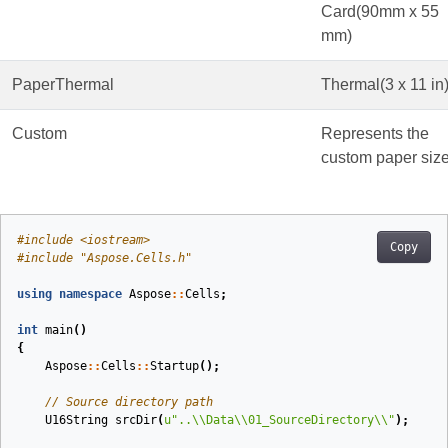
Card(90mm x 55
mm)
PaperThermal
Thermal(3 x 11 in
Custom
Represents the
custom paper size
#
include
<iostream>
Copy
#
include
"Aspose.Cells.h"
using
namespace
Aspose
::
Cells
;
int
main
()
{
Aspose
::
Cells
::
Startup
();
// Source directory path
U16String
srcDir
(
u
"..
\\
Data
\\
01_SourceDirectory
\\
"
)
;