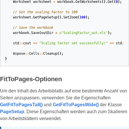
Worksheet
worksheet
=
workbook
.
GetWorksheets
().
Get
(
0
);
// Set the scaling factor to 100
worksheet
.
GetPageSetup
().
SetZoom
(
100
);
// Save the workbook
workbook
.
Save
(
outDir
+
u
"ScalingFactor_out.xls"
);
std
::
cout
<<
"Scaling factor set successfully!"
<<
std
::
e
Aspose
::
Cells
::
Cleanup
();
}
FitToPages-Optionen
Um den Inhalt des Arbeitsblatts auf eine bestimmte Anzahl von
Seiten anzupassen, verwenden Sie die Eigenschaften
GetFitToPagesTall()
und
GetFitToPagesWide()
der Klasse
PageSetup
. Diese Eigenschaften werden auch zum Skalieren
von Arbeitsblättern verwendet.