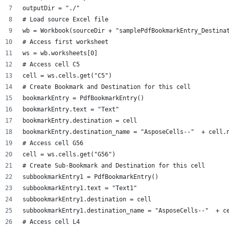
outputDir = "./"
# Load source Excel file
wb = Workbook(sourceDir + "samplePdfBookmarkEntry_Destina
# Access first worksheet
ws = wb.worksheets[0]
# Access cell C5
cell = ws.cells.get("C5")
# Create Bookmark and Destination for this cell
bookmarkEntry = PdfBookmarkEntry()
bookmarkEntry.text = "Text"
bookmarkEntry.destination = cell
bookmarkEntry.destination_name = "AsposeCells--"  + cell.
# Access cell G56
cell = ws.cells.get("G56")
# Create Sub-Bookmark and Destination for this cell
subbookmarkEntry1 = PdfBookmarkEntry()
subbookmarkEntry1.text = "Text1"
subbookmarkEntry1.destination = cell
subbookmarkEntry1.destination_name = "AsposeCells--"  + c
# Access cell L4