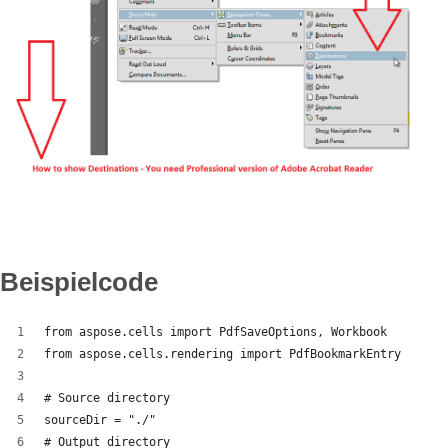
Beispielcode
from aspose.cells import PdfSaveOptions, Workbook
from aspose.cells.rendering import PdfBookmarkEntry
# Source directory
sourceDir = "./"
# Output directory