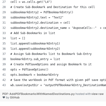
cell = ws.cells.get("L4")
# Create Sub-Bookmark and Destination for this cell
subbookmarkEntry2 = PdfBookmarkEntry()
subbookmarkEntry2.text = "Text2"
subbookmarkEntry2.destination = cell
subbookmarkEntry2.destination_name = "AsposeCells--"  + c
# Add Sub-Bookmarks in list
list = []
list.append(subbookmarkEntry1)
list.append(subbookmarkEntry2)
# Assign Sub-Bookmarks list to Bookmark Sub-Entry
bookmarkEntry.sub_entry = list
# Create PdfSaveOptions and assign Bookmark to it
opts = PdfSaveOptions()
opts.bookmark = bookmarkEntry
# Save the workbook in Pdf format with given pdf save opt
wb.save(outputDir + "outputPdfBookmarkEntry_DestinationNa
PDF-AddPDFBookmarksWithNamedDestinations.py
hosted with
view raw
❤ by
GitHub