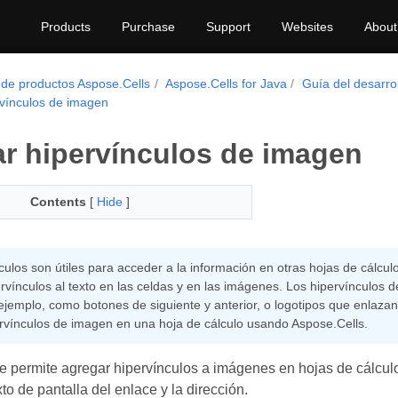
Products
Purchase
Support
Websites
About
 de productos Aspose.Cells
Aspose.Cells for Java
Guía del desarro
rvínculos de imagen
r hipervínculos de imagen
Contents
[
Hide
]
culos son útiles para acceder a la información en otras hojas de cálculo
rvínculos al texto en las celdas y en las imágenes. Los hipervínculos 
 ejemplo, como botones de siguiente y anterior, o logotipos que enlaza
ervínculos de imagen en una hoja de cálculo usando Aspose.Cells.
e permite agregar hipervínculos a imágenes en hojas de cálculo
xto de pantalla del enlace y la dirección.