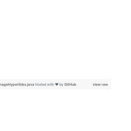
mageHyperlinks.java
hosted with ❤ by
GitHub
view raw