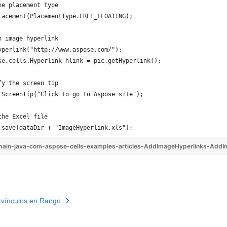
he placement type
lacement(PlacementType.FREE_FLOATING);
n image hyperlink
yperlink("http://www.aspose.com/");
se.cells.Hyperlink hlink = pic.getHyperlink();
fy the screen tip
tScreenTip("Click to go to Aspose site");
the Excel file
.save(dataDir + "ImageHyperlink.xls");
ain-java-com-aspose-cells-examples-articles-AddImageHyperlinks-AddI
rvínculos en Rango