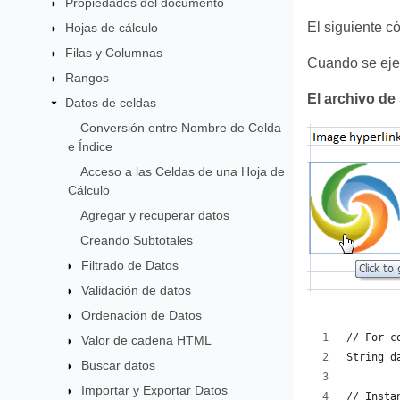
Propiedades del documento
El siguiente c
Hojas de cálculo
Filas y Columnas
Cuando se ejec
Rangos
El archivo de 
Datos de celdas
Conversión entre Nombre de Celda
e Índice
Acceso a las Celdas de una Hoja de
Cálculo
Agregar y recuperar datos
Creando Subtotales
Filtrado de Datos
Validación de datos
Ordenación de Datos
// For c
Valor de cadena HTML
String d
Buscar datos
Importar y Exportar Datos
// Insta