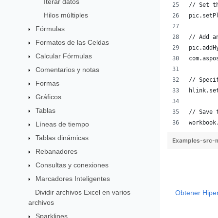
Iterar datos
// Set t
Hilos múltiples
pic.setP
Fórmulas
// Add a
Formatos de las Celdas
pic.addH
Calcular Fórmulas
com.aspo
Comentarios y notas
// Speci
Formas
hlink.se
Gráficos
Tablas
// Save 
workbook
Líneas de tiempo
Tablas dinámicas
Examples-src-m
Rebanadores
Consultas y conexiones
Marcadores Inteligentes
Dividir archivos Excel en varios
Obtener Hipe
archivos
Sparklines