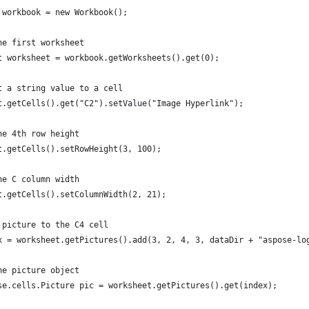
 workbook = new Workbook();
he first worksheet
t worksheet = workbook.getWorksheets().get(0);
t a string value to a cell
t.getCells().get("C2").setValue("Image Hyperlink");
he 4th row height
t.getCells().setRowHeight(3, 100);
he C column width
t.getCells().setColumnWidth(2, 21);
 picture to the C4 cell
x = worksheet.getPictures().add(3, 2, 4, 3, dataDir + "aspose-lo
he picture object
se.cells.Picture pic = worksheet.getPictures().get(index);