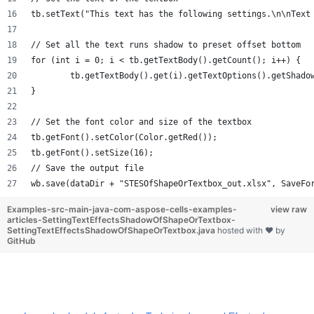
tb.setText("This text has the following settings.\n\nText
// Set all the text runs shadow to preset offset bottom
for (int i = 0; i < tb.getTextBody().getCount(); i++) {
	tb.getTextBody().get(i).getTextOptions().getShado
}
// Set the font color and size of the textbox
tb.getFont().setColor(Color.getRed());
tb.getFont().setSize(16);
// Save the output file
wb.save(dataDir + "STESOfShapeOrTextbox_out.xlsx", SaveFo
Examples-src-main-java-com-aspose-cells-examples-
view raw
articles-SettingTextEffectsShadowOfShapeOrTextbox-
SettingTextEffectsShadowOfShapeOrTextbox.java
hosted with ❤ by
GitHub