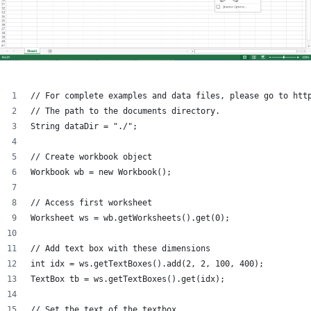
// For complete examples and data files, please go to htt
// The path to the documents directory.
String dataDir = "./";
// Create workbook object
Workbook wb = new Workbook();
// Access first worksheet
Worksheet ws = wb.getWorksheets().get(0);
// Add text box with these dimensions
int idx = ws.getTextBoxes().add(2, 2, 100, 400);
TextBox tb = ws.getTextBoxes().get(idx);
// Set the text of the textbox