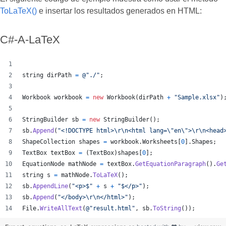
ToLaTeX()
e insertar los resultados generados en HTML:
C#-A-LaTeX
string
dirPath
=
@"./"
;
Workbook
workbook
=
new
Workbook
(
dirPath
+
"Sample.xlsx"
)
StringBuilder
sb
=
new
StringBuilder
(
)
;
sb
.
Append
(
"<!DOCTYPE html>
\r
\n
<html lang=
\"
en
\"
>
\r
\n
<head
ShapeCollection
shapes
=
workbook
.
Worksheets
[
0
]
.
Shapes
;
TextBox
textBox
=
(
TextBox
)
shapes
[
0
]
;
EquationNode
mathNode
=
textBox
.
GetEquationParagraph
(
)
.
Ge
string
s
=
mathNode
.
ToLaTeX
(
)
;
sb
.
AppendLine
(
"<p>$"
+
s
+
"$</p>"
)
;
sb
.
Append
(
"</body>
\r
\n
</html>"
)
;
File
.
WriteAllText
(
@"result.html"
,
sb
.
ToString
(
)
)
;