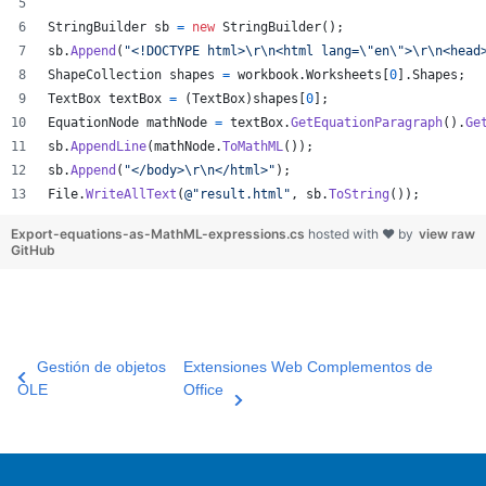
StringBuilder
sb
=
new
StringBuilder
(
)
;
sb
.
Append
(
"<!DOCTYPE html>
\r
\n
<html lang=
\"
en
\"
>
\r
\n
<head
ShapeCollection
shapes
=
workbook
.
Worksheets
[
0
]
.
Shapes
;
TextBox
textBox
=
(
TextBox
)
shapes
[
0
]
;
EquationNode
mathNode
=
textBox
.
GetEquationParagraph
(
)
.
Ge
sb
.
AppendLine
(
mathNode
.
ToMathML
(
)
)
;
sb
.
Append
(
"</body>
\r
\n
</html>"
)
;
File
.
WriteAllText
(
@"result.html"
,
sb
.
ToString
(
)
)
;
Export-equations-as-MathML-expressions.cs
hosted with ❤ by
view raw
GitHub
Gestión de objetos
Extensiones Web Complementos de
OLE
Office