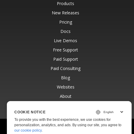
Products
New Releases
Pricing
Docs
Live Demos
Free Support
Paid Support
Paid Consulting
Blog
Websites
About
COOKIE NOTICE
To provide you with the best experience, we use cookies for
personalization, analytics, and ads. By using our site, you agree to
© Aspose Pty Ltd 2001-2026.
All Rights Reserved.
our cookie policy
.
Privacy Policy
Terms of use
Contact