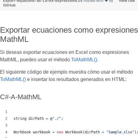
Export-equations-as-LaTeX-expressions.cs
hosted with ❤ by
view raw
GitHub
Exportar ecuaciones como expresiones
MathML
Si deseas exportar ecuaciones en Excel como expresiones
MathML, puedes usar el método
ToMathML()
.
El siguiente código de ejemplo muestra cómo usar el método
ToMathML()
e insertar los resultados generados en HTML:
C#-A-MathML
string
dirPath
=
@"./"
;
Workbook
workbook
=
new
Workbook
(
dirPath
+
"Sample.xlsx"
)