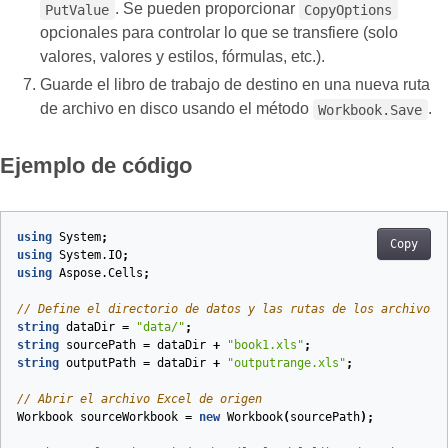
. Se pueden proporcionar
PutValue
CopyOptions
opcionales para controlar lo que se transfiere (solo
valores, valores y estilos, fórmulas, etc.).
Guarde el libro de trabajo de destino en una nueva ruta
de archivo en disco usando el método
.
Workbook.Save
Ejemplo de código
using
System
;
Copy
using
System.IO
;
using
Aspose.Cells
;
// Define el directorio de datos y las rutas de los archivos
string
dataDir
=
"data/"
;
string
sourcePath
=
dataDir
+
"book1.xls"
;
string
outputPath
=
dataDir
+
"outputrange.xls"
;
// Abrir el archivo Excel de origen
Workbook
sourceWorkbook
=
new
Workbook
(
sourcePath
);