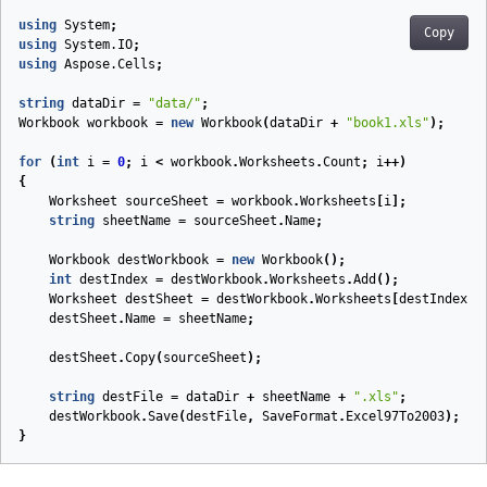
using
System
;
Copy
using
System.IO
;
using
Aspose.Cells
;
string
dataDir
=
"data/"
;
Workbook
workbook
=
new
Workbook
(
dataDir
+
"book1.xls"
);
for
(
int
i
=
0
;
i
<
workbook
.
Worksheets
.
Count
;
i
++)
{
Worksheet
sourceSheet
=
workbook
.
Worksheets
[
i
];
string
sheetName
=
sourceSheet
.
Name
;
Workbook
destWorkbook
=
new
Workbook
();
int
destIndex
=
destWorkbook
.
Worksheets
.
Add
();
Worksheet
destSheet
=
destWorkbook
.
Worksheets
[
destIndex
];
destSheet
.
Name
=
sheetName
;
destSheet
.
Copy
(
sourceSheet
);
string
destFile
=
dataDir
+
sheetName
+
".xls"
;
destWorkbook
.
Save
(
destFile
,
SaveFormat
.
Excel97To2003
);
}