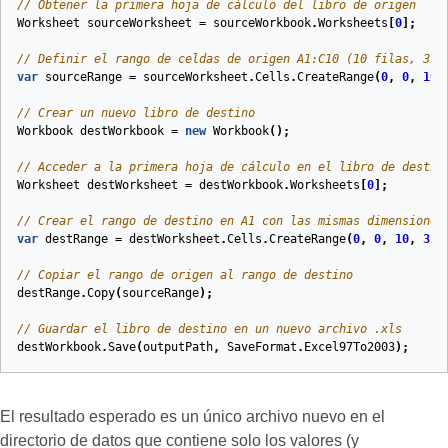
// Obtener la primera hoja de cálculo del libro de origen
Worksheet
sourceWorksheet
=
sourceWorkbook
.
Worksheets
[
0
];
// Definir el rango de celdas de origen A1:C10 (10 filas, 3 c
var
sourceRange
=
sourceWorksheet
.
Cells
.
CreateRange
(
0
,
0
,
10
,
// Crear un nuevo libro de destino
Workbook
destWorkbook
=
new
Workbook
();
// Acceder a la primera hoja de cálculo en el libro de destin
Worksheet
destWorksheet
=
destWorkbook
.
Worksheets
[
0
];
// Crear el rango de destino en A1 con las mismas dimensiones
var
destRange
=
destWorksheet
.
Cells
.
CreateRange
(
0
,
0
,
10
,
3
);
// Copiar el rango de origen al rango de destino
destRange
.
Copy
(
sourceRange
);
// Guardar el libro de destino en un nuevo archivo .xls
destWorkbook
.
Save
(
outputPath
,
SaveFormat
.
Excel97To2003
);
El resultado esperado es un único archivo nuevo en el
directorio de datos que contiene solo los valores (y