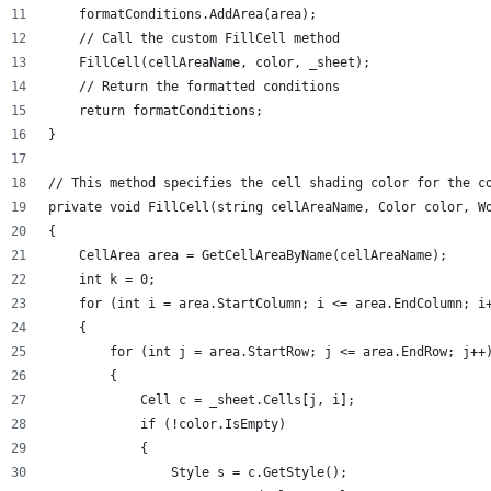
    formatConditions.AddArea(area);
    // Call the custom FillCell method
    FillCell(cellAreaName, color, _sheet);
    // Return the formatted conditions
    return formatConditions;
}
// This method specifies the cell shading color for the c
private void FillCell(string cellAreaName, Color color, W
{
    CellArea area = GetCellAreaByName(cellAreaName);
    int k = 0;
    for (int i = area.StartColumn; i <= area.EndColumn; i
    {
        for (int j = area.StartRow; j <= area.EndRow; j++
        {
            Cell c = _sheet.Cells[j, i];
            if (!color.IsEmpty)
            {
                Style s = c.GetStyle();