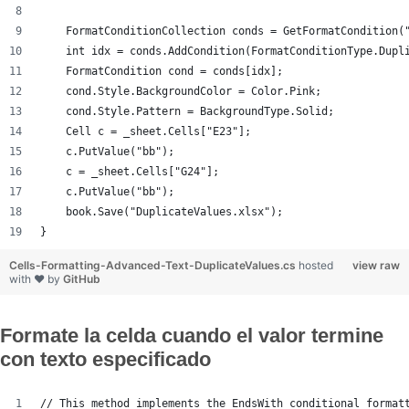
    FormatConditionCollection conds = GetFormatCondition(
    int idx = conds.AddCondition(FormatConditionType.Dupl
    FormatCondition cond = conds[idx];
    cond.Style.BackgroundColor = Color.Pink;
    cond.Style.Pattern = BackgroundType.Solid;
    Cell c = _sheet.Cells["E23"];
    c.PutValue("bb");
    c = _sheet.Cells["G24"];
    c.PutValue("bb");
    book.Save("DuplicateValues.xlsx");
}
Cells-Formatting-Advanced-Text-DuplicateValues.cs
hosted
view raw
with ❤ by
GitHub
Formate la celda cuando el valor termine
con texto especificado
// This method implements the EndsWith conditional format