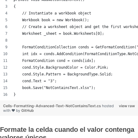
{
    // Instantiate a workbook object
    Workbook book = new Workbook();
    // Create a worksheet object and get the first worksh
    Worksheet _sheet = book.Worksheets[0];
    FormatConditionCollection conds = GetFormatCondition(
    int idx = conds.AddCondition(FormatConditionType.NotC
    FormatCondition cond = conds[idx];
    cond.Style.BackgroundColor = Color.Pink;
    cond.Style.Pattern = BackgroundType.Solid;
    cond.Text = "3";
    book.Save("NotContainsText.xlsx");
}
Cells-Formatting-Advanced-Text-NotContainsText.cs
hosted
view raw
with ❤ by
GitHub
Formate la celda cuando el valor contenga
valores únicos