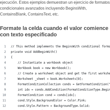
ejecución. Estos ejemplos demuestran un ejercicio de formatos
condicionales avanzados incluyendo BeginsWith,
ContainsBlank, ContainsText, etc.
Formate la celda cuando el valor comience
con texto especificado
// This method implements the BeginsWith conditional form
private void AddBeginWith()
{
    // Instantiate a workbook object
    Workbook book = new Workbook();
    // Create a worksheet object and get the first worksh
    Worksheet _sheet = book.Worksheets[0];
    FormatConditionCollection conds = GetFormatCondition(
    int idx = conds.AddCondition(FormatConditionType.Begi
    FormatCondition cond = conds[idx];
    cond.Style.BackgroundColor = Color.Pink;
    cond.Style.Pattern = BackgroundType.Solid;