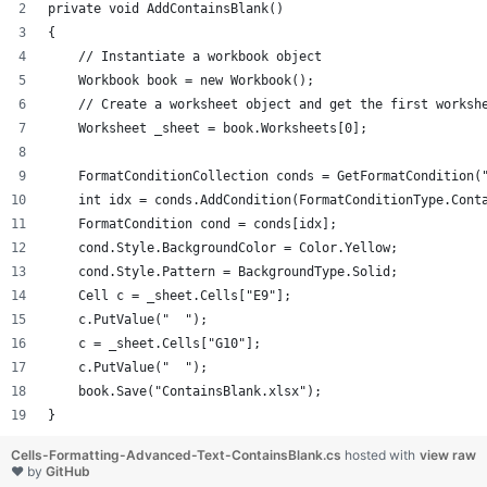
private void AddContainsBlank()
{
    // Instantiate a workbook object
    Workbook book = new Workbook();
    // Create a worksheet object and get the first worksh
    Worksheet _sheet = book.Worksheets[0];
    FormatConditionCollection conds = GetFormatCondition(
    int idx = conds.AddCondition(FormatConditionType.Cont
    FormatCondition cond = conds[idx];
    cond.Style.BackgroundColor = Color.Yellow;
    cond.Style.Pattern = BackgroundType.Solid;
    Cell c = _sheet.Cells["E9"];
    c.PutValue("  ");
    c = _sheet.Cells["G10"];
    c.PutValue("  ");
    book.Save("ContainsBlank.xlsx");
}
Cells-Formatting-Advanced-Text-ContainsBlank.cs
hosted with
view raw
❤ by
GitHub