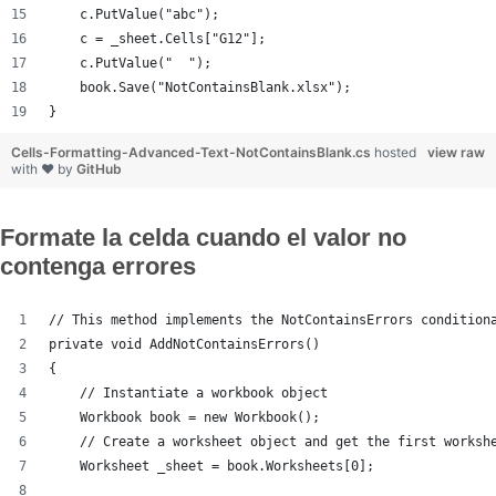
    c.PutValue("abc");
    c = _sheet.Cells["G12"];
    c.PutValue("  ");
    book.Save("NotContainsBlank.xlsx");
}
Cells-Formatting-Advanced-Text-NotContainsBlank.cs
hosted
view raw
with ❤ by
GitHub
Formate la celda cuando el valor no
contenga errores
// This method implements the NotContainsErrors condition
private void AddNotContainsErrors()
{
    // Instantiate a workbook object
    Workbook book = new Workbook();
    // Create a worksheet object and get the first worksh
    Worksheet _sheet = book.Worksheets[0];