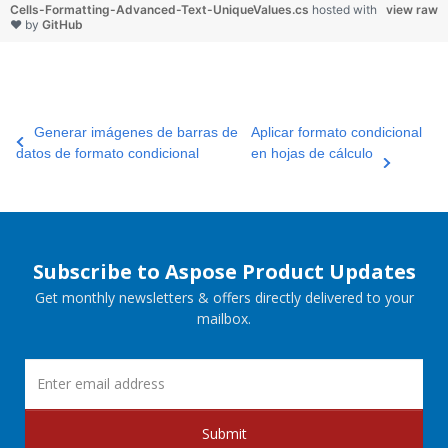
Cells-Formatting-Advanced-Text-UniqueValues.cs
hosted with
view raw
❤ by
GitHub
Generar imágenes de barras de
Aplicar formato condicional
datos de formato condicional
en hojas de cálculo
Subscribe to Aspose Product Updates
Get monthly newsletters & offers directly delivered to your
mailbox.
Submit