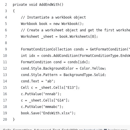
private void AddEndWith()
{
    // Instantiate a workbook object
    Workbook book = new Workbook();
    // Create a worksheet object and get the first worksh
    Worksheet _sheet = book.Worksheets[0];
    FormatConditionCollection conds = GetFormatCondition(
    int idx = conds.AddCondition(FormatConditionType.Ends
    FormatCondition cond = conds[idx];
    cond.Style.BackgroundColor = Color.Yellow;
    cond.Style.Pattern = BackgroundType.Solid;
    cond.Text = "ab";
    Cell c = _sheet.Cells["E13"];
    c.PutValue("nnnab");
    c = _sheet.Cells["G14"];
    c.PutValue("mmmabc");
    book.Save("EndsWith.xlsx");
}