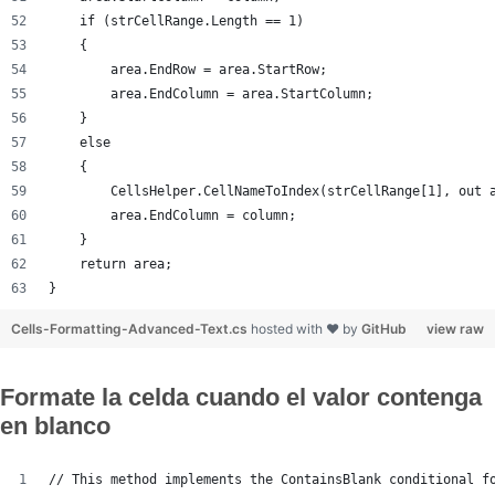
    if (strCellRange.Length == 1)
    {
        area.EndRow = area.StartRow;
        area.EndColumn = area.StartColumn;
    }
    else
    {
        CellsHelper.CellNameToIndex(strCellRange[1], out 
        area.EndColumn = column;
    }
    return area;
}
Cells-Formatting-Advanced-Text.cs
hosted with ❤ by
GitHub
view raw
Formate la celda cuando el valor contenga
en blanco
// This method implements the ContainsBlank conditional f