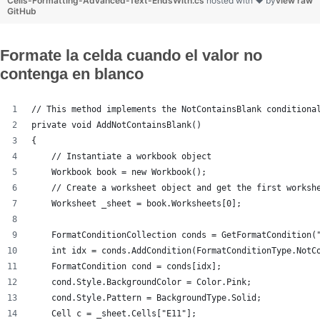
Cells-Formatting-Advanced-Text-EndsWith.cs
hosted with ❤ by
view raw
GitHub
Formate la celda cuando el valor no
contenga en blanco
// This method implements the NotContainsBlank conditiona
private void AddNotContainsBlank()
{
    // Instantiate a workbook object
    Workbook book = new Workbook();
    // Create a worksheet object and get the first worksh
    Worksheet _sheet = book.Worksheets[0];
    FormatConditionCollection conds = GetFormatCondition(
    int idx = conds.AddCondition(FormatConditionType.NotC
    FormatCondition cond = conds[idx];
    cond.Style.BackgroundColor = Color.Pink;
    cond.Style.Pattern = BackgroundType.Solid;
    Cell c = _sheet.Cells["E11"];