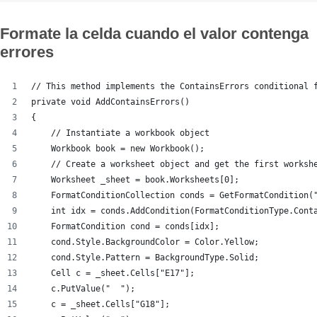
Formate la celda cuando el valor contenga
errores
// This method implements the ContainsErrors conditional 
private void AddContainsErrors()
{
    // Instantiate a workbook object
    Workbook book = new Workbook();
    // Create a worksheet object and get the first worksh
    Worksheet _sheet = book.Worksheets[0];
    FormatConditionCollection conds = GetFormatCondition(
    int idx = conds.AddCondition(FormatConditionType.Cont
    FormatCondition cond = conds[idx];
    cond.Style.BackgroundColor = Color.Yellow;
    cond.Style.Pattern = BackgroundType.Solid;
    Cell c = _sheet.Cells["E17"];
    c.PutValue("  ");
    c = _sheet.Cells["G18"];