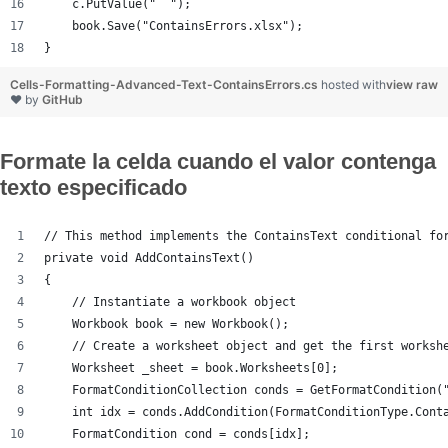
    c.PutValue("  ");
    book.Save("ContainsErrors.xlsx");
}
Cells-Formatting-Advanced-Text-ContainsErrors.cs
hosted with
view raw
❤ by
GitHub
Formate la celda cuando el valor contenga
texto especificado
// This method implements the ContainsText conditional fo
private void AddContainsText()
{
    // Instantiate a workbook object
    Workbook book = new Workbook();
    // Create a worksheet object and get the first worksh
    Worksheet _sheet = book.Worksheets[0];
    FormatConditionCollection conds = GetFormatCondition(
    int idx = conds.AddCondition(FormatConditionType.Cont
    FormatCondition cond = conds[idx];