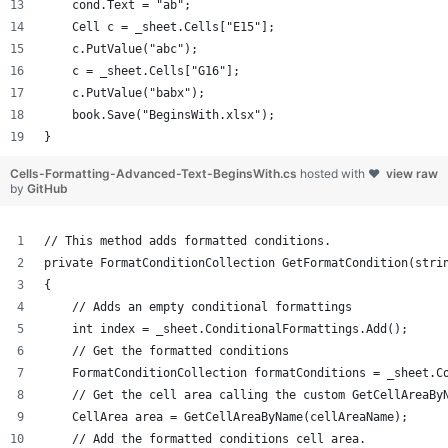
    cond.Text = "ab";
    Cell c = _sheet.Cells["E15"];
    c.PutValue("abc");
    c = _sheet.Cells["G16"];
    c.PutValue("babx");
    book.Save("BeginsWith.xlsx");
}
Cells-Formatting-Advanced-Text-BeginsWith.cs
hosted with ❤
view raw
by
GitHub
// This method adds formatted conditions.
private FormatConditionCollection GetFormatCondition(stri
{
    // Adds an empty conditional formattings
    int index = _sheet.ConditionalFormattings.Add();
    // Get the formatted conditions
    FormatConditionCollection formatConditions = _sheet.C
    // Get the cell area calling the custom GetCellAreaBy
    CellArea area = GetCellAreaByName(cellAreaName);
    // Add the formatted conditions cell area.