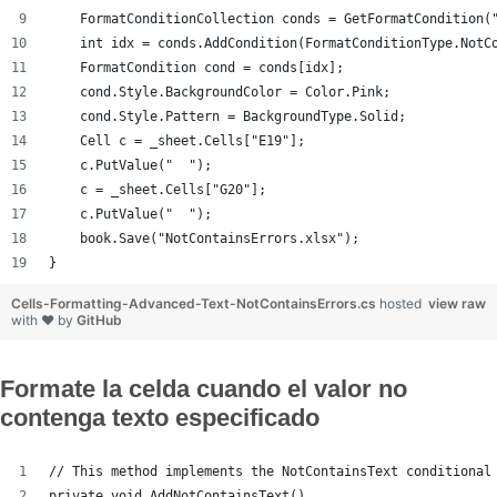
    FormatConditionCollection conds = GetFormatCondition(
    int idx = conds.AddCondition(FormatConditionType.NotC
    FormatCondition cond = conds[idx];
    cond.Style.BackgroundColor = Color.Pink;
    cond.Style.Pattern = BackgroundType.Solid;
    Cell c = _sheet.Cells["E19"];
    c.PutValue("  ");
    c = _sheet.Cells["G20"];
    c.PutValue("  ");
    book.Save("NotContainsErrors.xlsx");
}
Cells-Formatting-Advanced-Text-NotContainsErrors.cs
hosted
view raw
with ❤ by
GitHub
Formate la celda cuando el valor no
contenga texto especificado
// This method implements the NotContainsText conditional
private void AddNotContainsText()