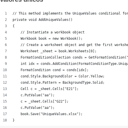
// This method implements the UniqueValues conditional fo
private void AddUniqueValues()
{
    // Instantiate a workbook object
    Workbook book = new Workbook();
    // Create a worksheet object and get the first worksh
    Worksheet _sheet = book.Worksheets[0];
    FormatConditionCollection conds = GetFormatCondition(
    int idx = conds.AddCondition(FormatConditionType.Uniq
    FormatCondition cond = conds[idx];
    cond.Style.BackgroundColor = Color.Yellow;
    cond.Style.Pattern = BackgroundType.Solid;
    Cell c = _sheet.Cells["E21"];
    c.PutValue("aa");
    c = _sheet.Cells["G22"];
    c.PutValue("aa");
    book.Save("UniqueValues.xlsx");
}