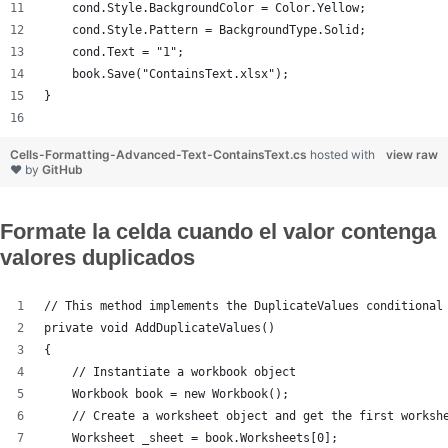
    cond.Style.BackgroundColor = Color.Yellow;
    cond.Style.Pattern = BackgroundType.Solid;
    cond.Text = "1";
    book.Save("ContainsText.xlsx");
}
Cells-Formatting-Advanced-Text-ContainsText.cs
hosted with
view raw
❤ by
GitHub
Formate la celda cuando el valor contenga
valores duplicados
// This method implements the DuplicateValues conditional
private void AddDuplicateValues()
{
    // Instantiate a workbook object
    Workbook book = new Workbook();
    // Create a worksheet object and get the first worksh
    Worksheet _sheet = book.Worksheets[0];