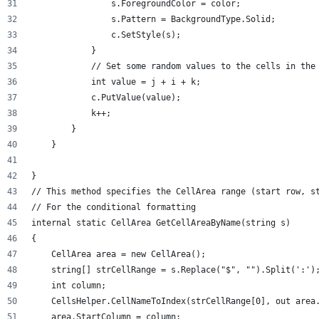
                s.ForegroundColor = color;
                s.Pattern = BackgroundType.Solid;
                c.SetStyle(s);
            }
            // Set some random values to the cells in the
            int value = j + i + k;
            c.PutValue(value);
            k++;
        }
    }
}
// This method specifies the CellArea range (start row, s
// For the conditional formatting
internal static CellArea GetCellAreaByName(string s)
{
    CellArea area = new CellArea();
    string[] strCellRange = s.Replace("$", "").Split(':')
    int column;
    CellsHelper.CellNameToIndex(strCellRange[0], out area
    area.StartColumn = column;