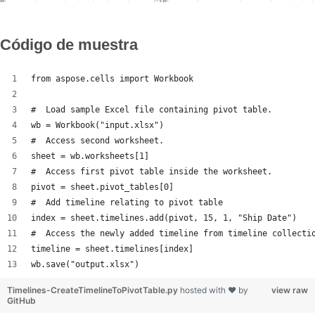
Código de muestra
from aspose.cells import Workbook
#  Load sample Excel file containing pivot table.
wb = Workbook("input.xlsx")
#  Access second worksheet.
sheet = wb.worksheets[1]
#  Access first pivot table inside the worksheet.
pivot = sheet.pivot_tables[0]
#  Add timeline relating to pivot table
index = sheet.timelines.add(pivot, 15, 1, "Ship Date")
#  Access the newly added timeline from timeline collecti
timeline = sheet.timelines[index]
wb.save("output.xlsx")
Timelines-CreateTimelineToPivotTable.py
hosted with ❤ by
view raw
GitHub