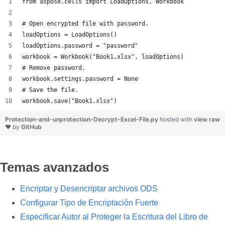
from aspose.cells import LoadOptions, Workbook
# Open encrypted file with password.
loadOptions = LoadOptions()
loadOptions.password = "password"
workbook = Workbook("Book1.xlsx", loadOptions)
# Remove password.
workbook.settings.password = None
# Save the file.
workbook.save("Book1.xlsx")
Protection-and-unprotection-Decrypt-Excel-File.py
hosted with
view raw
❤ by
GitHub
Temas avanzados
Encriptar y Desencriptar archivos ODS
Configurar Tipo de Encriptación Fuerte
Especificar Autor al Proteger la Escritura del Libro de