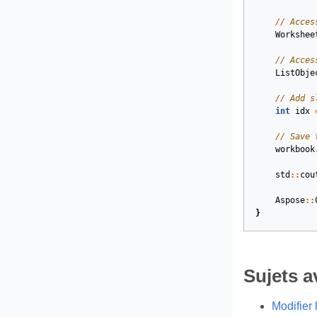
// Acces
Workshee
// Acces
ListObje
// Add s
int
idx
// Save 
workbook
std
::
cou
Aspose
::
}
Sujets 
Modifier