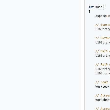
int
main
()
{
Aspose
::
// Sourc
U16Strin
// Outpu
U16Strin
// Path 
U16Strin
// Path 
U16Strin
U16Strin
// Load 
Workbook
// Acces
Workshee
// Acces