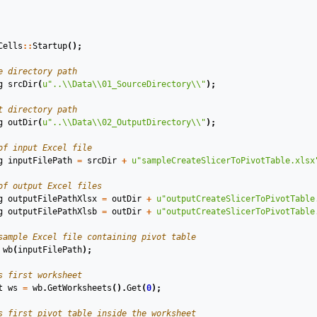
Cells
::
Startup
();
e directory path
g
srcDir
(
u
"..
\\
Data
\\
01_SourceDirectory
\\
"
)
;
t directory path
g
outDir
(
u
"..
\\
Data
\\
02_OutputDirectory
\\
"
)
;
of input Excel file
g
inputFilePath
=
srcDir
+
u
"sampleCreateSlicerToPivotTable.xlsx
of output Excel files
g
outputFilePathXlsx
=
outDir
+
u
"outputCreateSlicerToPivotTable
g
outputFilePathXlsb
=
outDir
+
u
"outputCreateSlicerToPivotTable
sample Excel file containing pivot table
wb
(
inputFilePath
)
;
s first worksheet
t
ws
=
wb
.
GetWorksheets
().
Get
(
0
);
s first pivot table inside the worksheet