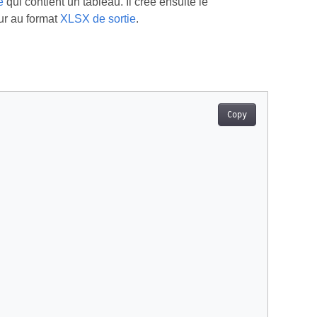
e
qui contient un tableau. Il crée ensuite le
eur au format
XLSX de sortie
.
Copy