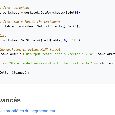
s first worksheet
t
worksheet
=
workbook
.
GetWorksheets
().
Get
(
0
);
s first table inside the worksheet
ct
table
=
worksheet
.
GetListObjects
().
Get
(
0
);
licer
=
worksheet
.
GetSlicers
().
Add
(
table
,
0
,
u
"H5"
);
the workbook in output XLSX format
.
Save
(
outDir
+
u
"outputCreateSlicerToExcelTable.xlsx"
,
SaveForma
t
<<
"Slicer added successfully to the Excel table!"
<<
std
::
end
Cells
::
Cleanup
();
avancés
 les propriétés du segmentateur