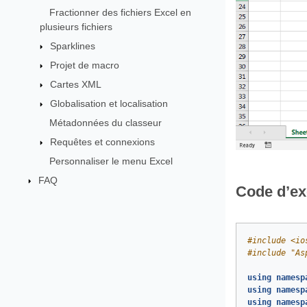
Fractionner des fichiers Excel en
plusieurs fichiers
Sparklines
Projet de macro
Cartes XML
Globalisation et localisation
Métadonnées du classeur
Requêtes et connexions
Personnaliser le menu Excel
FAQ
Code d’e
#
include
<io
#
include
"As
using
namesp
using
namesp
using
namesp