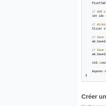
PivotTab
// Add s
int
idx
// Acces
Slicer
s
// Save 
wb
.
Save
(
// Save 
wb
.
Save
(
std
::
cou
Aspose
::
}
Créer un