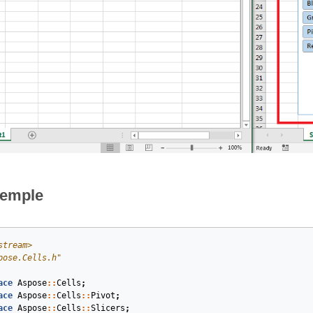
xemple
stream>
pose.Cells.h"
ace
Aspose
::
Cells
;
ace
Aspose
::
Cells
::
Pivot
;
ace
Aspose
::
Cells
::
Slicers
;