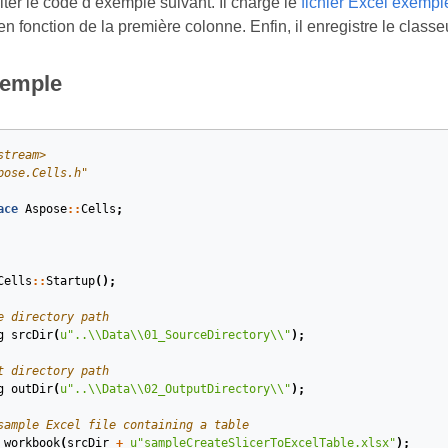
lter le code d’exemple suivant. Il charge le
fichier Excel exempl
n fonction de la première colonne. Enfin, il enregistre le class
xemple
stream>
pose.Cells.h"
ace
Aspose
::
Cells
;
Cells
::
Startup
();
e directory path
g
srcDir
(
u
"..
\\
Data
\\
01_SourceDirectory
\\
"
)
;
t directory path
g
outDir
(
u
"..
\\
Data
\\
02_OutputDirectory
\\
"
)
;
sample Excel file containing a table
workbook
(
srcDir
+
u
"sampleCreateSlicerToExcelTable.xlsx"
)
;