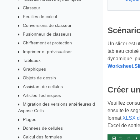
Classeur
Feuilles de calcul
Conversions de classeur
Scénario
Fusionneur de classeurs
Chiffrement et protection
Un slicer est u
tableau croisé
Imprimer et prévisualiser
dynamique, pui
Tableaux
Worksheet.Sli
Graphiques
Objets de dessin
Assistant de cellules
Créer u
Articles Techniques
Veuillez consu
Migration des versions antérieures d
ensuite le seg
Aspose.Cells
format
XLSX de
Plages
Excel de sortie
Données de cellules
Calcul des formules