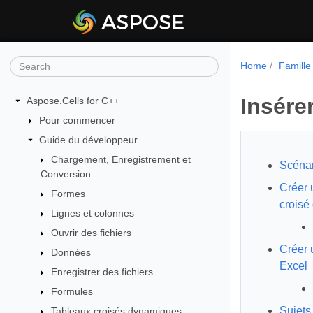
Home
Famille
Insére
Aspose.Cells for C++
Pour commencer
Guide du développeur
Chargement, Enregistrement et
Scénar
Conversion
Créer 
Formes
croisé
Lignes et colonnes
Ouvrir des fichiers
Créer 
Données
Excel
Enregistrer des fichiers
Formules
Sujets
Tableaux croisés dynamiques