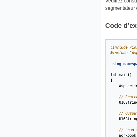
Veuillez consu
segmentateur e
Code d’e
#
include
<io
#
include
"As
using
namesp
int
main
()
{
Aspose
::
// Sourc
U16Strin
// Outpu
U16Strin
// Load 
Workbook