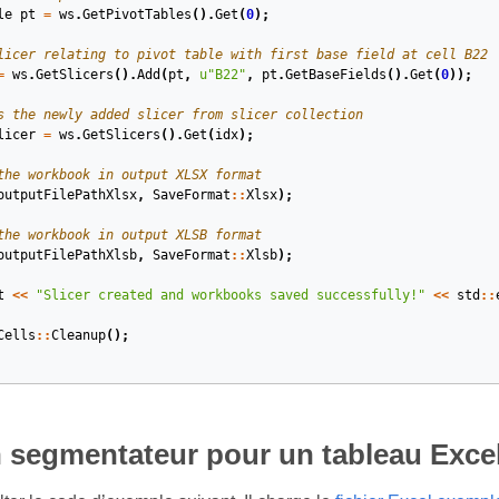
le
pt
=
ws
.
GetPivotTables
().
Get
(
0
);
licer relating to pivot table with first base field at cell B22
=
ws
.
GetSlicers
().
Add
(
pt
,
u
"B22"
,
pt
.
GetBaseFields
().
Get
(
0
));
s the newly added slicer from slicer collection
licer
=
ws
.
GetSlicers
().
Get
(
idx
);
the workbook in output XLSX format
outputFilePathXlsx
,
SaveFormat
::
Xlsx
);
the workbook in output XLSB format
outputFilePathXlsb
,
SaveFormat
::
Xlsb
);
t
<<
"Slicer created and workbooks saved successfully!"
<<
std
::
Cells
::
Cleanup
();
 segmentateur pour un tableau Exce