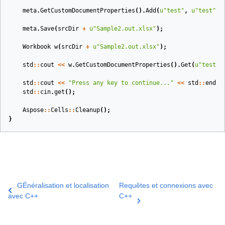
meta
.
GetCustomDocumentProperties
().
Add
(
u
"test"
,
u
"test"
);
meta
.
Save
(
srcDir
+
u
"Sample2.out.xlsx"
);
Workbook
w
(
srcDir
+
u
"Sample2.out.xlsx"
)
;
std
::
cout
<<
w
.
GetCustomDocumentProperties
().
Get
(
u
"test"
)
std
::
cout
<<
"Press any key to continue..."
<<
std
::
endl
;
std
::
cin
.
get
();
Aspose
::
Cells
::
Cleanup
();
}
GÉnéralisation et localisation
Requêtes et connexions avec
avec C++
C++