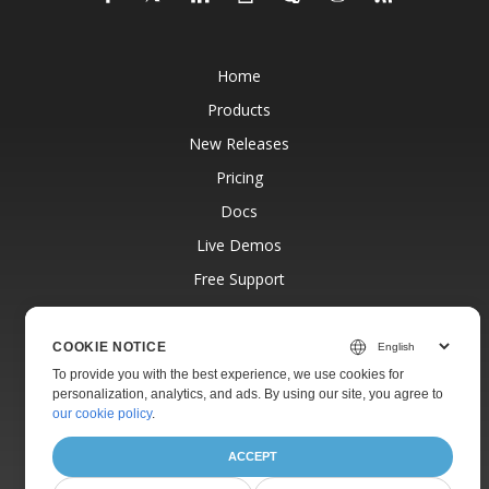
Home
Products
New Releases
Pricing
Docs
Live Demos
Free Support
Paid Support
Paid Consulting
COOKIE NOTICE
To provide you with the best experience, we use cookies for
Blog
personalization, analytics, and ads. By using our site, you agree to
Websites
our cookie policy
.
About
ACCEPT