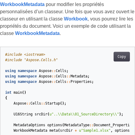
WorkbookMetadata
pour modifier les propriétés
personnalisées d’un classeur. Une fois que vous avez ouvert le
classeur en utilisant la classe
Workbook
, vous pourrez lire les
propriétés du document. Voici un exemple de code utilisant la
classe
WorkbookMetadata
.
#
include
<iostream>
Copy
#
include
"Aspose.Cells.h"
using
namespace
Aspose
::
Cells
;
using
namespace
Aspose
::
Cells
::
Metadata
;
using
namespace
Aspose
::
Cells
::
Properties
;
int
main
()
{
Aspose
::
Cells
::
Startup
();
U16String
srcDir
(
u
"..
\\
Data
\\
01_SourceDirectory
\\
"
)
;
MetadataOptions
options
(
MetadataType
::
Document_Properties
WorkbookMetadata
meta
(
srcDir
+
u
"Sample1.xlsx"
,
options
)
;