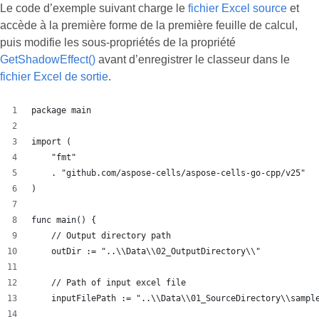
Le code d’exemple suivant charge le
fichier Excel source
et
accède à la première forme de la première feuille de calcul,
puis modifie les sous-propriétés de la propriété
GetShadowEffect()
avant d’enregistrer le classeur dans le
fichier Excel de sortie
.
package main
import (
    "fmt"
    . "github.com/aspose-cells/aspose-cells-go-cpp/v25"
)
func main() {
    // Output directory path
    outDir := "..\\Data\\02_OutputDirectory\\"
    // Path of input excel file
    inputFilePath := "..\\Data\\01_SourceDirectory\\sampl