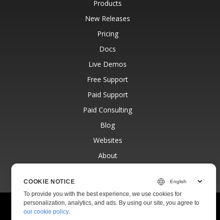
Products
New Releases
Pricing
Docs
Live Demos
Free Support
Paid Support
Paid Consulting
Blog
Websites
About
COOKIE NOTICE
To provide you with the best experience, we use cookies for
personalization, analytics, and ads. By using our site, you agree to
© Aspose Pty Ltd 2001-2026.
All Rights Reserved.
our cookie policy
.
Privacy Policy
Terms of use
Contact