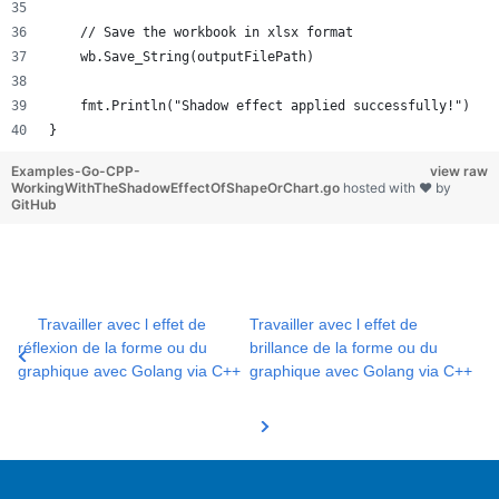
    // Save the workbook in xlsx format
    wb.Save_String(outputFilePath)
    fmt.Println("Shadow effect applied successfully!")
}
Examples-Go-CPP-
view raw
WorkingWithTheShadowEffectOfShapeOrChart.go
hosted with ❤ by
GitHub
Travailler avec l effet de
Travailler avec l effet de
réflexion de la forme ou du
brillance de la forme ou du
graphique avec Golang via C++
graphique avec Golang via C++