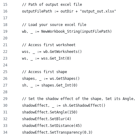
    // Path of output excel file
    outputFilePath := outDir + "output_out.xlsx"
    // Load your source excel file
    wb, _ := NewWorkbook_String(inputFilePath)
    // Access first worksheet
    wss, _ := wb.GetWorksheets()
    ws, _ := wss.Get_Int(0)
    // Access first shape
    shapes, _ := ws.GetShapes()
    sh, _ := shapes.Get_Int(0)
    // Set the shadow effect of the shape, Set its Angle,
    shadowEffect, _ := sh.GetShadowEffect()
    shadowEffect.SetAngle(150)
    shadowEffect.SetBlur(4)
    shadowEffect.SetDistance(45)
    shadowEffect.SetTransparency(0.3)