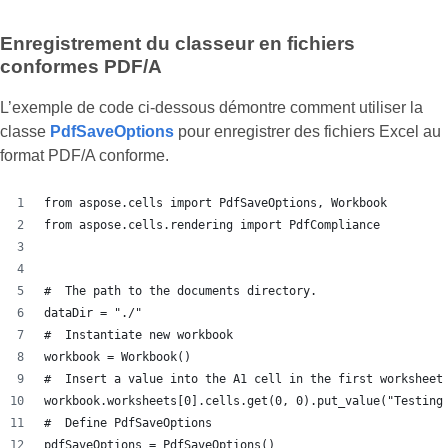
Enregistrement du classeur en fichiers
conformes PDF/A
L’exemple de code ci-dessous démontre comment utiliser la
classe
PdfSaveOptions
pour enregistrer des fichiers Excel au
format PDF/A conforme.
from aspose.cells import PdfSaveOptions, Workbook
from aspose.cells.rendering import PdfCompliance
#  The path to the documents directory.
dataDir = "./"
#  Instantiate new workbook
workbook = Workbook()
#  Insert a value into the A1 cell in the first worksheet
workbook.worksheets[0].cells.get(0, 0).put_value("Testing
#  Define PdfSaveOptions
pdfSaveOptions = PdfSaveOptions()