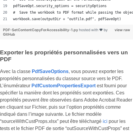
pdfSaveOpt.security_options = securityOptions
#  Save the workbook to PDF format while passing the obje
workbook.save(outputDir + "outFile.pdf", pdfSaveOpt)
PDF-SetContentCopyForAccessibility-1.py
hosted with ❤ by
view raw
GitHub
Exporter les propriétés personnalisées vers un
PDF
Avec la classe
PdfSaveOptions
, vous pouvez exporter les
propriétés personnalisées du classeur source vers le PDF.
L’énumérateur
PdfCustomPropertiesExport
est fourni pour
spécifier la manière dont les propriétés sont exportées. Ces
propriétés peuvent être observées dans Adobe Acrobat Reader
en cliquant sur Fichier, puis sur l’option propriétés comme
indiqué dans l’image suivante. Le fichier modèle
“sourceWithCustProps.xlsx” peut être téléchargé
ici
pour les
tests et le fichier PDF de sortie “outSourceWithCustProps” est