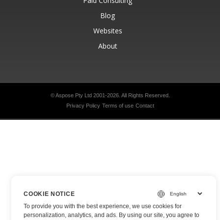
Paid Consulting
Blog
Websites
About
© Aspose Pty Ltd 2001-2026.
All Rights Reserved.
Privacy Policy
Terms of use
Contact
COOKIE NOTICE
To provide you with the best experience, we use cookies for
personalization, analytics, and ads. By using our site, you agree to