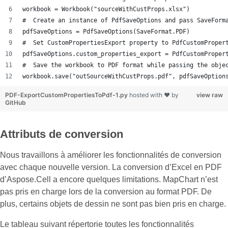
workbook = Workbook("sourceWithCustProps.xlsx")
#  Create an instance of PdfSaveOptions and pass SaveForm
pdfSaveOptions = PdfSaveOptions(SaveFormat.PDF)
#  Set CustomPropertiesExport property to PdfCustomProper
pdfSaveOptions.custom_properties_export = PdfCustomProper
#  Save the workbook to PDF format while passing the obje
workbook.save("outSourceWithCustProps.pdf", pdfSaveOption
PDF-ExportCustomPropertiesToPdf-1.py
hosted with ❤ by
view raw
GitHub
Attributs de conversion
Nous travaillons à améliorer les fonctionnalités de conversion
avec chaque nouvelle version. La conversion d’Excel en PDF
d’Aspose.Cell a encore quelques limitations. MapChart n’est
pas pris en charge lors de la conversion au format PDF. De
plus, certains objets de dessin ne sont pas bien pris en charge.
Le tableau suivant répertorie toutes les fonctionnalités