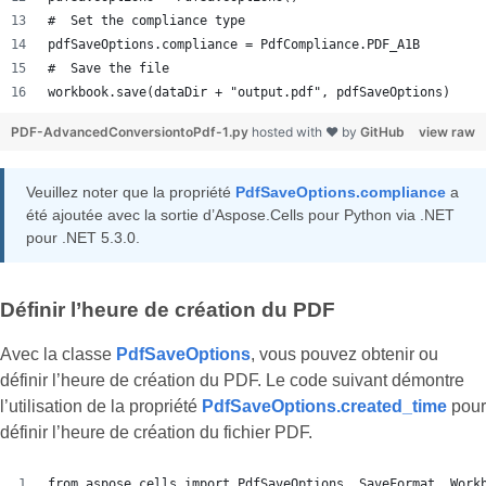
#  Set the compliance type
pdfSaveOptions.compliance = PdfCompliance.PDF_A1B
#  Save the file
workbook.save(dataDir + "output.pdf", pdfSaveOptions)
PDF-AdvancedConversiontoPdf-1.py
hosted with ❤ by
GitHub
view raw
Veuillez noter que la propriété
PdfSaveOptions.compliance
a
été ajoutée avec la sortie d’Aspose.Cells pour Python via .NET
pour .NET 5.3.0.
Définir l’heure de création du PDF
Avec la classe
PdfSaveOptions
, vous pouvez obtenir ou
définir l’heure de création du PDF. Le code suivant démontre
l’utilisation de la propriété
PdfSaveOptions.created_time
pour
définir l’heure de création du fichier PDF.
from aspose.cells import PdfSaveOptions, SaveFormat, Work