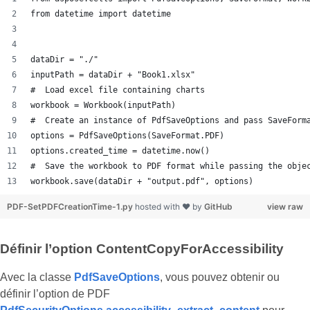
from datetime import datetime
dataDir = "./"
inputPath = dataDir + "Book1.xlsx"
#  Load excel file containing charts
workbook = Workbook(inputPath)
#  Create an instance of PdfSaveOptions and pass SaveForm
options = PdfSaveOptions(SaveFormat.PDF)
options.created_time = datetime.now()
#  Save the workbook to PDF format while passing the obje
workbook.save(dataDir + "output.pdf", options)
PDF-SetPDFCreationTime-1.py
hosted with ❤ by
GitHub
view raw
Définir l’option ContentCopyForAccessibility
Avec la classe
PdfSaveOptions
, vous pouvez obtenir ou
définir l’option de PDF