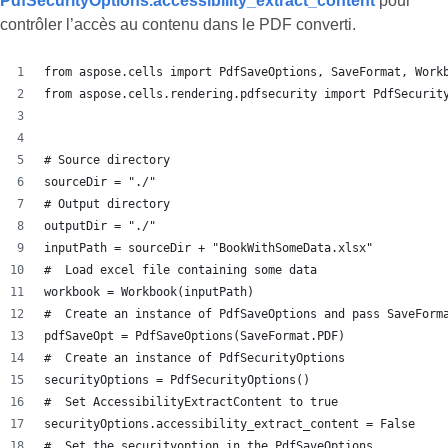
PdfSecurityOptions.accessibility_extract_content
pour
contrôler l’accès au contenu dans le PDF converti.
from aspose.cells import PdfSaveOptions, SaveFormat, Work
from aspose.cells.rendering.pdfsecurity import PdfSecurit
# Source directory
sourceDir = "./"
# Output directory
outputDir = "./"
inputPath = sourceDir + "BookWithSomeData.xlsx"
#  Load excel file containing some data
workbook = Workbook(inputPath)
#  Create an instance of PdfSaveOptions and pass SaveForm
pdfSaveOpt = PdfSaveOptions(SaveFormat.PDF)
#  Create an instance of PdfSecurityOptions
securityOptions = PdfSecurityOptions()
#  Set AccessibilityExtractContent to true
securityOptions.accessibility_extract_content = False
#  Set the securityoption in the PdfSaveOptions