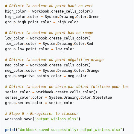
# Définir la couleur du point haut en vert
high_color
=
workbook
.
create_cells_color
()
high_color
.
color
=
System
.
Drawing
.
Color
.
Green
group
.
high_point_color
=
high_color
# Définir la couleur du point bas en rouge
low_color
=
workbook
.
create_cells_color
()
low_color
.
color
=
System
.
Drawing
.
Color
.
Red
group
.
low_point_color
=
low_color
# Définir la couleur du point négatif en orange
neg_color
=
workbook
.
create_cells_color
()
neg_color
.
color
=
System
.
Drawing
.
Color
.
Orange
group
.
negative_points_color
=
neg_color
# Définir la couleur de série par défaut (utilisée pour les b
series_color
=
workbook
.
create_cells_color
()
series_color
.
color
=
System
.
Drawing
.
Color
.
SteelBlue
group
.
series_color
=
series_color
# Étape 6 : Enregistrer le classeur
workbook
.
save
(
"output_winloss.xlsx"
)
print
(
"Workbook saved successfully: output_winloss.xlsx"
)