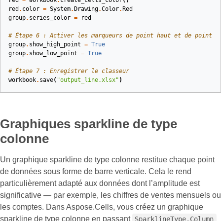
red
=
workbook
.
create_cells_color
()
red
.
color
=
System
.
Drawing
.
Color
.
Red
group
.
series_color
=
red
# Étape 6 : Activer les marqueurs de point haut et de point b
group
.
show_high_point
=
True
group
.
show_low_point
=
True
# Étape 7 : Enregistrer le classeur
workbook
.
save
(
"output_line.xlsx"
)
Graphiques sparkline de type
colonne
Un graphique sparkline de type colonne restitue chaque point
de données sous forme de barre verticale. Cela le rend
particulièrement adapté aux données dont l’amplitude est
significative — par exemple, les chiffres de ventes mensuels ou
les comptes. Dans Aspose.Cells, vous créez un graphique
sparkline de type colonne en passant
SparklineType.Column