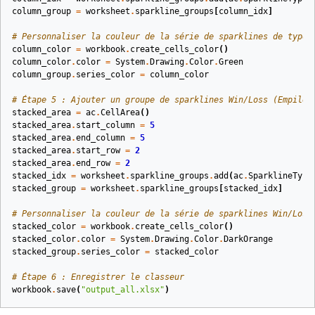
column_group
=
worksheet
.
sparkline_groups
[
column_idx
]
# Personnaliser la couleur de la série de sparklines de type 
column_color
=
workbook
.
create_cells_color
()
column_color
.
color
=
System
.
Drawing
.
Color
.
Green
column_group
.
series_color
=
column_color
# Étape 5 : Ajouter un groupe de sparklines Win/Loss (Empilé)
stacked_area
=
ac
.
CellArea
()
stacked_area
.
start_column
=
5
stacked_area
.
end_column
=
5
stacked_area
.
start_row
=
2
stacked_area
.
end_row
=
2
stacked_idx
=
worksheet
.
sparkline_groups
.
add
(
ac
.
SparklineType
stacked_group
=
worksheet
.
sparkline_groups
[
stacked_idx
]
# Personnaliser la couleur de la série de sparklines Win/Loss
stacked_color
=
workbook
.
create_cells_color
()
stacked_color
.
color
=
System
.
Drawing
.
Color
.
DarkOrange
stacked_group
.
series_color
=
stacked_color
# Étape 6 : Enregistrer le classeur
workbook
.
save
(
"output_all.xlsx"
)