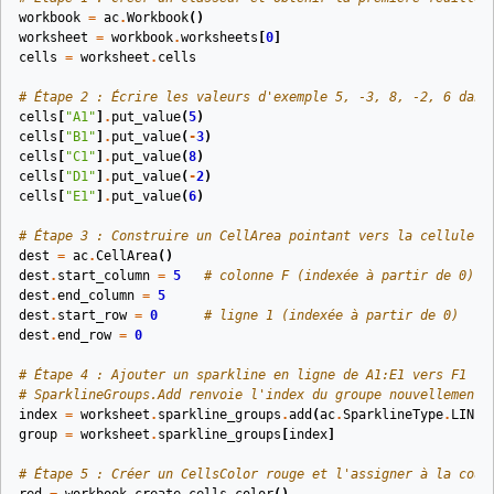
workbook
=
ac
.
Workbook
()
worksheet
=
workbook
.
worksheets
[
0
]
cells
=
worksheet
.
cells
# Étape 2 : Écrire les valeurs d'exemple 5, -3, 8, -2, 6 dans
cells
[
"A1"
]
.
put_value
(
5
)
cells
[
"B1"
]
.
put_value
(
-
3
)
cells
[
"C1"
]
.
put_value
(
8
)
cells
[
"D1"
]
.
put_value
(
-
2
)
cells
[
"E1"
]
.
put_value
(
6
)
# Étape 3 : Construire un CellArea pointant vers la cellule d
dest
=
ac
.
CellArea
()
dest
.
start_column
=
5
# colonne F (indexée à partir de 0)
dest
.
end_column
=
5
dest
.
start_row
=
0
# ligne 1 (indexée à partir de 0)
dest
.
end_row
=
0
# Étape 4 : Ajouter un sparkline en ligne de A1:E1 vers F1
# SparklineGroups.Add renvoie l'index du groupe nouvellement 
index
=
worksheet
.
sparkline_groups
.
add
(
ac
.
SparklineType
.
LINE
,
group
=
worksheet
.
sparkline_groups
[
index
]
# Étape 5 : Créer un CellsColor rouge et l'assigner à la coul