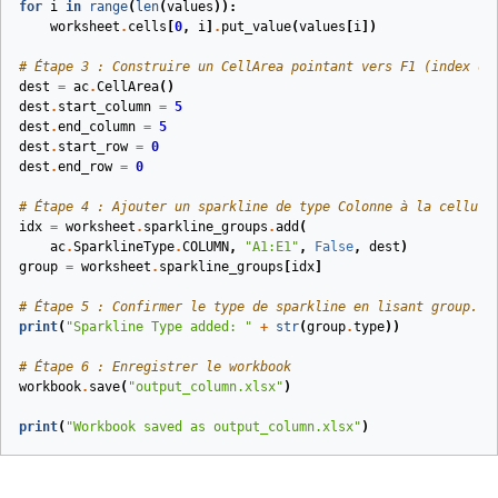
for
i
in
range
(
len
(
values
)):
worksheet
.
cells
[
0
,
i
]
.
put_value
(
values
[
i
])
# Étape 3 : Construire un CellArea pointant vers F1 (index de
dest
=
ac
.
CellArea
()
dest
.
start_column
=
5
dest
.
end_column
=
5
dest
.
start_row
=
0
dest
.
end_row
=
0
# Étape 4 : Ajouter un sparkline de type Colonne à la cellule
idx
=
worksheet
.
sparkline_groups
.
add
(
ac
.
SparklineType
.
COLUMN
,
"A1:E1"
,
False
,
dest
)
group
=
worksheet
.
sparkline_groups
[
idx
]
# Étape 5 : Confirmer le type de sparkline en lisant group.Ty
print
(
"Sparkline Type added: "
+
str
(
group
.
type
))
# Étape 6 : Enregistrer le workbook
workbook
.
save
(
"output_column.xlsx"
)
print
(
"Workbook saved as output_column.xlsx"
)