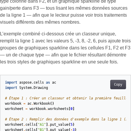
type colonne dans F2, et un graphique sparkline de type
gain/perte dans F3 — tous lisant les mêmes données sources
de la ligne 1 — afin que le lecteur puisse voir trois traitements
visuels différents des mêmes nombres.
L’exemple combiné ci-dessous crée un classeur unique,
remplit la ligne 1 avec les valeurs 5, -3, 8, -2, 6, puis ajoute trois
groupes de graphiques sparkline dans les cellules F1, F2 et F3
— un de chaque type — afin que le fichier résultant démontre
les trois styles de graphiques sparkline en une seule fois.
import
aspose.cells
as
ac
Copy
import
System.Drawing
# Étape 1 : Créer un classeur et obtenir la première feuille 
workbook
=
ac
.
Workbook
()
worksheet
=
workbook
.
worksheets
[
0
]
# Étape 2 : Remplir des données d'exemple dans la ligne 1 (A1
worksheet
.
cells
[
"A1"
]
.
put_value
(
5
)
worksheet
.
cells
[
"B1"
]
.
put_value
(
-
3
)