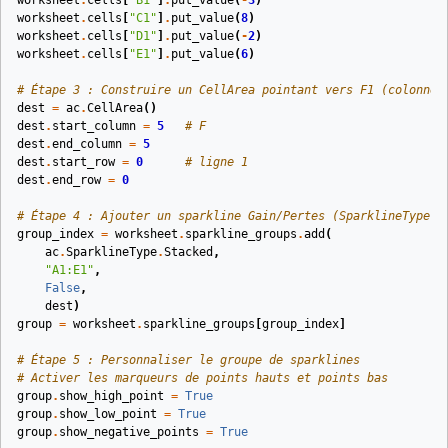
worksheet
.
cells
[
"B1"
]
.
put_value
(
-
3
)
worksheet
.
cells
[
"C1"
]
.
put_value
(
8
)
worksheet
.
cells
[
"D1"
]
.
put_value
(
-
2
)
worksheet
.
cells
[
"E1"
]
.
put_value
(
6
)
# Étape 3 : Construire un CellArea pointant vers F1 (colonne 
dest
=
ac
.
CellArea
()
dest
.
start_column
=
5
# F
dest
.
end_column
=
5
dest
.
start_row
=
0
# ligne 1
dest
.
end_row
=
0
# Étape 4 : Ajouter un sparkline Gain/Pertes (SparklineType.S
group_index
=
worksheet
.
sparkline_groups
.
add
(
ac
.
SparklineType
.
Stacked
,
"A1:E1"
,
False
,
dest
)
group
=
worksheet
.
sparkline_groups
[
group_index
]
# Étape 5 : Personnaliser le groupe de sparklines
# Activer les marqueurs de points hauts et points bas
group
.
show_high_point
=
True
group
.
show_low_point
=
True
group
.
show_negative_points
=
True