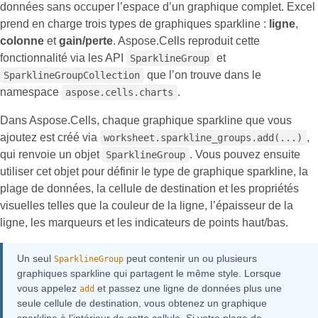
données sans occuper l’espace d’un graphique complet. Excel
prend en charge trois types de graphiques sparkline :
ligne
,
colonne
et
gain/perte
. Aspose.Cells reproduit cette
fonctionnalité via les API
et
SparklineGroup
que l’on trouve dans le
SparklineGroupCollection
namespace
.
aspose.cells.charts
Dans Aspose.Cells, chaque graphique sparkline que vous
ajoutez est créé via
,
worksheet.sparkline_groups.add(...)
qui renvoie un objet
. Vous pouvez ensuite
SparklineGroup
utiliser cet objet pour définir le type de graphique sparkline, la
plage de données, la cellule de destination et les propriétés
visuelles telles que la couleur de la ligne, l’épaisseur de la
ligne, les marqueurs et les indicateurs de points haut/bas.
Un seul
peut contenir un ou plusieurs
SparklineGroup
graphiques sparkline qui partagent le même style. Lorsque
vous appelez
et passez une ligne de données plus une
add
seule cellule de destination, vous obtenez un graphique