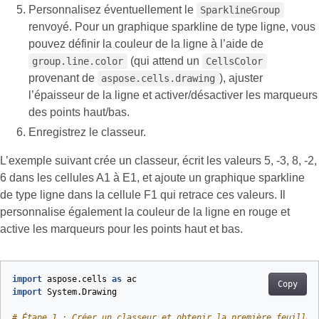
Personnalisez éventuellement le
SparklineGroup
renvoyé. Pour un graphique sparkline de type ligne, vous
pouvez définir la couleur de la ligne à l’aide de
(qui attend un
group.line.color
CellsColor
provenant de
), ajuster
aspose.cells.drawing
l’épaisseur de la ligne et activer/désactiver les marqueurs
des points haut/bas.
Enregistrez le classeur.
L’exemple suivant crée un classeur, écrit les valeurs 5, -3, 8, -2,
6 dans les cellules A1 à E1, et ajoute un graphique sparkline
de type ligne dans la cellule F1 qui retrace ces valeurs. Il
personnalise également la couleur de la ligne en rouge et
active les marqueurs pour les points haut et bas.
import
aspose.cells
as
ac
Copy
import
System.Drawing
# Étape 1 : Créer un classeur et obtenir la première feuille 