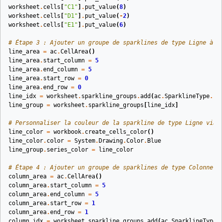
worksheet
.
cells
[
"C1"
]
.
put_value
(
8
)
worksheet
.
cells
[
"D1"
]
.
put_value
(
-
2
)
worksheet
.
cells
[
"E1"
]
.
put_value
(
6
)
# Étape 3 : Ajouter un groupe de sparklines de type Ligne à F
line_area
=
ac
.
CellArea
()
line_area
.
start_column
=
5
line_area
.
end_column
=
5
line_area
.
start_row
=
0
line_area
.
end_row
=
0
line_idx
=
worksheet
.
sparkline_groups
.
add
(
ac
.
SparklineType
.
LI
line_group
=
worksheet
.
sparkline_groups
[
line_idx
]
# Personnaliser la couleur de la sparkline de type Ligne via 
line_color
=
workbook
.
create_cells_color
()
line_color
.
color
=
System
.
Drawing
.
Color
.
Blue
line_group
.
series_color
=
line_color
# Étape 4 : Ajouter un groupe de sparklines de type Colonne à
column_area
=
ac
.
CellArea
()
column_area
.
start_column
=
5
column_area
.
end_column
=
5
column_area
.
start_row
=
1
column_area
.
end_row
=
1
column_idx
=
worksheet
.
sparkline_groups
.
add
(
ac
.
SparklineType
.