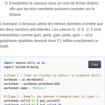
Enregistrez le classeur sous un nom de fichier distinct
afin que les trois exemples puissent coexister sur le
disque.
L’exemple ci-dessous utilise les mêmes données d’entrée que
les deux sections précédentes. Les valeurs 5, -3, 8, -2, 6 sont
interprétées comme gain, perte, gain, perte, gain — et le
graphique sparkline dessiné dans F1 reflète exactement ce
motif.
import
aspose.cells
as
ac
Copy
import
System.Drawing
# Étape 1 : Créer un classeur et obtenir la première feuille 
workbook
=
ac
.
Workbook
()
worksheet
=
workbook
.
worksheets
[
0
]
worksheet
.
name
=
"WinLoss"
# Étape 2 : Remplir des données d'exemple dans la ligne 1 : A
worksheet
.
cells
[
"A1"
]
.
put_value
(
5
)