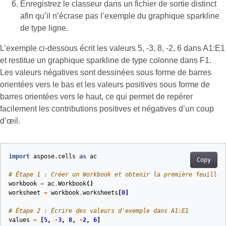
Enregistrez le classeur dans un fichier de sortie distinct
afin qu’il n’écrase pas l’exemple du graphique sparkline
de type ligne.
L’exemple ci-dessous écrit les valeurs 5, -3, 8, -2, 6 dans A1:E1
et restitue un graphique sparkline de type colonne dans F1.
Les valeurs négatives sont dessinées sous forme de barres
orientées vers le bas et les valeurs positives sous forme de
barres orientées vers le haut, ce qui permet de repérer
facilement les contributions positives et négatives d’un coup
d’œil.
import
aspose.cells
as
ac
Copy
# Étape 1 : Créer un Workbook et obtenir la première feuille 
workbook
=
ac
.
Workbook
()
worksheet
=
workbook
.
worksheets
[
0
]
# Étape 2 : Écrire des valeurs d'exemple dans A1:E1
values
=
[
5
,
-
3
,
8
,
-
2
,
6
]