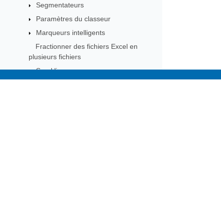
Segmentateurs
Paramètres du classeur
Marqueurs intelligents
Fractionner des fichiers Excel en
plusieurs fichiers
Sparklines
Projet de macro
Subscribe to Aspose 
Cartes XML
Globalisation et localisation
Get monthly newsletters & offers di
Métadonnées du classeur
Requêtes et connexions
Personnaliser le menu Excel
Composants UI