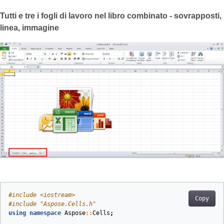
Tutti e tre i fogli di lavoro nel libro combinato - sovrapposti,
linea, immagine
#
include
<iostream>
Copy
#
include
"Aspose.Cells.h"
using
namespace
Aspose
::
Cells
;