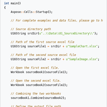
int
main
()
{
Aspose
::
Cells
::
Startup
();
// For complete examples and data files, please go to htt
// Source directory path
U16String
srcDir
(
u
"..
\\
Data
\\
01_SourceDirectory
\\
"
)
;
// Path of the first source excel file
U16String
sourceFile1
=
srcDir
+
u
"SampleChart.xlsx"
;
// Path of the second source excel file
U16String
sourceFile2
=
srcDir
+
u
"SampleImage.xlsx"
;
// Open the first excel file.
Workbook
sourceBook1
(
sourceFile1
)
;
// Open the second excel file.
Workbook
sourceBook2
(
sourceFile2
)
;
// Combining the two workbooks
sourceBook1
.
Combine
(
sourceBook2
);
// Define the output file path