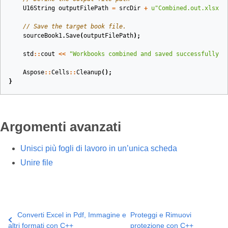
U16String
outputFilePath
=
srcDir
+
u
"Combined.out.xlsx"
;
// Save the target book file.
sourceBook1
.
Save
(
outputFilePath
);
std
::
cout
<<
"Workbooks combined and saved successfully!"
Aspose
::
Cells
::
Cleanup
();
}
Argomenti avanzati
Unisci più fogli di lavoro in un’unica scheda
Unire file
Converti Excel in Pdf, Immagine e
Proteggi e Rimuovi
altri formati con C++
protezione con C++