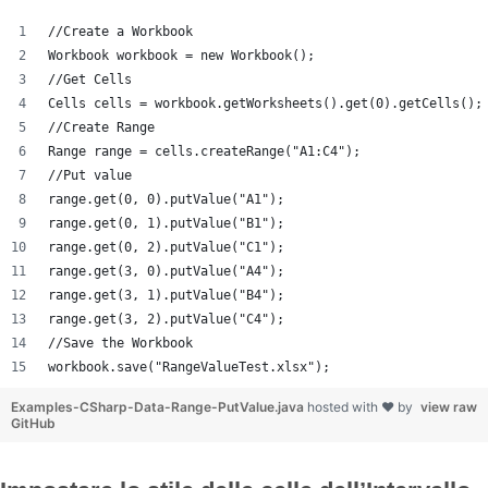
//Create a Workbook
Workbook workbook = new Workbook();
//Get Cells
Cells cells = workbook.getWorksheets().get(0).getCells();
//Create Range
Range range = cells.createRange("A1:C4");
//Put value
range.get(0, 0).putValue("A1");
range.get(0, 1).putValue("B1");
range.get(0, 2).putValue("C1");
range.get(3, 0).putValue("A4");
range.get(3, 1).putValue("B4");
range.get(3, 2).putValue("C4");
//Save the Workbook
workbook.save("RangeValueTest.xlsx");
Examples-CSharp-Data-Range-PutValue.java
hosted with ❤ by
view raw
GitHub