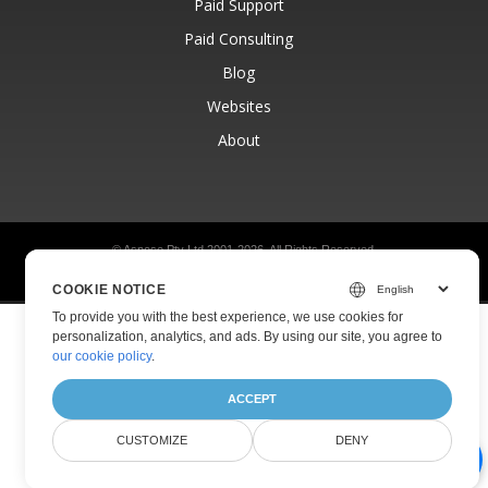
Paid Support
Paid Consulting
Blog
Websites
About
© Aspose Pty Ltd 2001-2026.
All Rights Reserved.
Privacy Policy
Terms of use
Contact
COOKIE NOTICE
To provide you with the best experience, we use cookies for
personalization, analytics, and ads. By using our site, you agree to
our cookie policy
.
ACCEPT
CUSTOMIZE
DENY
AI Document Assistant