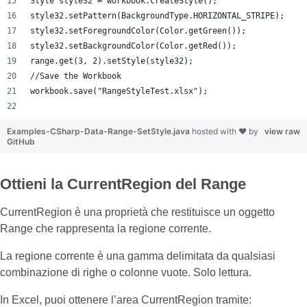
Style style32 = workbook.createStyle();
style32.setPattern(BackgroundType.HORIZONTAL_STRIPE);
style32.setForegroundColor(Color.getGreen());
style32.setBackgroundColor(Color.getRed());
range.get(3, 2).setStyle(style32);
//Save the Workbook
workbook.save("RangeStyleTest.xlsx");
Examples-CSharp-Data-Range-SetStyle.java
hosted with ❤ by
view raw
GitHub
Ottieni la CurrentRegion del Range
CurrentRegion è una proprietà che restituisce un oggetto
Range che rappresenta la regione corrente.
La regione corrente è una gamma delimitata da qualsiasi
combinazione di righe o colonne vuote. Solo lettura.
In Excel, puoi ottenere l’area CurrentRegion tramite: