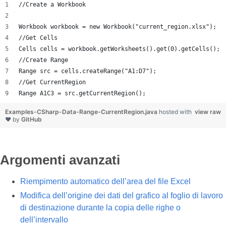
//Create a Workbook
Workbook workbook = new Workbook("current_region.xlsx");
//Get Cells
Cells cells = workbook.getWorksheets().get(0).getCells();
//Create Range
Range src = cells.createRange("A1:D7");
//Get CurrentRegion
Range A1C3 = src.getCurrentRegion();
Examples-CSharp-Data-Range-CurrentRegion.java
hosted with
view raw
❤ by
GitHub
Argomenti avanzati
Riempimento automatico dell’area del file Excel
Modifica dell’origine dei dati del grafico al foglio di lavoro
di destinazione durante la copia delle righe o
dell’intervallo