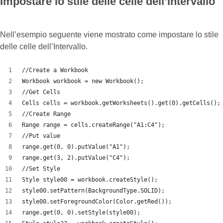
Impostare lo stile delle celle dell’Intervallo
Nell’esempio seguente viene mostrato come impostare lo stile
delle celle dell’Intervallo.
//Create a Workbook
Workbook workbook = new Workbook();
//Get Cells
Cells cells = workbook.getWorksheets().get(0).getCells();
//Create Range
Range range = cells.createRange("A1:C4");
//Put value
range.get(0, 0).putValue("A1");
range.get(3, 2).putValue("C4");
//Set Style
Style style00 = workbook.createStyle();
style00.setPattern(BackgroundType.SOLID);
style00.setForegroundColor(Color.getRed());
range.get(0, 0).setStyle(style00);