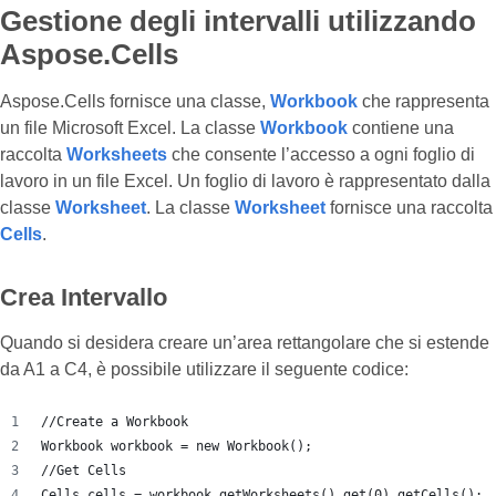
Gestione degli intervalli utilizzando
Aspose.Cells
Aspose.Cells fornisce una classe,
Workbook
che rappresenta
un file Microsoft Excel. La classe
Workbook
contiene una
raccolta
Worksheets
che consente l’accesso a ogni foglio di
lavoro in un file Excel. Un foglio di lavoro è rappresentato dalla
classe
Worksheet
. La classe
Worksheet
fornisce una raccolta
Cells
.
Crea Intervallo
Quando si desidera creare un’area rettangolare che si estende
da A1 a C4, è possibile utilizzare il seguente codice:
//Create a Workbook
Workbook workbook = new Workbook();
//Get Cells
Cells cells = workbook.getWorksheets().get(0).getCells();