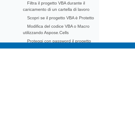
Filtra il progetto VBA durante il
caricamento di un cartella di lavoro
Scopri se il progetto VBA è Protetto
Modifica del codice VBA o Macro
utilizzando Aspose.Cells
Proteggi con password il progetto
VBA del workbook di Excel
Firma digitalmente un progetto di
Subscribe to Aspose 
codice VBA con certificato
Get monthly newsletters & offers di
Assegnare Codice Macro al
Controllo Modulo
Aggiorna il controllo ComboBox
ActiveX
Mappe XML
Metadati del foglio di lavoro
Articoli tecnici
Globalizzazione e localizzazione
Migrazione dalle versioni precedenti di