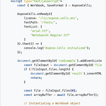
<
script
type
=
"text/javascript"
>
const
{
Workbook
,
SaveFormat
}
=
AsposeCells
;
AsposeCells
.
onReady
({
license
:
"/lic/aspose.cells.enc"
,
fontPath
:
"/fonts/"
,
fontList
:
[
"arial.ttf"
,
"NotoSansSC-Regular.ttf"
]
}).
then
(
()
=>
{
console
.
log
(
"Aspose.Cells initialized"
);
});
document
.
getElementById
(
'runExample'
).
addEventListene
const
fileInput
=
document
.
getElementById
(
'fileIn
if
(
!
fileInput
.
files
.
length
)
{
document
.
getElementById
(
'result'
).
innerHTML
=
return
;
}
const
file
=
fileInput
.
files
[
0
];
const
arrayBuffer
=
await
file
.
arrayBuffer
();
// Instantiating a Workbook object