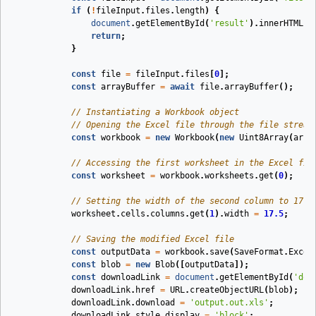
if
(
!
fileInput
.
files
.
length
)
{
document
.
getElementById
(
'result'
).
innerHTML
=
return
;
}
const
file
=
fileInput
.
files
[
0
];
const
arrayBuffer
=
await
file
.
arrayBuffer
();
// Instantiating a Workbook object
// Opening the Excel file through the file stream
const
workbook
=
new
Workbook
(
new
Uint8Array
(
arra
// Accessing the first worksheet in the Excel fil
const
worksheet
=
workbook
.
worksheets
.
get
(
0
);
// Setting the width of the second column to 17.5
worksheet
.
cells
.
columns
.
get
(
1
).
width
=
17.5
;
// Saving the modified Excel file
const
outputData
=
workbook
.
save
(
SaveFormat
.
Excel
const
blob
=
new
Blob
([
outputData
]);
const
downloadLink
=
document
.
getElementById
(
'dow
downloadLink
.
href
=
URL
.
createObjectURL
(
blob
);
downloadLink
.
download
=
'output.out.xls'
;
downloadLink
.
style
.
display
=
'block'
;