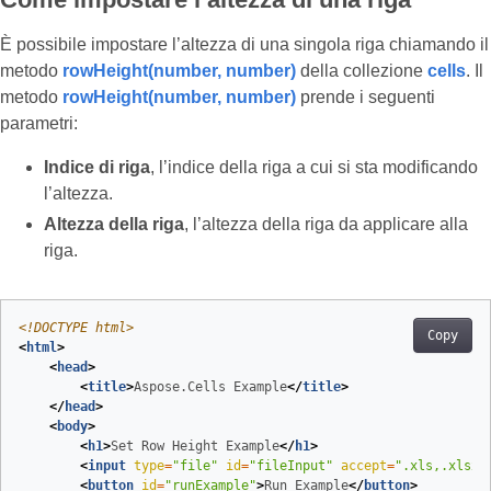
È possibile impostare l’altezza di una singola riga chiamando il
metodo
rowHeight(number, number)
della collezione
cells
. Il
metodo
rowHeight(number, number)
prende i seguenti
parametri:
Indice di riga
, l’indice della riga a cui si sta modificando
l’altezza.
Altezza della riga
, l’altezza della riga da applicare alla
riga.
<!DOCTYPE 
html
>
Copy
<
html
>
<
head
>
<
title
>
Aspose.Cells Example
</
title
>
</
head
>
<
body
>
<
h1
>
Set Row Height Example
</
h1
>
<
input
type
=
"file"
id
=
"fileInput"
accept
=
".xls,.xlsx,
<
button
id
=
"runExample"
>
Run Example
</
button
>