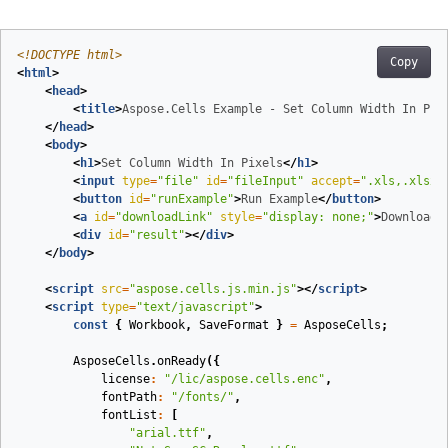
<!DOCTYPE 
html
>
Copy
<
html
>
<
head
>
<
title
>
Aspose.Cells Example - Set Column Width In Pix
</
head
>
<
body
>
<
h1
>
Set Column Width In Pixels
</
h1
>
<
input
type
=
"file"
id
=
"fileInput"
accept
=
".xls,.xlsx,
<
button
id
=
"runExample"
>
Run Example
</
button
>
<
a
id
=
"downloadLink"
style
=
"display: none;"
>
Download 
<
div
id
=
"result"
>
</
div
>
</
body
>
<
script
src
=
"aspose.cells.js.min.js"
>
</
script
>
<
script
type
=
"text/javascript"
>
const
{
Workbook
,
SaveFormat
}
=
AsposeCells
;
AsposeCells
.
onReady
({
license
:
"/lic/aspose.cells.enc"
,
fontPath
:
"/fonts/"
,
fontList
:
[
"arial.ttf"
,