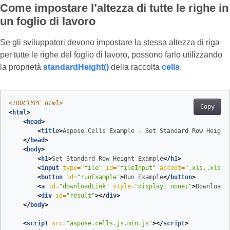
Come impostare l’altezza di tutte le righe in
un foglio di lavoro
Se gli sviluppatori devono impostare la stessa altezza di riga
per tutte le righe del foglio di lavoro, possono farlo utilizzando
la proprietà
standardHeight()
della raccolta
cells
.
<!DOCTYPE 
html
>
Copy
<
html
>
<
head
>
<
title
>
Aspose.Cells Example - Set Standard Row Height
</
head
>
<
body
>
<
h1
>
Set Standard Row Height Example
</
h1
>
<
input
type
=
"file"
id
=
"fileInput"
accept
=
".xls,.xlsx,
<
button
id
=
"runExample"
>
Run Example
</
button
>
<
a
id
=
"downloadLink"
style
=
"display: none;"
>
Download 
<
div
id
=
"result"
>
</
div
>
</
body
>
<
script
src
=
"aspose.cells.js.min.js"
>
</
script
>