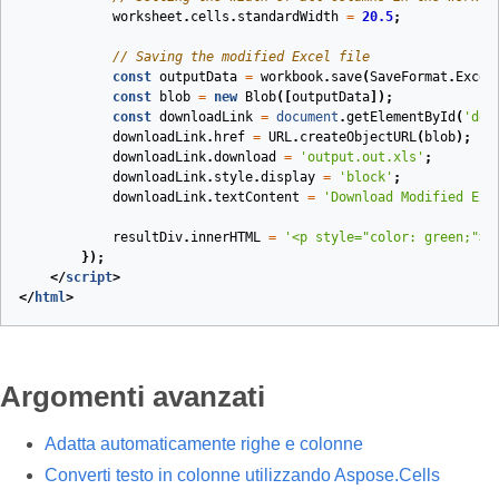
worksheet
.
cells
.
standardWidth
=
20.5
;
// Saving the modified Excel file
const
outputData
=
workbook
.
save
(
SaveFormat
.
Excel
const
blob
=
new
Blob
([
outputData
]);
const
downloadLink
=
document
.
getElementById
(
'dow
downloadLink
.
href
=
URL
.
createObjectURL
(
blob
);
downloadLink
.
download
=
'output.out.xls'
;
downloadLink
.
style
.
display
=
'block'
;
downloadLink
.
textContent
=
'Download Modified Exc
resultDiv
.
innerHTML
=
'<p style="color: green;">S
});
</
script
>
</
html
>
Argomenti avanzati
Adatta automaticamente righe e colonne
Converti testo in colonne utilizzando Aspose.Cells