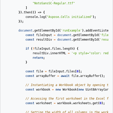
"NotoSansSC-Regular.ttf"
]
}).
then
(
()
=>
{
console
.
log
(
"Aspose.Cells initialized"
);
});
document
.
getElementById
(
'runExample'
).
addEventListene
const
fileInput
=
document
.
getElementById
(
'fileIn
const
resultDiv
=
document
.
getElementById
(
'result
if
(
!
fileInput
.
files
.
length
)
{
resultDiv
.
innerHTML
=
'<p style="color: red;"
return
;
}
const
file
=
fileInput
.
files
[
0
];
const
arrayBuffer
=
await
file
.
arrayBuffer
();
// Instantiating a Workbook object by opening the
const
workbook
=
new
Workbook
(
new
Uint8Array
(
arra
// Accessing the first worksheet in the Excel fil
const
worksheet
=
workbook
.
worksheets
.
get
(
0
);
// Setting the width of all columns in the worksh