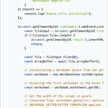
"NotoSansSC-Regular.ttf"
]
}).
then
(
()
=>
{
console
.
log
(
"Aspose.Cells initialized"
);
});
document
.
getElementById
(
'runExample'
).
addEventListene
const
fileInput
=
document
.
getElementById
(
'fileIn
if
(
!
fileInput
.
files
.
length
)
{
document
.
getElementById
(
'result'
).
innerHTML
=
return
;
}
const
file
=
fileInput
.
files
[
0
];
const
arrayBuffer
=
await
file
.
arrayBuffer
();
// Instantiating a Workbook object from the uploa
const
workbook
=
new
Workbook
(
new
Uint8Array
(
arra
// Accessing the first worksheet in the Excel fil
const
worksheet
=
workbook
.
worksheets
.
get
(
0
);
// Set the width of the column in pixels
// Converted from: worksheet.getCells().setColumn
// UNIVERSAL GETTER/SETTER CONVERSION applied: