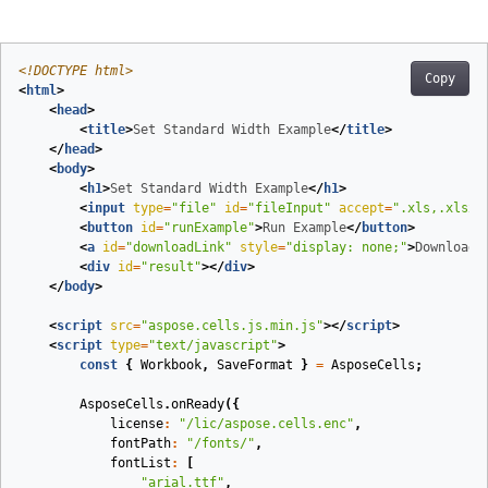
<!DOCTYPE 
html
>
Copy
<
html
>
<
head
>
<
title
>
Set Standard Width Example
</
title
>
</
head
>
<
body
>
<
h1
>
Set Standard Width Example
</
h1
>
<
input
type
=
"file"
id
=
"fileInput"
accept
=
".xls,.xlsx,
<
button
id
=
"runExample"
>
Run Example
</
button
>
<
a
id
=
"downloadLink"
style
=
"display: none;"
>
Download 
<
div
id
=
"result"
>
</
div
>
</
body
>
<
script
src
=
"aspose.cells.js.min.js"
>
</
script
>
<
script
type
=
"text/javascript"
>
const
{
Workbook
,
SaveFormat
}
=
AsposeCells
;
AsposeCells
.
onReady
({
license
:
"/lic/aspose.cells.enc"
,
fontPath
:
"/fonts/"
,
fontList
:
[
"arial.ttf"
,