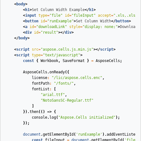
<
body
>
<
h1
>
Set Column Width Example
</
h1
>
<
input
type
=
"file"
id
=
"fileInput"
accept
=
".xls,.xlsx,
<
button
id
=
"runExample"
>
Set Column Width
</
button
>
<
a
id
=
"downloadLink"
style
=
"display: none;"
>
Download 
<
div
id
=
"result"
>
</
div
>
</
body
>
<
script
src
=
"aspose.cells.js.min.js"
>
</
script
>
<
script
type
=
"text/javascript"
>
const
{
Workbook
,
SaveFormat
}
=
AsposeCells
;
AsposeCells
.
onReady
({
license
:
"/lic/aspose.cells.enc"
,
fontPath
:
"/fonts/"
,
fontList
:
[
"arial.ttf"
,
"NotoSansSC-Regular.ttf"
]
}).
then
(
()
=>
{
console
.
log
(
"Aspose.Cells initialized"
);
});
document
.
getElementById
(
'runExample'
).
addEventListene
const
fileInput
=
document
.
getElementById
(
'fileIn