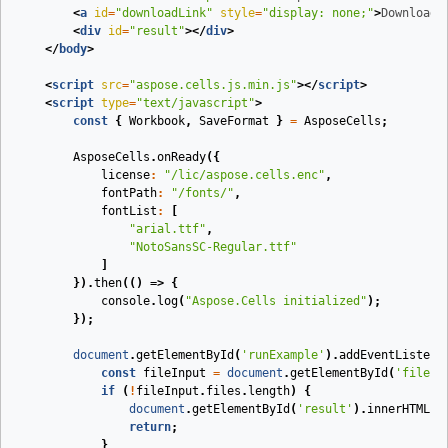
<
a
id
=
"downloadLink"
style
=
"display: none;"
>
Download 
<
div
id
=
"result"
>
</
div
>
</
body
>
<
script
src
=
"aspose.cells.js.min.js"
>
</
script
>
<
script
type
=
"text/javascript"
>
const
{
Workbook
,
SaveFormat
}
=
AsposeCells
;
AsposeCells
.
onReady
({
license
:
"/lic/aspose.cells.enc"
,
fontPath
:
"/fonts/"
,
fontList
:
[
"arial.ttf"
,
"NotoSansSC-Regular.ttf"
]
}).
then
(
()
=>
{
console
.
log
(
"Aspose.Cells initialized"
);
});
document
.
getElementById
(
'runExample'
).
addEventListene
const
fileInput
=
document
.
getElementById
(
'fileIn
if
(
!
fileInput
.
files
.
length
)
{
document
.
getElementById
(
'result'
).
innerHTML
=
return
;
}