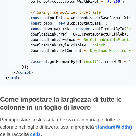
worksheet
.
cells
.
columnWidthPixel
=
[
7
,
200
];
// Saving the modified Excel file
const
outputData
=
workbook
.
save
(
SaveFormat
.
Xlsx
)
const
blob
=
new
Blob
([
outputData
]);
const
downloadLink
=
document
.
getElementById
(
'dow
downloadLink
.
href
=
URL
.
createObjectURL
(
blob
);
downloadLink
.
download
=
'SetColumnWidthInPixels_O
downloadLink
.
style
.
display
=
'block'
;
downloadLink
.
textContent
=
'Download Modified Exc
document
.
getElementById
(
'result'
).
innerHTML
=
'<p
});
</
script
>
</
html
>
Come impostare la larghezza di tutte le
colonne in un foglio di lavoro
Per impostare la stessa larghezza di colonna per tutte le
colonne nel foglio di lavoro, usa la proprietà
standardWidth()
della raccolta
cells
.