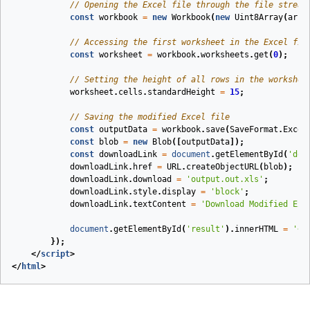
// Opening the Excel file through the file stream
const
workbook
=
new
Workbook
(
new
Uint8Array
(
arra
// Accessing the first worksheet in the Excel fil
const
worksheet
=
workbook
.
worksheets
.
get
(
0
);
// Setting the height of all rows in the workshee
worksheet
.
cells
.
standardHeight
=
15
;
// Saving the modified Excel file
const
outputData
=
workbook
.
save
(
SaveFormat
.
Excel
const
blob
=
new
Blob
([
outputData
]);
const
downloadLink
=
document
.
getElementById
(
'dow
downloadLink
.
href
=
URL
.
createObjectURL
(
blob
);
downloadLink
.
download
=
'output.out.xls'
;
downloadLink
.
style
.
display
=
'block'
;
downloadLink
.
textContent
=
'Download Modified Exc
document
.
getElementById
(
'result'
).
innerHTML
=
'<p
});
</
script
>
</
html
>