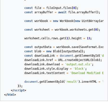
const
file
=
fileInput
.
files
[
0
];
const
arrayBuffer
=
await
file
.
arrayBuffer
();
const
workbook
=
new
Workbook
(
new
Uint8Array
(
arra
const
worksheet
=
workbook
.
worksheets
.
get
(
0
);
worksheet
.
cells
.
rows
.
get
(
1
).
height
=
13
;
const
outputData
=
workbook
.
save
(
SaveFormat
.
Excel
const
blob
=
new
Blob
([
outputData
]);
const
downloadLink
=
document
.
getElementById
(
'dow
downloadLink
.
href
=
URL
.
createObjectURL
(
blob
);
downloadLink
.
download
=
'output.out.xls'
;
downloadLink
.
style
.
display
=
'block'
;
downloadLink
.
textContent
=
'Download Modified Exc
document
.
getElementById
(
'result'
).
innerHTML
=
'<p
});
</
script
>
</
html
>