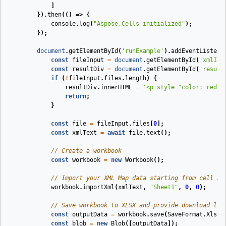
]
}).
then
(
()
=>
{
console
.
log
(
"Aspose.Cells initialized"
);
});
document
.
getElementById
(
'runExample'
).
addEventListene
const
fileInput
=
document
.
getElementById
(
'xmlInp
const
resultDiv
=
document
.
getElementById
(
'result
if
(
!
fileInput
.
files
.
length
)
{
resultDiv
.
innerHTML
=
'<p style="color: red;"
return
;
}
const
file
=
fileInput
.
files
[
0
];
const
xmlText
=
await
file
.
text
();
// Create a workbook
const
workbook
=
new
Workbook
();
// Import your XML Map data starting from cell A1
workbook
.
importXml
(
xmlText
,
"Sheet1"
,
0
,
0
);
// Save workbook to XLSX and provide download lin
const
outputData
=
workbook
.
save
(
SaveFormat
.
Xlsx
)
const
blob
=
new
Blob
([
outputData
]);