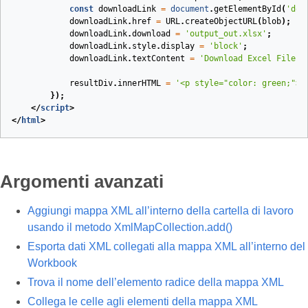
const
downloadLink
=
document
.
getElementById
(
'dow
downloadLink
.
href
=
URL
.
createObjectURL
(
blob
);
downloadLink
.
download
=
'output_out.xlsx'
;
downloadLink
.
style
.
display
=
'block'
;
downloadLink
.
textContent
=
'Download Excel File'
;
resultDiv
.
innerHTML
=
'<p style="color: green;">X
});
</
script
>
</
html
>
Argomenti avanzati
Aggiungi mappa XML all’interno della cartella di lavoro
usando il metodo XmlMapCollection.add()
Esporta dati XML collegati alla mappa XML all’interno del
Workbook
Trova il nome dell’elemento radice della mappa XML
Collega le celle agli elementi della mappa XML