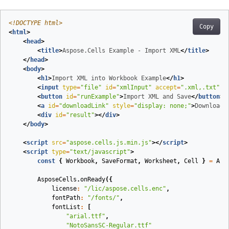
<!DOCTYPE 
html
>
Copy
<
html
>
<
head
>
<
title
>
Aspose.Cells Example - Import XML
</
title
>
</
head
>
<
body
>
<
h1
>
Import XML into Workbook Example
</
h1
>
<
input
type
=
"file"
id
=
"xmlInput"
accept
=
".xml,.txt"
/
<
button
id
=
"runExample"
>
Import XML and Save
</
button
>
<
a
id
=
"downloadLink"
style
=
"display: none;"
>
Download 
<
div
id
=
"result"
>
</
div
>
</
body
>
<
script
src
=
"aspose.cells.js.min.js"
>
</
script
>
<
script
type
=
"text/javascript"
>
const
{
Workbook
,
SaveFormat
,
Worksheet
,
Cell
}
=
Asp
AsposeCells
.
onReady
({
license
:
"/lic/aspose.cells.enc"
,
fontPath
:
"/fonts/"
,
fontList
:
[
"arial.ttf"
,
"NotoSansSC-Regular.ttf"