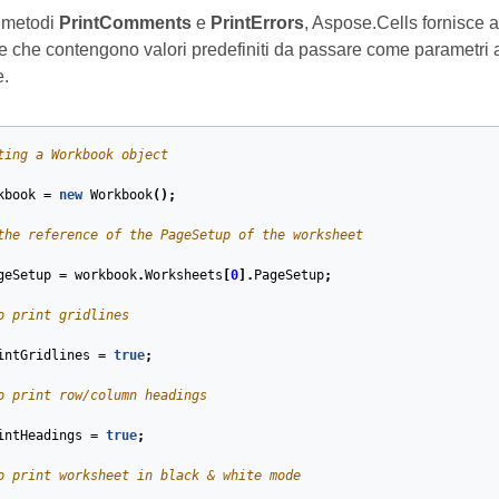
i metodi
PrintComments
e
PrintErrors
, Aspose.Cells fornisce
e che contengono valori predefiniti da passare come parametri 
e.
ting a Workbook object
kbook
=
new
Workbook
();
the reference of the PageSetup of the worksheet
geSetup
=
workbook
.
Worksheets
[
0
].
PageSetup
;
o print gridlines
intGridlines
=
true
;
o print row/column headings
intHeadings
=
true
;
o print worksheet in black & white mode