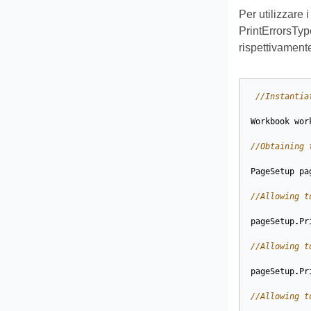
Per utilizzare 
PrintErrorsTyp
rispettivament
//Instantia
Workbook
wor
//Obtaining 
PageSetup
pa
//Allowing t
pageSetup
.
Pr
//Allowing t
pageSetup
.
Pr
//Allowing t