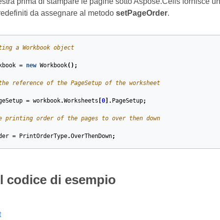
destra prima di stampare le pagine sotto Aspose.Cells fornisce u
predefiniti da assegnare al metodo
setPageOrder
.
ting a Workbook object
kbook
=
new
Workbook
();
the reference of the PageSetup of the worksheet
geSetup
=
workbook
.
Worksheets
[
0
].
PageSetup
;
e printing order of the pages to over then down
der
=
PrintOrderType
.
OverThenDown
;
il codice di esempio
t