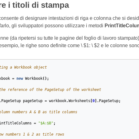
e i titoli di stampa
nsente di designare intestazioni di riga e colonna che si desider
arlo, gli sviluppatori possono utilizzare i metodi
PrintTitleCol
nne (da ripetersi su tutte le pagine del foglio di lavoro stampato
sempio, le righe sono definite come \ $1: \ $2 e le colonne sono
ting a Workbook object
kbook
=
new
Workbook
();
the reference of the PageSetup of the worksheet
.
PageSetup
pageSetup
=
workbook
.
Worksheets
[
0
].
PageSetup
;
olumn numbers A & B as title columns
intTitleColumns
=
"$A:$B"
;
ow numbers 1 & 2 as title rows