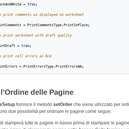
ackAndWhite
=
true
;
o print comments as displayed on worksheet
intComments
=
PrintCommentsType
.
PrintInPlace
;
o print worksheet with draft quality
intDraft
=
true
;
o print cell errors as N/A
intErrors
=
PrintErrorsType
.
PrintErrorsNA
;
l’Ordine delle Pagine
eSetup
fornisce il metodo
setOrder
che viene utilizzato per ordi
ono due possibilità per ordinare le pagine come segue:
di stamperà tutte le pagine in basso prima di stampare le pagine