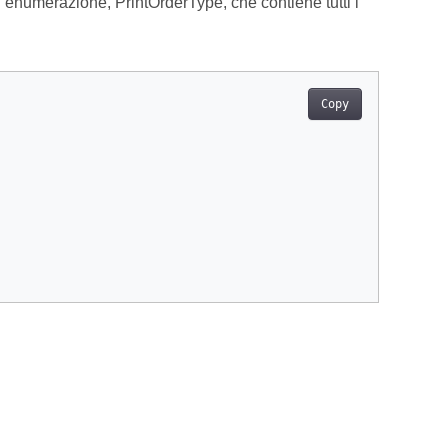
n’enumerazione, PrintOrderType, che contiene tutti i
Copy