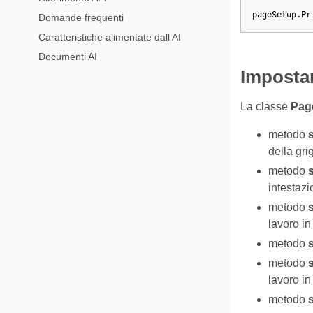
pageSetup
.
Pr
Domande frequenti
Caratteristiche alimentate dall AI
Documenti AI
Impostar
La classe
Pag
metodo
s
della grig
metodo
intestazi
metodo
lavoro i
metodo
metodo
s
lavoro i
metodo