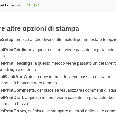
intTitleRows
=
"$1:$2"
;
e altre opzioni di stampa
eSetup
fornisce anche diversi altri metodi per impostare le op
etPrintGridlines
, a questo metodo viene passato un parametro
lia
setPrintHeadings
, a questo metodo viene passato un parametr
oni di riga e colonna
setBlackAndWhite
, a questo metodo viene passato un parametr
n modalità bianco e nero o meno
setPrintComments
, definisce se visualizzare i commenti di stamp
etPrintDraft
, a questo metodo viene passato un parametro bool
n modalità bozza
setPrintErrors
, definisce se stampare gli errori delle celle come v