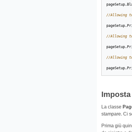
pageSetup
.
Bl
//Allowing t
pageSetup
.
Pr
//Allowing t
pageSetup
.
Pr
//Allowing t
pageSetup
.
Pr
Imposta 
La classe
Pag
stampare. Ci s
Prima giù quin