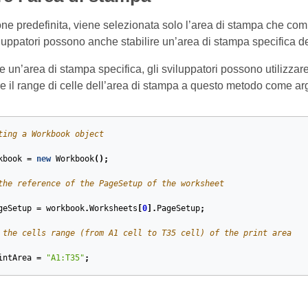
ne predefinita, viene selezionata solo l’area di stampa che comp
iluppatori possono anche stabilire un’area di stampa specifica del
 un’area di stampa specifica, gli sviluppatori possono utilizzar
ire il range di celle dell’area di stampa a questo metodo come a
ting a Workbook object
kbook
=
new
Workbook
();
the reference of the PageSetup of the worksheet
geSetup
=
workbook
.
Worksheets
[
0
].
PageSetup
;
 the cells range (from A1 cell to T35 cell) of the print area
intArea
=
"A1:T35"
;