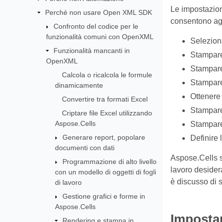
Le impostazion
Perché non usare Open XML SDK
consentono agli
Confronto del codice per le
funzionalità comuni con OpenXML
Seleziona
Funzionalità mancanti in
Stampare 
OpenXML
Stampare
Calcola o ricalcola le formule
Stampare 
dinamicamente
Ottenere 
Convertire tra formati Excel
Stampar
Criptare file Excel utilizzando
Aspose.Cells
Stampare 
Generare report, popolare
Definire
documenti con dati
Aspose.Cells su
Programmazione di alto livello
lavoro desidera
con un modello di oggetti di fogli
è discusso di s
di lavoro
Gestione grafici e forme in
Aspose.Cells
Impostar
Rendering e stampa in