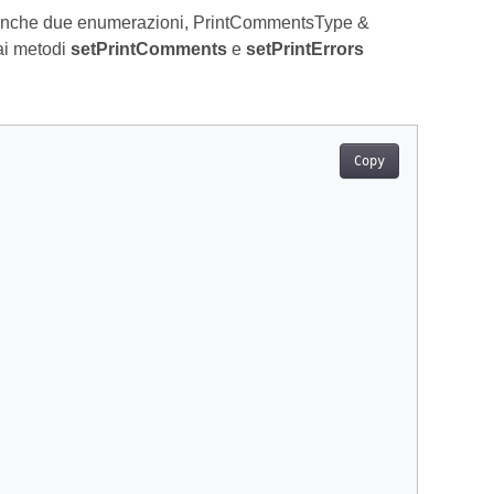
 anche due enumerazioni, PrintCommentsType &
ai metodi
setPrintComments
e
setPrintErrors
Copy