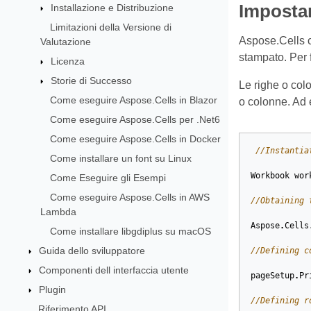
Impostar
Installazione e Distribuzione
Limitazioni della Versione di
Aspose.Cells co
Valutazione
stampato. Per f
Licenza
Storie di Successo
Le righe o colo
Come eseguire Aspose.Cells in Blazor
o colonne. Ad e
Come eseguire Aspose.Cells per .Net6
Come eseguire Aspose.Cells in Docker
//Instantia
Come installare un font su Linux
Workbook
wor
Come Eseguire gli Esempi
Come eseguire Aspose.Cells in AWS
//Obtaining 
Lambda
Aspose
.
Cells
Come installare libgdiplus su macOS
Guida dello sviluppatore
//Defining c
Componenti dell interfaccia utente
pageSetup
.
Pr
Plugin
//Defining r
Riferimento API