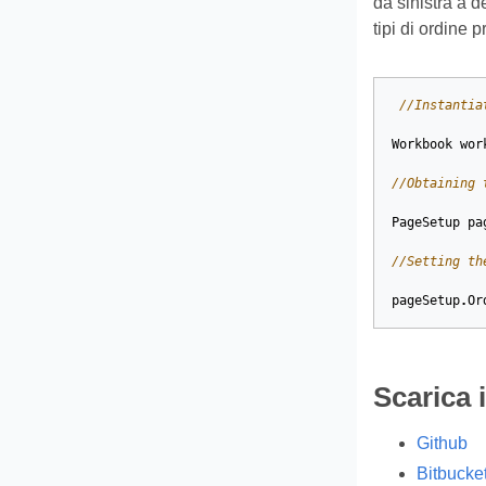
da sinistra a 
tipi di ordine 
//Instantia
Workbook
wor
//Obtaining 
PageSetup
pa
//Setting th
pageSetup
.
Or
Scarica 
Github
Bitbucke