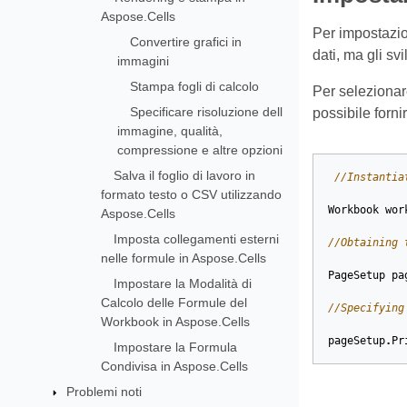
Aspose.Cells
Per impostazio
Convertire grafici in
dati, ma gli sv
immagini
Stampa fogli di calcolo
Per selezionare
Specificare risoluzione dell
possibile forn
immagine, qualità,
compressione e altre opzioni
Salva il foglio di lavoro in
//Instantia
formato testo o CSV utilizzando
Workbook
wor
Aspose.Cells
Imposta collegamenti esterni
//Obtaining 
nelle formule in Aspose.Cells
PageSetup
pa
Impostare la Modalità di
Calcolo delle Formule del
//Specifying
Workbook in Aspose.Cells
pageSetup
.
Pr
Impostare la Formula
Condivisa in Aspose.Cells
Problemi noti