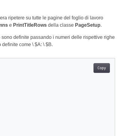
a ripetere su tutte le pagine del foglio di lavoro
umns
e
PrintTitleRows
della classe
PageSetup
.
) sono definite passando i numeri delle rispettive righe
 definite come \ $A: \ $B.
Copy