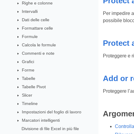
Protect 
Righe e colonne
Intervalli
Per impedire ad
Dati delle celle
possibile blocc
Formattare celle
Formule
Protect
Calcola le formule
Commenti e note
Proteggere e ri
Grafici
Forme
Add or r
Tabelle
Tabelle Pivot
Proteggere l’a
Slicer
Timeline
Impostazioni del foglio di lavoro
Argomen
Marcatori intelligenti
Controlla
Divisione di file Excel in più file