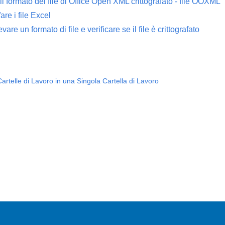
il formato del file di Office Open XML crittografato - file OOXML
are i file Excel
are un formato di file e verificare se il file è crittografato
Cartelle di Lavoro in una Singola Cartella di Lavoro