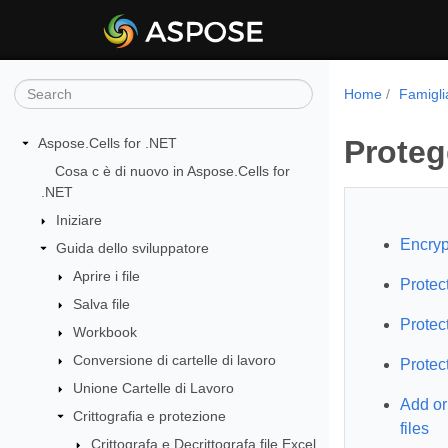
Home
Famigli
Proteg
Aspose.Cells for .NET
Cosa c è di nuovo in Aspose.Cells for
.NET
Iniziare
Encryp
Guida dello sviluppatore
Aprire i file
Protec
Salva file
Protec
Workbook
Conversione di cartelle di lavoro
Protec
Unione Cartelle di Lavoro
Add or 
Crittografia e protezione
files
Crittografa e Decrittografa file Excel