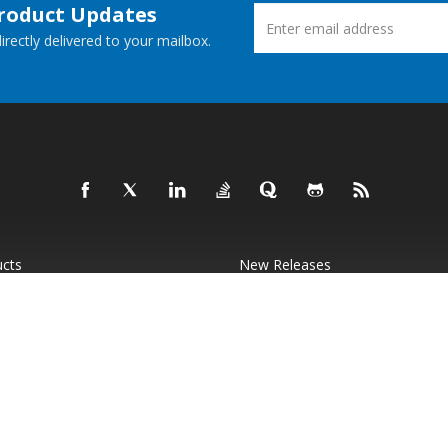
Product Updates
rectly delivered to your mailbox.
ucts
New Releases
 Demos
Free Support
Websites
© Aspose Pty Ltd 2001-2026.
All Rights Reserved.
Privacy Policy
Terms of use
Contact