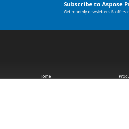
Subscribe to Aspose 
Get monthly newsletters & offers di
Home
Prod
Docs
Live
Paid Consulting
Blog