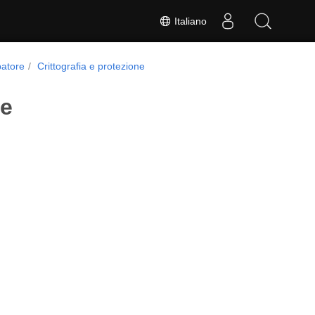
Italiano
patore
Crittografia e protezione
ne