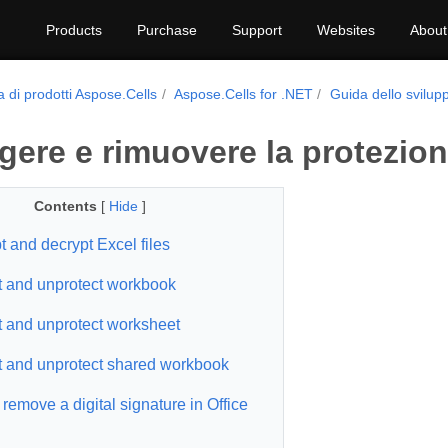
Products
Purchase
Support
Websites
About
a di prodotti Aspose.Cells
Aspose.Cells for .NET
Guida dello svilup
gere e rimuovere la protezio
Contents
[
Hide
]
t and decrypt Excel files
t and unprotect workbook
t and unprotect worksheet
t and unprotect shared workbook
remove a digital signature in Office