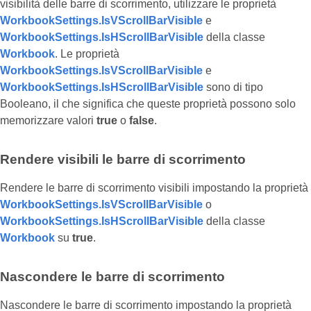
visibilità delle barre di scorrimento, utilizzare le proprietà
WorkbookSettings.IsVScrollBarVisible
e
WorkbookSettings.IsHScrollBarVisible
della classe
Workbook
. Le proprietà
WorkbookSettings.IsVScrollBarVisible
e
WorkbookSettings.IsHScrollBarVisible
sono di tipo
Booleano, il che significa che queste proprietà possono solo
memorizzare valori
true
o
false
.
Rendere visibili le barre di scorrimento
Rendere le barre di scorrimento visibili impostando la proprietà
WorkbookSettings.IsVScrollBarVisible
o
WorkbookSettings.IsHScrollBarVisible
della classe
Workbook
su
true
.
Nascondere le barre di scorrimento
Nascondere le barre di scorrimento impostando la proprietà