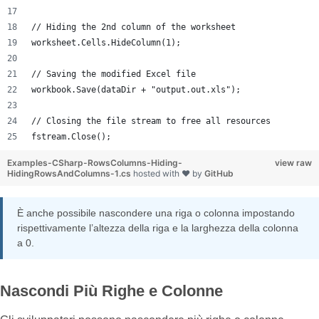
// Hiding the 2nd column of the worksheet
worksheet.Cells.HideColumn(1);
// Saving the modified Excel file
workbook.Save(dataDir + "output.out.xls");
// Closing the file stream to free all resources
fstream.Close();
Examples-CSharp-RowsColumns-Hiding-
view raw
HidingRowsAndColumns-1.cs
hosted with ❤ by
GitHub
È anche possibile nascondere una riga o colonna impostando
rispettivamente l’altezza della riga e la larghezza della colonna
a 0.
Nascondi Più Righe e Colonne