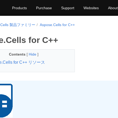
Products
Purchase
Support
Websites
About
e.Cells 製品ファミリー
Aspose.Cells for C++
.Cells for C++
Contents
[
Hide
]
e.Cells for C++ リソース