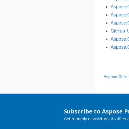
Aspose.
Aspose
Aspose
GitH
Aspose
Aspose
Aspose.Cells 
Subscribe to Aspose 
Get monthly newsletters & offers di