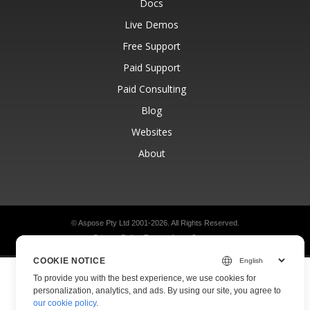
Docs
Live Demos
Free Support
Paid Support
Paid Consulting
Blog
Websites
About
© Aspose Pty Ltd 2001-2026.
All Rights Reserved.
Privacy Policy
Terms of use
Contact
COOKIE NOTICE
To provide you with the best experience, we use cookies for
personalization, analytics, and ads. By using our site, you agree to
our cookie policy
.