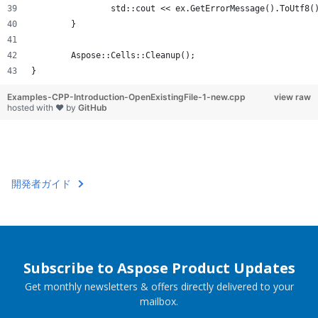
		std::cout << ex.GetErrorMessage().ToUtf8(
	}
	Aspose::Cells::Cleanup();
}
Examples-CPP-Introduction-OpenExistingFile-1-new.cpp
view raw
hosted with ❤ by
GitHub
開発者ガイド
Subscribe to Aspose Product Updates
Get monthly newsletters & offers directly delivered to your
mailbox.