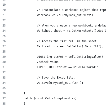
		// Instantiate a Workbook object that rep
		Workbook wb;//(u"MyBook_out.xlsx");
		// When you create a new workbook, a def
		Worksheet sheet = wb.GetWorksheets().Get(
		// Access the "A1" cell in the sheet.
		Cell cell = sheet.GetCells().Get(u"A1");
		U16String strRet = cell.GetStringValue();
		//check value
		EXPECT_TRUE(strRet == u"Hello World!");
		// Save the Excel file.
		wb.Save(u"MyBook_out.xlsx");
	}
	catch (const CellsException& ex)
	{