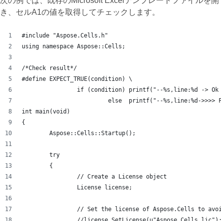
次の例では、既存のMicrosoft Excelテンプレートファイルを開
き、セルA1の値を取得してチェックします。
#include "Aspose.Cells.h"
using namespace Aspose::Cells;
/*Check result*/
#define EXPECT_TRUE(condition) \
		if (condition) printf("--%s,line:%d -> O
			 else  printf("--%s,line:%d->>>
int main(void)
{
	Aspose::Cells::Startup();
	try
	{
		// Create a License object
		License license;
		// Set the license of Aspose.Cells to av
		//license.SetLicense(u"Aspose.Cells.lic")