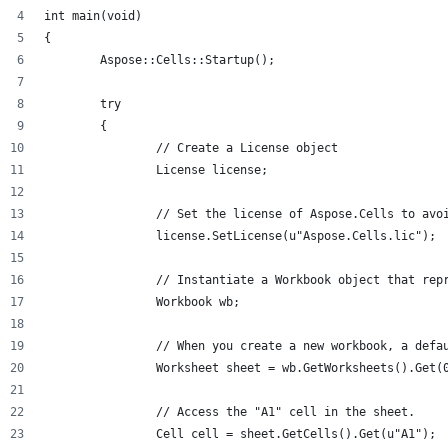
int main(void)
{
	Aspose::Cells::Startup();
	try
	{
		// Create a License object
		License license;
		// Set the license of Aspose.Cells to av
		license.SetLicense(u"Aspose.Cells.lic");
		// Instantiate a Workbook object that rep
		Workbook wb;
		// When you create a new workbook, a def
		Worksheet sheet = wb.GetWorksheets().Get(
		// Access the "A1" cell in the sheet.
		Cell cell = sheet.GetCells().Get(u"A1");