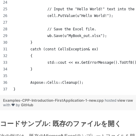
		// Input the "Hello World!" text into the
		cell.PutValue(u"Hello World!");
		// Save the Excel file.
		wb.Save(u"MyBook_out.xlsx");
	}
	catch (const CellsException& ex)
	{
		std::cout << ex.GetErrorMessage().ToUtf8(
	}
	Aspose::Cells::Cleanup();
}
Examples-CPP-Introduction-FirstApplication-1-new.cpp
hosted
view raw
with ❤ by
GitHub
コードサンプル: 既存のファイルを開く