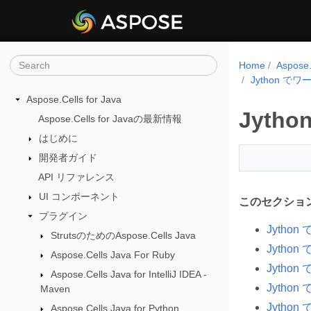
Home
Aspos
Jython 
Aspose.Cells for Java
Jyt
Aspose.Cells for Javaの最新情報
はじめに
開発者ガイド
API リファレンス
UI コンポーネント
このセクショ
プラグイン
Jyth
StrutsのためのAspose.Cells Java
Jyth
Aspose.Cells Java For Ruby
Jyth
Aspose.Cells Java for IntelliJ IDEA -
Jyth
Maven
Jyth
Aspose.Cells Java for Python