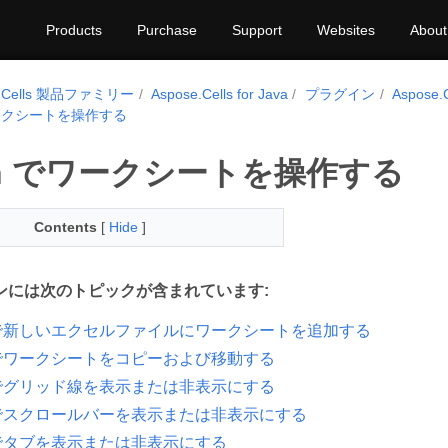
Products
Purchase
Support
Websites
About
e.Cells 製品ファミリー
Aspose.Cells for Java
プラグイン
Aspose.C
でワークシートを操作する
hon でワークシートを操作する
Contents
[
Hide
]
ンには次のトピックが含まれています:
on で新しいエクセルファイルにワークシートを追加する
on でワークシートをコピーおよび移動する
on でグリッド線を表示または非表示にする
on でスクロールバーを表示または非表示にする
on でタブを表示または非表示にする