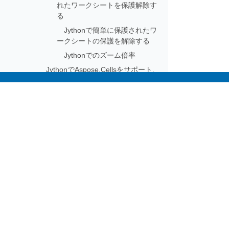
れたワークシートを保護解除す
る
Jythonで簡単に保護されたワ
ークシートの保護を解除する
Jythonでのズーム倍率
JythonでAspose.Cellsをサポート、
拡張、および貢献
Aspose.Cells Java for PHP
Subscribe to Aspose 
Aspose.Cells Java for Eclipse - Maven
Get monthly newsletters & offers di
ショーケース
AIドキュメント