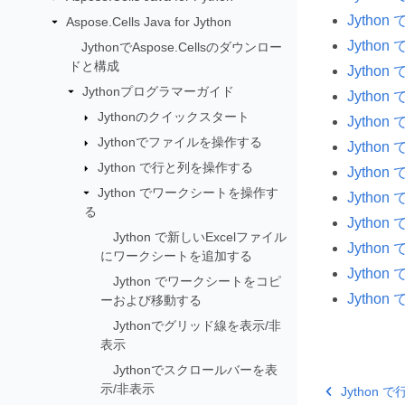
Jytho
Aspose.Cells Java for Jython
Jyth
JythonでAspose.Cellsのダウンロー
ドと構成
Jytho
Jythonプログラマーガイド
Jyth
Jythonのクイックスタート
Jytho
Jythonでファイルを操作する
Jyth
Jython で行と列を操作する
Jyth
Jython でワークシートを操作す
Jyth
る
Jytho
Jython で新しいExcelファイル
Jyth
にワークシートを追加する
Jyth
Jython でワークシートをコピ
Jyth
ーおよび移動する
Jythonでグリッド線を表示/非
表示
Jythonでスクロールバーを表
示/非表示
Jython