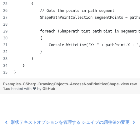
        {
            // Gets the points in path segment
            ShapePathPointCollection segmentPoints = path
            foreach (ShapePathPoint pathPoint in segmentP
            {
                Console.WriteLine("X: " + pathPoint.X + "
            }
        }
    }
}
Examples-CSharp-DrawingObjects-AccessNonPrimitiveShape-
view raw
1.cs
hosted with ❤ by
GitHub
形状テキストオプションを管理する
シェイプの調整値の変更