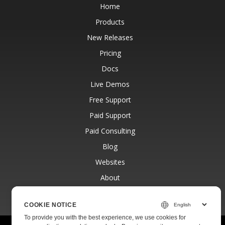
Home
Products
New Releases
Pricing
Docs
Live Demos
Free Support
Paid Support
Paid Consulting
Blog
Websites
About
COOKIE NOTICE
To provide you with the best experience, we use cookies for