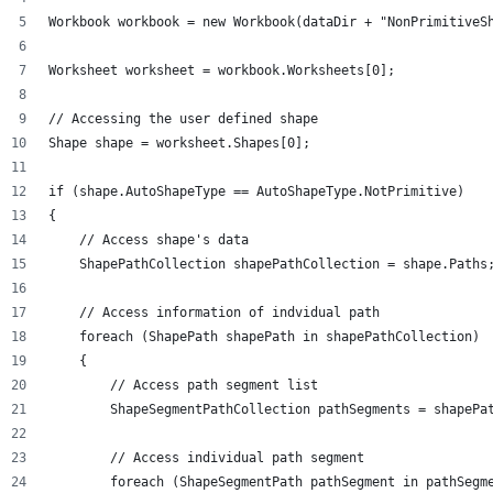
Workbook workbook = new Workbook(dataDir + "NonPrimitiveS
Worksheet worksheet = workbook.Worksheets[0];
// Accessing the user defined shape
Shape shape = worksheet.Shapes[0];
if (shape.AutoShapeType == AutoShapeType.NotPrimitive)
{
    // Access shape's data
    ShapePathCollection shapePathCollection = shape.Paths
    // Access information of indvidual path
    foreach (ShapePath shapePath in shapePathCollection)
    {
        // Access path segment list
        ShapeSegmentPathCollection pathSegments = shapePa
        // Access individual path segment
        foreach (ShapeSegmentPath pathSegment in pathSegm