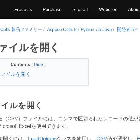
Products
Purchase
Support
Websites
About
e.Cells 製品ファミリー
Aspose.Cells for Python via Java
開発者ガイ
ファイルを開く
Contents
[
Hide
]
ファイルを開く
ァイルを開く
値（CSV）ファイルには、コンマで区切られたレコードの値が
rosoft Excelを使用できます。
を開くには、
LoadOptions
クラスを使用し、
CSV
値を選択し、
F