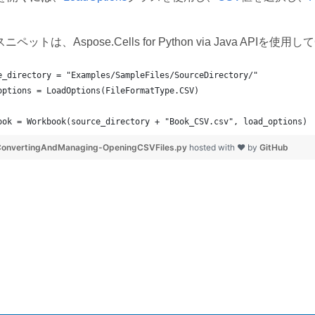
ットは、Aspose.Cells for Python via Java A
e_directory = "Examples/SampleFiles/SourceDirectory/"
options = LoadOptions(FileFormatType.CSV)
ook = Workbook(source_directory + "Book_CSV.csv", load_options)
ConvertingAndManaging-OpeningCSVFiles.py
hosted with ❤ by
GitHub