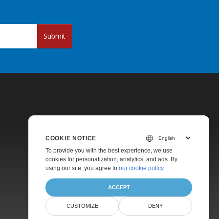
Submit
COOKIE NOTICE
To provide you with the best experience, we use
Pricing
cookies for personalization, analytics, and ads. By
Paid Support
using our site, you agree to
our cookie policy
.
About
ACCEPT
CUSTOMIZE
DENY