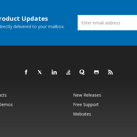
Product Updates
rectly delivered to your mailbox.
ucts
New Releases
 Demos
Free Support
Websites