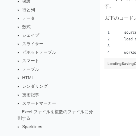
保護
す。
行と列
以下のコードスニペ
データ
数式
    sourc
シェイプ
    load_
スライサー
ピボットテーブル
    workb
スマート
LoadingSaving
テーブル
HTML
レンダリング
技術記事
スマートマーカー
Excel ファイルを複数のファイルに分
割する
Sparklines