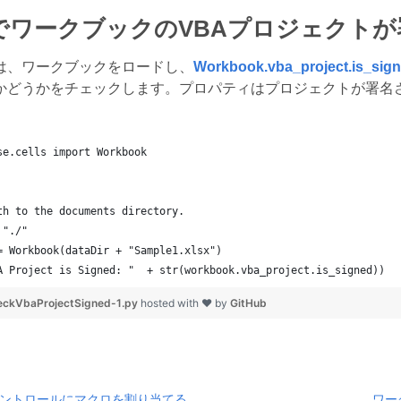
onでワークブックのVBAプロジェク
は、ワークブックをロードし、
Workbook.vba_project.is_sig
かどうかをチェックします。プロパティはプロジェクトが署名
se.cells import Workbook
th to the documents directory.
 "./"
= Workbook(dataDir + "Sample1.xlsx")
A Project is Signed: "  + str(workbook.vba_project.is_signed))
eckVbaProjectSigned-1.py
hosted with ❤ by
GitHub
ントロールにマクロを割り当てる
ワー