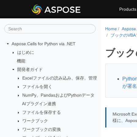
Products
Home
Aspos
ブックのVB
Aspose.Cells for Python via .NET
ブック
はじめに
機能
開発者ガイド
Excelファイルの読み込み、保存、管理
Pyt
が署名
ファイルを開く
NumPy、PandasおよびPythonデータ
AIプラグイン連携
ファイルを保存する
Micros
様に、Aspose.
ワークブック
ワークブックの変換