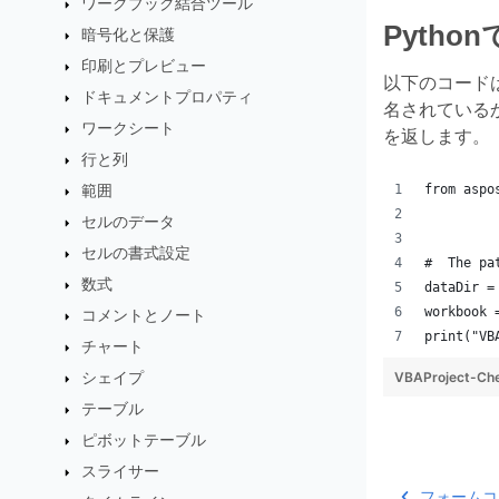
ワークブック結合ツール
Pyth
暗号化と保護
印刷とプレビュー
以下のコード
ドキュメントプロパティ
名されている
ワークシート
を返します。
行と列
範囲
from aspo
セルのデータ
セルの書式設定
#  The pa
数式
dataDir =
workbook 
コメントとノート
print("VB
チャート
シェイプ
VBAProject-Ch
テーブル
ピボットテーブル
スライサー
フォームコ