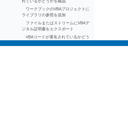
れているかどうかを確認
ワークブックのVBAプロジェクトに
ライブラリの参照を追加
ファイルまたはストリームにVBAデ
ジタル証明書をエクスポート
VBAコードが署名されているかどう
かをチェック
証明書でVBAコードプロジェクトに
Subscribe to Aspose 
デジタル署名する
VBAコードのデジタル署名が有効か
Get monthly newsletters & offers di
どうかを確認する
テンプレートから対象のブックへ
VBAマクロのUserForm
DesignerStorageをコピー
ワークブックを読み込む際にVBAプ
ロジェクトをフィルタリングする
Excelファイルの印刷を防止する方
法
XMLマップ