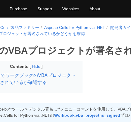
Purchase
Support
Websites
About
e.Cells 製品ファミリー
Aspose.Cells for Python via .NET
開発者ガイ
Aプロジェクトが署名されているかどうかを確認
のVBAプロジェクトが署名さ
Contents
[
Hide
]
honでワークブックのVBAプロジェクト
されているか確認する
oft Excelの**ツール > デジタル署名…**メニューコマンドを使用し
Cells for Python via .NETの
Workbook.vba_project.is_signed
プロ