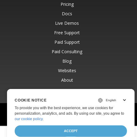
Pricing
Docs
Live Demos
Free Support
Paid Support
Paid Consulting
Blog
Websites
About
COOKIE NOTICE
To provide you with the best experience, we use cookies for
© Aspose Pty Ltd 2001-2026.
All Rights Reserved.
personalization, analytics, and ads. By using our site, you agree to
Privacy Policy
Terms of use
Contact
our cookie policy
.
ACCEPT