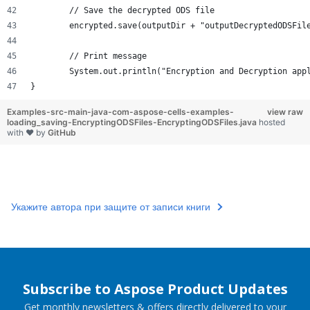
	// Save the decrypted ODS file
	encrypted.save(outputDir + "outputDecryptedODSFil
	// Print message
	System.out.println("Encryption and Decryption app
}
Examples-src-main-java-com-aspose-cells-examples-
view raw
loading_saving-EncryptingODSFiles-EncryptingODSFiles.java
hosted
with ❤ by
GitHub
Укажите автора при защите от записи книги
Subscribe to Aspose Product Updates
Get monthly newsletters & offers directly delivered to your