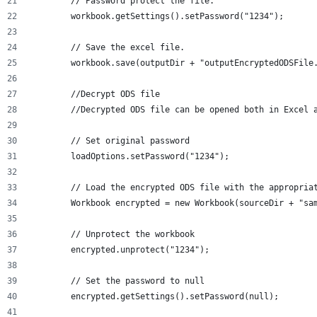
	// Password protect the file.
	workbook.getSettings().setPassword("1234");
	// Save the excel file.
	workbook.save(outputDir + "outputEncryptedODSFile
	//Decrypt ODS file
	//Decrypted ODS file can be opened both in Excel 
	// Set original password
	loadOptions.setPassword("1234");
	// Load the encrypted ODS file with the appropria
	Workbook encrypted = new Workbook(sourceDir + "sa
	// Unprotect the workbook
	encrypted.unprotect("1234");
	// Set the password to null
	encrypted.getSettings().setPassword(null);