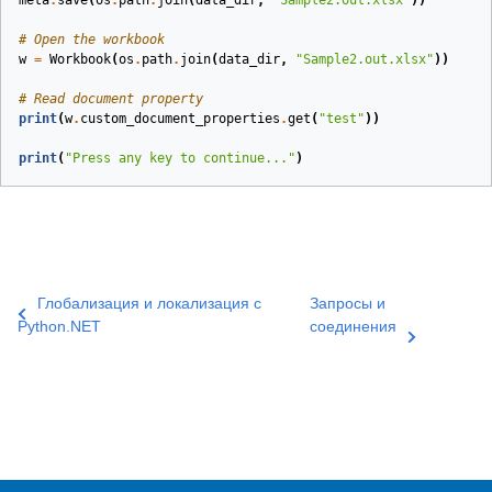
# Open the workbook
w
=
Workbook
(
os
.
path
.
join
(
data_dir
,
"Sample2.out.xlsx"
))
# Read document property
print
(
w
.
custom_document_properties
.
get
(
"test"
))
print
(
"Press any key to continue..."
)
Глобализация и локализация с
Запросы и
Python.NET
соединения