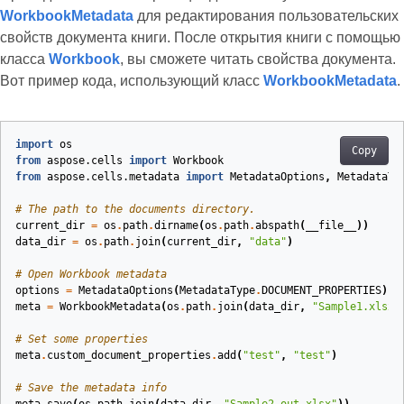
WorkbookMetadata
для редактирования пользовательских
свойств документа книги. После открытия книги с помощью
класса
Workbook
, вы сможете читать свойства документа.
Вот пример кода, использующий класс
WorkbookMetadata
.
import
os
Copy
from
aspose.cells
import
Workbook
from
aspose.cells.metadata
import
MetadataOptions
,
MetadataTy
# The path to the documents directory.
current_dir
=
os
.
path
.
dirname
(
os
.
path
.
abspath
(
__file__
))
data_dir
=
os
.
path
.
join
(
current_dir
,
"data"
)
# Open Workbook metadata
options
=
MetadataOptions
(
MetadataType
.
DOCUMENT_PROPERTIES
)
meta
=
WorkbookMetadata
(
os
.
path
.
join
(
data_dir
,
"Sample1.xlsx"
# Set some properties
meta
.
custom_document_properties
.
add
(
"test"
,
"test"
)
# Save the metadata info
meta
.
save
(
os
.
path
.
join
(
data_dir
,
"Sample2.out.xlsx"
))