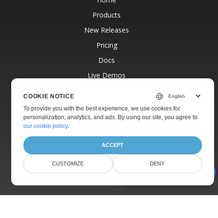
Products
New Releases
Pricing
Docs
Live Demos
Free Support
COOKIE NOTICE
Paid Support
To provide you with the best experience, we use cookies for
personalization, analytics, and ads. By using our site, you agree to
Paid Consulting
our cookie policy
.
Blog
ACCEPT
Websites
CUSTOMIZE
DENY
About
AI Document Assistant
© Aspose Pty Ltd 2001-2026.
All Rights Reserved.