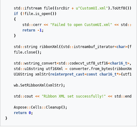
std
::
ifstream
file
((
srcDir
+
u
"CustomUI.xml"
).
ToUtf8
())
;
if
(
!
file
.
is_open
())
{
std
::
cerr
<<
"Failed to open CustomUI.xml"
<<
std
::
en
return
-
1
;
}
std
::
string
ribbonXml
((
std
::
istreambuf_iterator
<
char
>
(
fil
file
.
close
();
std
::
wstring_convert
<
std
::
codecvt_utf8_utf16
<
char16_t
>
,
c
std
::
u16string
utf16Xml
=
converter
.
from_bytes
(
ribbonXml
)
U16String
xmlStr
(
reinterpret_cast
<
const
char16_t
*>
(
utf16X
wb
.
SetRibbonXml
(
xmlStr
);
std
::
cout
<<
"Ribbon XML set successfully!"
<<
std
::
endl
;
Aspose
::
Cells
::
Cleanup
();
return
0
;
}