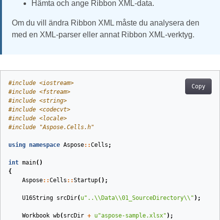
Hämta och ange Ribbon XML-data.
Om du vill ändra Ribbon XML måste du analysera den
med en XML-parser eller annat Ribbon XML-verktyg.
#
include
<iostream>
Copy
#
include
<fstream>
#
include
<string>
#
include
<codecvt>
#
include
<locale>
#
include
"Aspose.Cells.h"
using
namespace
Aspose
::
Cells
;
int
main
()
{
Aspose
::
Cells
::
Startup
();
U16String
srcDir
(
u
"..
\\
Data
\\
01_SourceDirectory
\\
"
)
;
Workbook
wb
(
srcDir
+
u
"aspose-sample.xlsx"
)
;