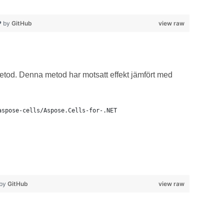
❤ by
GitHub
view raw
-metod. Denna metod har motsatt effekt jämfört med
aspose-cells/Aspose.Cells-for-.NET
 by
GitHub
view raw