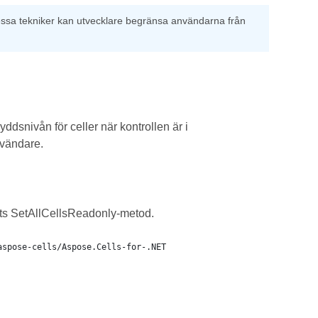
essa tekniker kan utvecklare begränsa användarna från
ddsnivån för celler när kontrollen är i
nvändare.
dets SetAllCellsReadonly-metod.
aspose-cells/Aspose.Cells-for-.NET