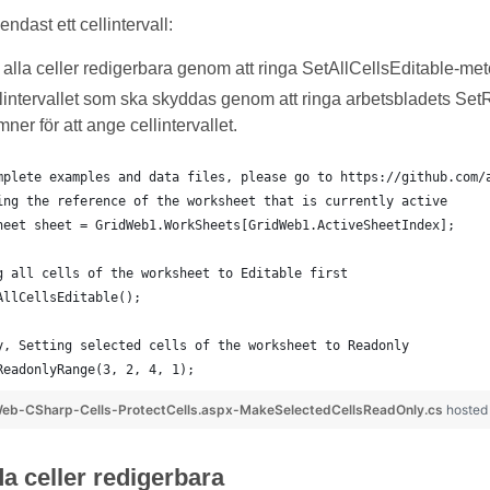
endast ett cellintervall:
 alla celler redigerbara genom att ringa SetAllCellsEditable-me
lintervallet som ska skyddas genom att ringa arbetsbladets Se
ner för att ange cellintervallet.
mplete examples and data files, please go to https://github.com/
ing the reference of the worksheet that is currently active
heet sheet = GridWeb1.WorkSheets[GridWeb1.ActiveSheetIndex];
g all cells of the worksheet to Editable first
AllCellsEditable();
y, Setting selected cells of the worksheet to Readonly
ReadonlyRange(3, 2, 4, 1);
eb-CSharp-Cells-ProtectCells.aspx-MakeSelectedCellsReadOnly.cs
hosted
a celler redigerbara