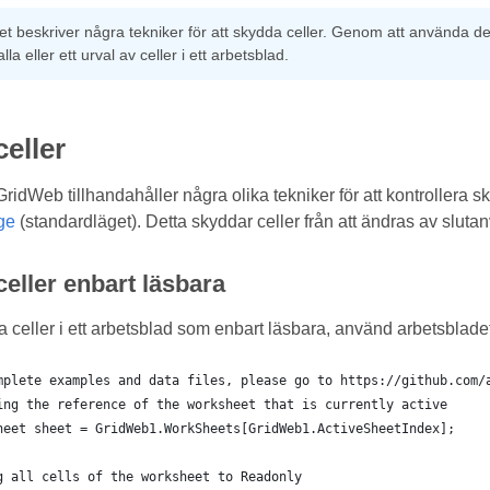
t beskriver några tekniker för att skydda celler. Genom att använda d
lla eller ett urval av celler i ett arbetsblad.
eller
idWeb tillhandahåller några olika tekniker för att kontrollera sky
ge
(standardläget). Detta skyddar celler från att ändras av sluta
celler enbart läsbara
lla celler i ett arbetsblad som enbart läsbara, använd arbetsbla
mplete examples and data files, please go to https://github.com/
ing the reference of the worksheet that is currently active
heet sheet = GridWeb1.WorkSheets[GridWeb1.ActiveSheetIndex];
g all cells of the worksheet to Readonly