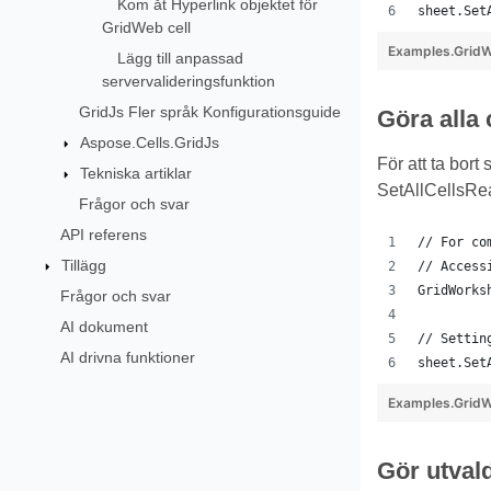
Kom åt Hyperlink objektet för
sheet.Set
GridWeb cell
Examples.GridW
Lägg till anpassad
servervalideringsfunktion
GridJs Fler språk Konfigurationsguide
Göra alla 
Aspose.Cells.GridJs
För att ta bort
Tekniska artiklar
SetAllCellsRe
Frågor och svar
API referens
// For co
Tillägg
// Access
GridWorks
Frågor och svar
AI dokument
// Settin
AI drivna funktioner
sheet.Set
Examples.GridW
Gör utval