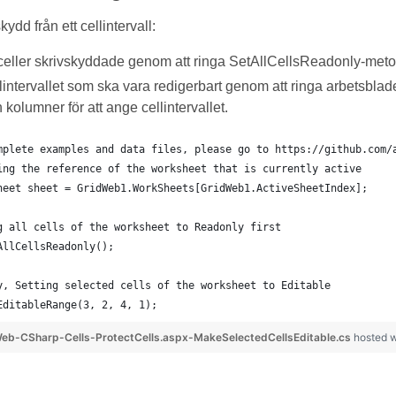
skydd från ett cellintervall:
 celler skrivskyddade genom att ringa SetAllCellsReadonly-met
lintervallet som ska vara redigerbart genom att ringa arbetsbl
 kolumner för att ange cellintervallet.
mplete examples and data files, please go to https://github.com/
ing the reference of the worksheet that is currently active
heet sheet = GridWeb1.WorkSheets[GridWeb1.ActiveSheetIndex];
g all cells of the worksheet to Readonly first
AllCellsReadonly();
y, Setting selected cells of the worksheet to Editable
EditableRange(3, 2, 4, 1);
eb-CSharp-Cells-ProtectCells.aspx-MakeSelectedCellsEditable.cs
hosted 