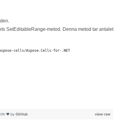
oden.
adets SetEditableRange-metod. Denna metod tar antalet
aspose-cells/Aspose.Cells-for-.NET
with ❤ by
GitHub
view raw