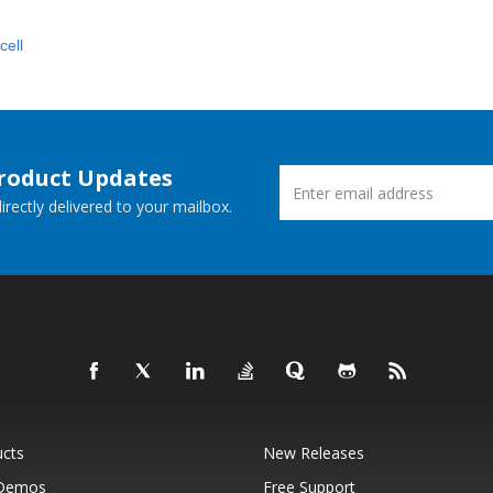
cell
Product Updates
rectly delivered to your mailbox.
ucts
New Releases
 Demos
Free Support