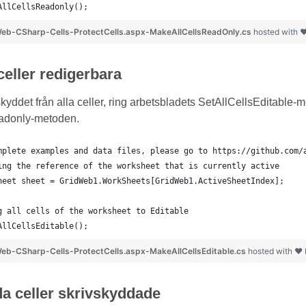
AllCellsReadonly();
eb-CSharp-Cells-ProtectCells.aspx-MakeAllCellsReadOnly.cs
hosted with 
celler redigerbara
 skyddet från alla celler, ring arbetsbladets SetAllCellsEditable
adonly-metoden.
mplete examples and data files, please go to https://github.com/
ing the reference of the worksheet that is currently active
heet sheet = GridWeb1.WorkSheets[GridWeb1.ActiveSheetIndex];
g all cells of the worksheet to Editable
AllCellsEditable();
eb-CSharp-Cells-ProtectCells.aspx-MakeAllCellsEditable.cs
hosted with ❤
da celler skrivskyddade