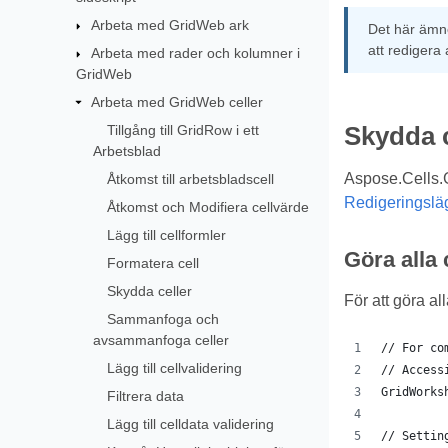
Arbeta med GridWeb ark
Det här ämne
att redigera a
Arbeta med rader och kolumner i
GridWeb
Arbeta med GridWeb celler
Tillgång till GridRow i ett
Skydda c
Arbetsblad
Aspose.Cells.Gr
Åtkomst till arbetsbladscell
Redigeringslä
Åtkomst och Modifiera cellvärde
Lägg till cellformler
Göra alla 
Formatera cell
Skydda celler
För att göra a
Sammanfoga och
avsammanfoga celler
// For co
Lägg till cellvalidering
// Access
GridWorks
Filtrera data
Lägg till celldata validering
// Settin