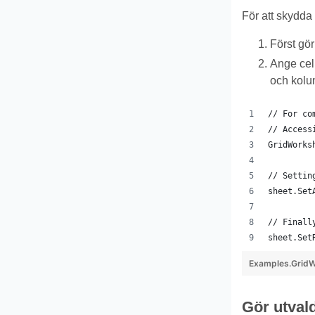
För att skydda 
Först gör
Ange cel
och kolum
// For co
// Access
GridWorks
// Settin
sheet.Set
// Finall
sheet.Set
Examples.GridW
Gör utvald