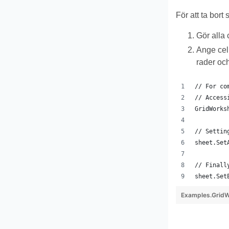
För att ta bort 
Gör alla
Ange cel
rader och
// For co
// Access
GridWorks
// Settin
sheet.Set
// Finall
sheet.Set
Examples.GridW