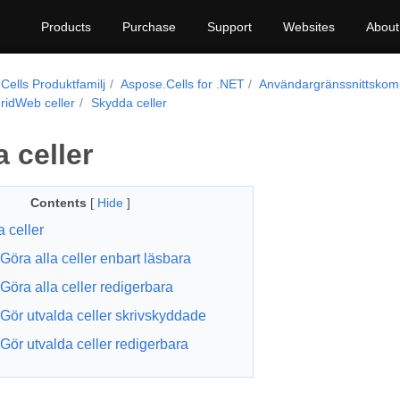
Products
Purchase
Support
Websites
About
Cells Produktfamilj
Aspose.Cells for .NET
Användargränssnittskom
ridWeb celler
Skydda celler
 celler
Contents
[
Hide
]
 celler
Göra alla celler enbart läsbara
Göra alla celler redigerbara
Gör utvalda celler skrivskyddade
Gör utvalda celler redigerbara