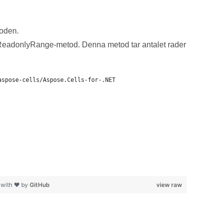
toden.
tReadonlyRange-metod. Denna metod tar antalet rader
aspose-cells/Aspose.Cells-for-.NET
 with ❤ by
GitHub
view raw