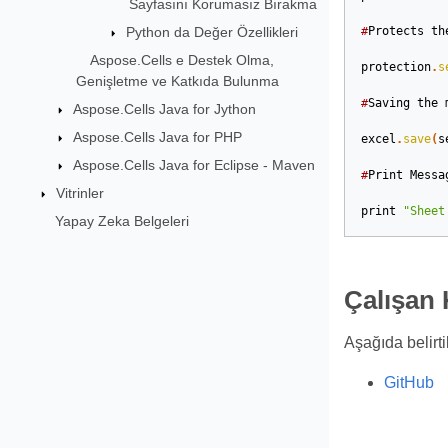
Sayfasını Korumasız Bırakma
Python da Değer Özellikleri
#
Protects
th
Aspose.Cells e Destek Olma,
protection
.
s
Genişletme ve Katkıda Bulunma
#
Saving
the
Aspose.Cells Java for Jython
Aspose.Cells Java for PHP
excel
.
save
(
s
Aspose.Cells Java for Eclipse - Maven
#
Print
Messa
Vitrinler
print
"Sheet
Yapay Zeka Belgeleri
Çalışan 
Aşağıda belirt
GitHub