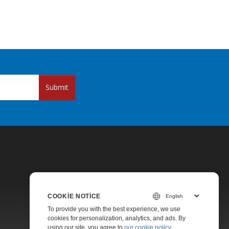
Submit
COOKIE NOTICE
Pricing
To provide you with the best experience, we use
cookies for personalization, analytics, and ads. By
Paid Support
using our site, you agree to
our cookie policy
.