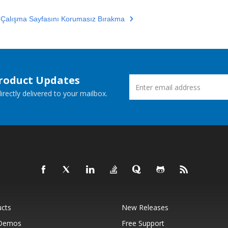
 Çalışma Sayfasını Korumasız Bırakma
Product Updates
rectly delivered to your mailbox.
ucts
New Releases
 Demos
Free Support