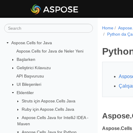
Home
Aspose.
Python da Çal
Aspose.Cells for Java
Python
Aspose.Cells for Java de Neler Yeni
Başlarken
Geliştirici Kılavuzu
API Başvurusu
Aspose
UI Bileşenleri
Çalışa
Eklentiler
Struts için Aspose.Cells Java
Ruby için Aspose.Cells Java
Aspose.C
Aspose.Cells Java for IntelliJ IDEA -
Maven
Aspose.Cells 
Aspose.Cells Java for Python