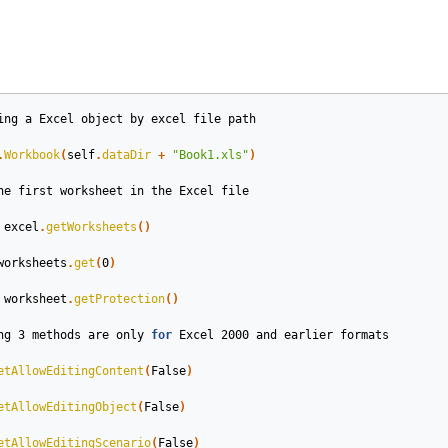
ing
a
Excel
object
by
excel
file
path
.
Workbook
(
self
.
dataDir
+
"Book1.xls"
)
he
first
worksheet
in
the
Excel
file
excel
.
getWorksheets
()
worksheets
.
get
(
0
)
worksheet
.
getProtection
()
ng
3
methods
are
only
for
Excel
2000
and
earlier
formats
etAllowEditingContent
(
False
)
etAllowEditingObject
(
False
)
etAllowEditingScenario
(
False
)