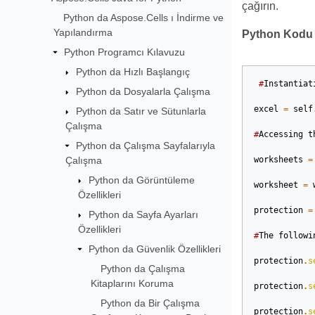
çağırın.
Python da Aspose.Cells ı İndirme ve
Yapılandırma
Python Kodu
Python Programcı Kılavuzu
Python da Hızlı Başlangıç
#
Instantiat
Python da Dosyalarla Çalışma
excel
=
self
Python da Satır ve Sütunlarla
Çalışma
#
Accessing
t
Python da Çalışma Sayfalarıyla
Çalışma
worksheets
=
Python da Görüntüleme
worksheet
=
Özellikleri
protection
=
Python da Sayfa Ayarları
Özellikleri
#
The
followi
Python da Güvenlik Özellikleri
protection
.
s
Python da Çalışma
Kitaplarını Koruma
protection
.
s
Python da Bir Çalışma
protection
.
s