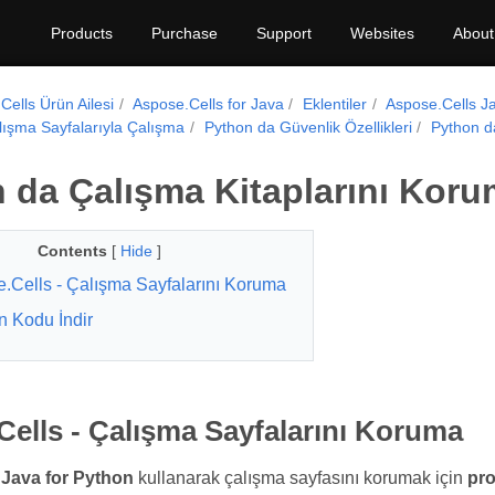
Products
Purchase
Support
Websites
About
Cells Ürün Ailesi
Aspose.Cells for Java
Eklentiler
Aspose.Cells Ja
ışma Sayfalarıyla Çalışma
Python da Güvenlik Özellikleri
Python d
 da Çalışma Kitaplarını Kor
Contents
[
Hide
]
.Cells - Çalışma Sayfalarını Koruma
n Kodu İndir
ells - Çalışma Sayfalarını Koruma
Java for Python
kullanarak çalışma sayfasını korumak için
pro