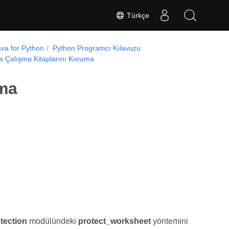
Türkçe
va for Python
Python Programcı Kılavuzu
a Çalışma Kitaplarını Koruma
uma
tection
modülündeki
protect_worksheet
yöntemini