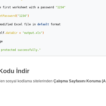
e
first
worksheet
with
a
password
"1234"
etPassword
(
"1234"
)
modified
Excel
file
in
default
format
elf
.
dataDir
+
"output.xls"
)
ge
 protected successfully."
Kodu İndir
ilen sosyal kodlama sitelerinden
Çalışma Sayfasını Koruma (A