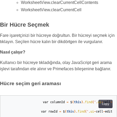
WorksheetView.clearCurrentCellContents
WorksheetView.clearCurrentCell
Bir Hücre Seçmek
Fare işaretçinizi bir hücreye doğrultun. Bir hücreyi seçmek için
tıklayın. Seçilen hücre kalın bir dikdörtgen ile vurgulanır.
Nasıl çalışır?
Kullanıcı bir hücreye tıkladığında, olay JavaScript geri arama
işlevi tarafından ele alınır ve Primefaces bileşenine bağlanır.
Hücre seçim geri araması
var
columnId
=
$
(
this
).
find
(
'
.
ui
-
cell
-
ed
Copy
var
rowId
=
$
(
this
).
find
(
'
.
ui
-
cell
-
editor