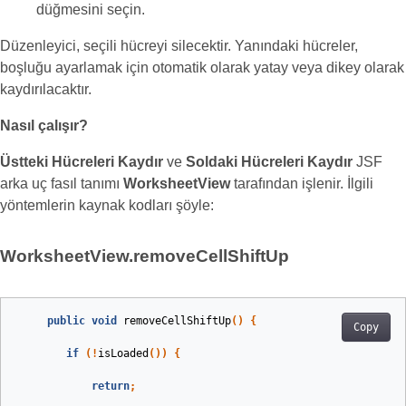
düğmesini seçin.
Düzenleyici, seçili hücreyi silecektir. Yanındaki hücreler,
boşluğu ayarlamak için otomatik olarak yatay veya dikey olarak
kaydırılacaktır.
Nasıl çalışır?
Üstteki Hücreleri Kaydır
ve
Soldaki Hücreleri Kaydır
JSF
arka uç fasıl tanımı
WorksheetView
tarafından işlenir. İlgili
yöntemlerin kaynak kodları şöyle:
WorksheetView.removeCellShiftUp
public
void
removeCellShiftUp
()
{
Copy
if
(!
isLoaded
())
{
return
;