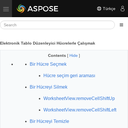
Türkçe
Toggle navigation
Elektronik Tablo Düzenleyici Hücrelerle Çalışmak
Contents
[
Hide
]
Bir Hücre Seçmek
Hücre seçim geri araması
Bir Hücreyi Silmek
WorksheetView.removeCellShiftUp
WorksheetView.removeCellShiftLeft
Bir Hücreyi Temizle