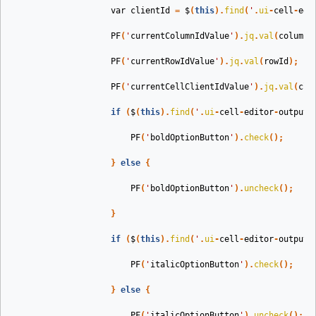
var
clientId
=
$
(
this
).
find
(
'
.
ui
-
cell
-
edi
PF
(
'
currentColumnIdValue
'
).
jq
.
val
(
columnI
PF
(
'
currentRowIdValue
'
).
jq
.
val
(
rowId
);
PF
(
'
currentCellClientIdValue
'
).
jq
.
val
(
cli
if
(
$
(
this
).
find
(
'
.
ui
-
cell
-
editor
-
output
PF
(
'
boldOptionButton
'
).
check
();
}
else
{
PF
(
'
boldOptionButton
'
).
uncheck
();
}
if
(
$
(
this
).
find
(
'
.
ui
-
cell
-
editor
-
output
PF
(
'
italicOptionButton
'
).
check
();
}
else
{
PF
(
'
italicOptionButton
'
).
uncheck
();