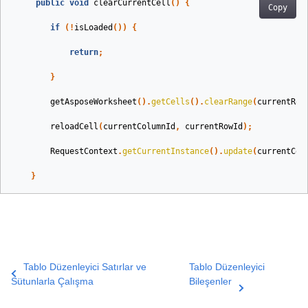
public
void
clearCurrentCell
()
{
Copy
if
(!
isLoaded
())
{
return
;
}
getAsposeWorksheet
().
getCells
().
clearRange
(
currentRow
reloadCell
(
currentColumnId
,
currentRowId
);
RequestContext
.
getCurrentInstance
().
update
(
currentCel
}
Tablo Düzenleyici Satırlar ve
Tablo Düzenleyici
Sütunlarla Çalışma
Bileşenler