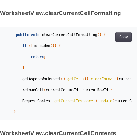
WorksheetView.clearCurrentCellFormatting
public
void
clearCurrentCellFormatting
()
{
Copy
if
(!
isLoaded
())
{
return
;
}
getAsposeWorksheet
().
getCells
().
clearFormats
(
currentR
reloadCell
(
currentColumnId
,
currentRowId
);
RequestContext
.
getCurrentInstance
().
update
(
currentCel
}
WorksheetView.clearCurrentCellContents