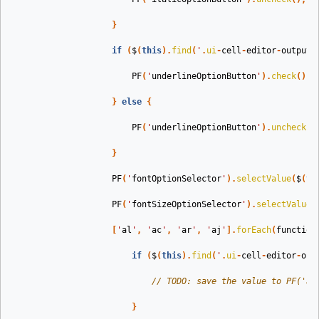
}
if
(
$
(
this
).
find
(
'
.
ui
-
cell
-
editor
-
output
PF
(
'
underlineOptionButton
'
).
check
();
}
else
{
PF
(
'
underlineOptionButton
'
).
uncheck
()
}
PF
(
'
fontOptionSelector
'
).
selectValue
(
$
(
th
PF
(
'
fontSizeOptionSelector
'
).
selectValue
(
[
'
al
'
,
'
ac
'
,
'
ar
'
,
'
aj
'
].
forEach
(
function
if
(
$
(
this
).
find
(
'
.
ui
-
cell
-
editor
-
out
// 
TODO:
 save the value to PF('al
}