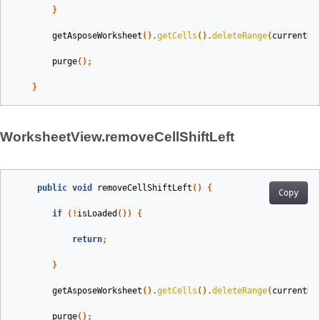
}
getAsposeWorksheet
().
getCells
().
deleteRange
(
currentRo
purge
();
}
WorksheetView.removeCellShiftLeft
public
void
removeCellShiftLeft
()
{
Copy
if
(!
isLoaded
())
{
return
;
}
getAsposeWorksheet
().
getCells
().
deleteRange
(
currentRo
purge
();