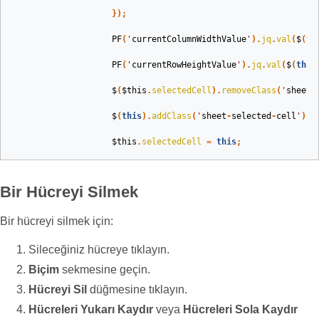
});
PF
(
'
currentColumnWidthValue
'
).
jq
.
val
(
$
(
th
PF
(
'
currentRowHeightValue
'
).
jq
.
val
(
$
(
this
$
(
$
this
.
selectedCell
).
removeClass
(
'
sheet
-
$
(
this
).
addClass
(
'
sheet
-
selected
-
cell
'
);
$
this
.
selectedCell
=
this
;
Bir Hücreyi Silmek
Bir hücreyi silmek için:
Sileceğiniz hücreye tıklayın.
Biçim
sekmesine geçin.
Hücreyi Sil
düğmesine tıklayın.
Hücreleri Yukarı Kaydır
veya
Hücreleri Sola Kaydır