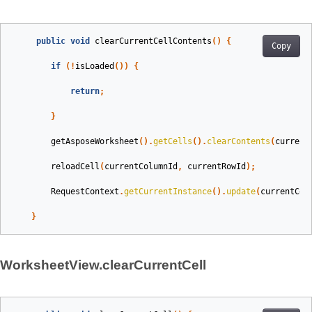
public
void
clearCurrentCellContents
()
{
Copy
if
(!
isLoaded
())
{
return
;
}
getAsposeWorksheet
().
getCells
().
clearContents
(
current
reloadCell
(
currentColumnId
,
currentRowId
);
RequestContext
.
getCurrentInstance
().
update
(
currentCel
}
WorksheetView.clearCurrentCell