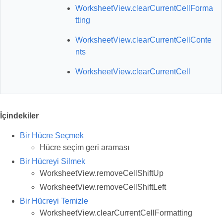
WorksheetView.clearCurrentCellForma
tting
WorksheetView.clearCurrentCellConte
nts
WorksheetView.clearCurrentCell
İçindekiler
Bir Hücre Seçmek
Hücre seçim geri araması
Bir Hücreyi Silmek
WorksheetView.removeCellShiftUp
WorksheetView.removeCellShiftLeft
Bir Hücreyi Temizle
WorksheetView.clearCurrentCellFormatting