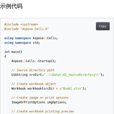
示例代码
#
include
<iostream>
Copy
#
include
"Aspose.Cells.h"
using
namespace
Aspose
::
Cells
;
using
namespace
std
;
int
main
()
{
Aspose
::
Cells
::
Startup
();
// Source directory path
U16String
srcDir
(
u
"..
\\
Data
\\
01_SourceDirectory
\\
"
)
;
// Create workbook object
Workbook
workbook
(
srcDir
+
u
"Book1.xlsx"
)
;
// Create image or print options
ImageOrPrintOptions
imgOptions
;
// Create workbook printing preview