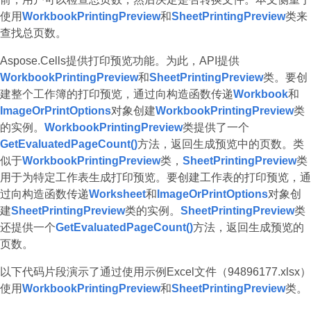
使用
WorkbookPrintingPreview
和
SheetPrintingPreview
类来
查找总页数。
Aspose.Cells提供打印预览功能。为此，API提供
WorkbookPrintingPreview
和
SheetPrintingPreview
类。要创
建整个工作簿的打印预览，通过向构造函数传递
Workbook
和
ImageOrPrintOptions
对象创建
WorkbookPrintingPreview
类
的实例。
WorkbookPrintingPreview
类提供了一个
GetEvaluatedPageCount()
方法，返回生成预览中的页数。类
似于
WorkbookPrintingPreview
类，
SheetPrintingPreview
类
用于为特定工作表生成打印预览。要创建工作表的打印预览，通
过向构造函数传递
Worksheet
和
ImageOrPrintOptions
对象创
建
SheetPrintingPreview
类的实例。
SheetPrintingPreview
类
还提供一个
GetEvaluatedPageCount()
方法，返回生成预览的
页数。
以下代码片段演示了通过使用示例Excel文件（94896177.xlsx）
使用
WorkbookPrintingPreview
和
SheetPrintingPreview
类。