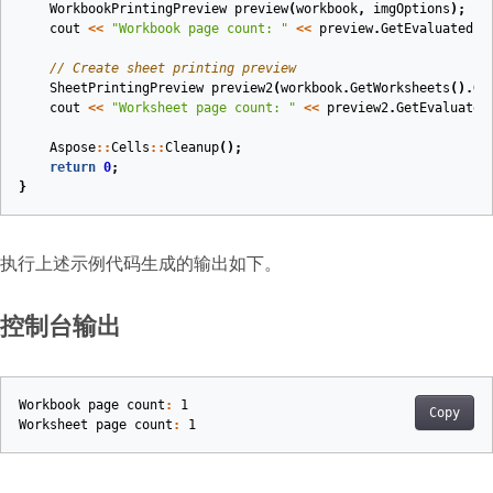
WorkbookPrintingPreview
preview
(
workbook
,
imgOptions
)
;
cout
<<
"Workbook page count: "
<<
preview
.
GetEvaluatedPa
// Create sheet printing preview
SheetPrintingPreview
preview2
(
workbook
.
GetWorksheets
().
Ge
cout
<<
"Worksheet page count: "
<<
preview2
.
GetEvaluated
Aspose
::
Cells
::
Cleanup
();
return
0
;
}
执行上述示例代码生成的输出如下。
控制台输出
Workbook
page
count
:
1
Copy
Worksheet
page
count
:
1