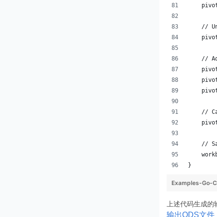
    pivo
    // U
    pivo
    // A
    pivo
    pivo
    pivo
    // C
    pivo
    // S
    work
}
Examples-Go-CP
上述代码生成的
输出ODS文件