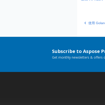
使用 Gola
Subscribe to Aspose 
Get monthly newsletters & offers di