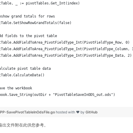
tTable, _ := pivotTables.Get_Int(index)
nshow grand totals for rows
tTable.SetShowRowGrandTotals(false)
dd fields to the pivot table
tTable.AddFieldToArea_PivotFieldType_Int(PivotFieldType_Row, 0)
tTable.AddFieldToArea_PivotFieldType_Int(PivotFieldType_Column, 
tTable.AddFieldToArea_PivotFieldType_Int(PivotFieldType_Data, 2)
alculate pivot table data
tTable.CalculateData()
ave the workbook
book.Save_String(outDir + "PivotTableSaveInODS_out.ods")
P-SavePivotTableInOdsFile.go
hosted with ❤ by
GitHub
输出文件附在此供您参考。