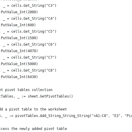
, _ = cells.Get_String("C3")
.PutValue_Int(2000)
, _ = cells.Get_String("C4")
.PutValue_Int(600)
, _ = cells.Get_String("C5")
.PutValue_Int(1500)
, _ = cells.Get_String("C6")
.PutValue_Int(4070)
, _ = cells.Get_String("C7")
.PutValue_Int(5000)
, _ = cells.Get_String("C8")
.PutValue_Int(6430)
et pivot tables collection
tTables, _ := sheet.GetPivotTables()
dd a pivot table to the worksheet
x, _ := pivotTables.Add_String_String_String("=A1:C8", "E3", "Pi
ccess the newly added pivot table