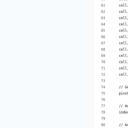
    cell
    cell
    cell
    cell
    cell
    cell
    cell
    cell
    cell
    cell
    cell
    cell
    // G
    pivo
    // A
    inde
    // A