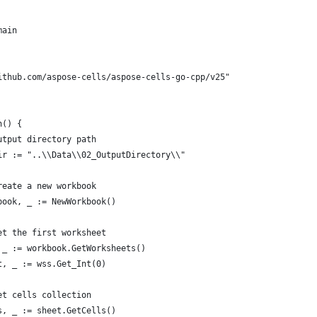
main
ithub.com/aspose-cells/aspose-cells-go-cpp/v25"
n() {
utput directory path
ir := "..\\Data\\02_OutputDirectory\\"
reate a new workbook
book, _ := NewWorkbook()
et the first worksheet
 _ := workbook.GetWorksheets()
t, _ := wss.Get_Int(0)
et cells collection
s, _ := sheet.GetCells()