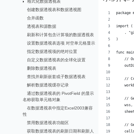
格式化数据透视表
创建数据透视表和数据透视图
package 
合并函数
透视表和源数据
import (
    . "g
刷新和计算包含计算项的数据透视表
)
设置数据透视表选项 对空单元格显示
指定数据透视项的绝对位置
func mai
    // O
自定义数据透视表的全球化设置
    outD
删除数据透视表
查找并刷新嵌套或子数据透视表
    // C
解析数据透视缓存记录
    work
通过数据透视表的 PivotField 的显示
    // G
名称获取单元格对象
    wss,
在数据透视表中指定Excel2003兼容
    shee
性
禁用数据透视表功能区
    // G
获取数据透视表的刷新日期和刷新人
    cell