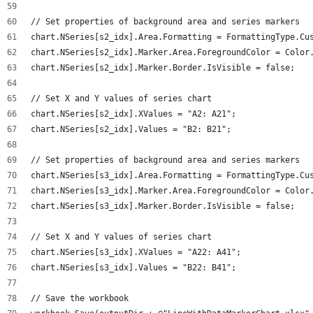
// Set properties of background area and series markers
chart.NSeries[s2_idx].Area.Formatting = FormattingType.Cu
chart.NSeries[s2_idx].Marker.Area.ForegroundColor = Color
chart.NSeries[s2_idx].Marker.Border.IsVisible = false;
// Set X and Y values of series chart
chart.NSeries[s2_idx].XValues = "A2: A21";
chart.NSeries[s2_idx].Values = "B2: B21";
// Set properties of background area and series markers
chart.NSeries[s3_idx].Area.Formatting = FormattingType.Cu
chart.NSeries[s3_idx].Marker.Area.ForegroundColor = Color
chart.NSeries[s3_idx].Marker.Border.IsVisible = false;
// Set X and Y values of series chart
chart.NSeries[s3_idx].XValues = "A22: A41";
chart.NSeries[s3_idx].Values = "B22: B41";
// Save the workbook