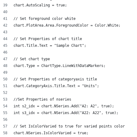
chart.AutoScaling = true;
// Set foreground color white
chart.PlotArea.Area.ForegroundColor = Color.White;
// Set Properties of chart title
chart.Title.Text = "Sample Chart";
// Set chart type
chart.Type = ChartType.LineWithDataMarkers;
// Set Properties of categoryaxis title
chart.CategoryAxis.Title.Text = "Units";
//Set Properties of nseries
int s2_idx = chart.NSeries.Add("A2: A2", true);
int s3_idx = chart.NSeries.Add("A22: A22", true);
// Set IsColorVaried to true for varied points color
chart.NSeries.IsColorVaried = true;