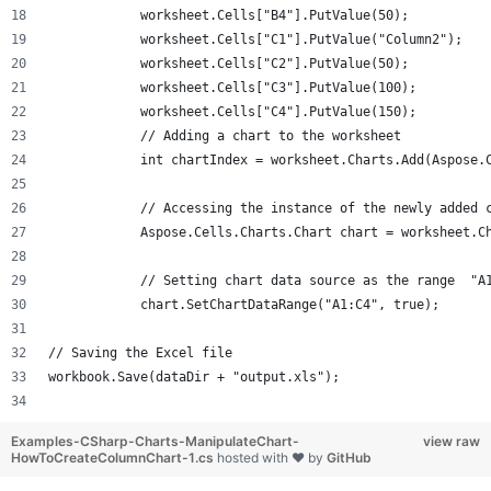
            worksheet.Cells["B4"].PutValue(50);
            worksheet.Cells["C1"].PutValue("Column2");
            worksheet.Cells["C2"].PutValue(50);
            worksheet.Cells["C3"].PutValue(100);
            worksheet.Cells["C4"].PutValue(150);
            // Adding a chart to the worksheet
            int chartIndex = worksheet.Charts.Add(Aspose.
            // Accessing the instance of the newly added 
            Aspose.Cells.Charts.Chart chart = worksheet.C
            // Setting chart data source as the range  "A
            chart.SetChartDataRange("A1:C4", true);
// Saving the Excel file
workbook.Save(dataDir + "output.xls");
Examples-CSharp-Charts-ManipulateChart-
view raw
HowToCreateColumnChart-1.cs
hosted with ❤ by
GitHub