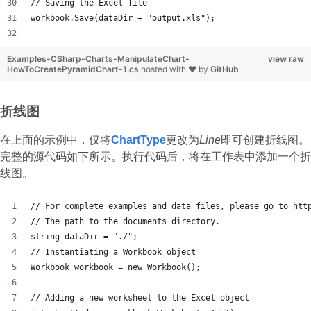
// Saving the Excel file
workbook.Save(dataDir + "output.xls");
Examples-CSharp-Charts-ManipulateChart-
view raw
HowToCreatePyramidChart-1.cs
hosted with ❤ by
GitHub
折线图
在上面的示例中，仅将
ChartType
更改为
Line
即可创建折线图。
完整的源代码如下所示。执行代码后，将在工作表中添加一个折
线图。
// For complete examples and data files, please go to htt
// The path to the documents directory.
string dataDir = "./";
// Instantiating a Workbook object
Workbook workbook = new Workbook();
// Adding a new worksheet to the Excel object