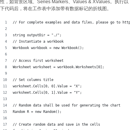
性，如背景区域、Series Markers、Values & XValues。执行以
下代码后，将在工作表中添加带有数据标记的折线图。
// For complete examples and data files, please go to htt
string outputDir = "./";
// Instantiate a workbook
Workbook workbook = new Workbook();
// Access first worksheet
Worksheet worksheet = workbook.Worksheets[0];
// Set columns title 
worksheet.Cells[0, 0].Value = "X";
worksheet.Cells[0, 1].Value = "Y";
// Random data shall be used for generating the chart
Random R = new Random();
// Create random data and save in the cells