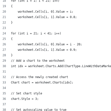
for (int i = 1; i < 21; i++)
{
    worksheet.Cells[i, 0].Value = i;
    worksheet.Cells[i, 1].Value = 0.8;
}
for (int i = 21; i < 41; i++)
{
    worksheet.Cells[i, 0].Value = i - 20;
    worksheet.Cells[i, 1].Value = 0.9;
}
// Add a chart to the worksheet
int idx = worksheet.Charts.Add(ChartType.LineWithDataMark
// Access the newly created chart
Chart chart = worksheet.Charts[idx];
// Set chart style
chart.Style = 3;
// Set autoscaling value to true