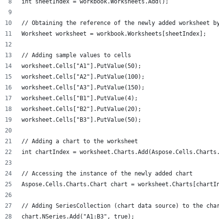
int sheetIndex = workbook.Worksheets.Add();
// Obtaining the reference of the newly added worksheet b
Worksheet worksheet = workbook.Worksheets[sheetIndex];
// Adding sample values to cells
worksheet.Cells["A1"].PutValue(50);
worksheet.Cells["A2"].PutValue(100);
worksheet.Cells["A3"].PutValue(150);
worksheet.Cells["B1"].PutValue(4);
worksheet.Cells["B2"].PutValue(20);
worksheet.Cells["B3"].PutValue(50);
// Adding a chart to the worksheet
int chartIndex = worksheet.Charts.Add(Aspose.Cells.Charts
// Accessing the instance of the newly added chart
Aspose.Cells.Charts.Chart chart = worksheet.Charts[chartI
// Adding SeriesCollection (chart data source) to the cha
chart.NSeries.Add("A1:B3", true);