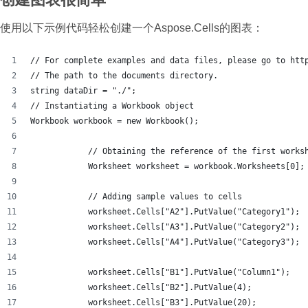
使用以下示例代码轻松创建一个Aspose.Cells的图表：
// For complete examples and data files, please go to htt
// The path to the documents directory.
string dataDir = "./";
// Instantiating a Workbook object
Workbook workbook = new Workbook();
            // Obtaining the reference of the first works
            Worksheet worksheet = workbook.Worksheets[0];
            // Adding sample values to cells
            worksheet.Cells["A2"].PutValue("Category1");
            worksheet.Cells["A3"].PutValue("Category2");
            worksheet.Cells["A4"].PutValue("Category3");
            worksheet.Cells["B1"].PutValue("Column1");
            worksheet.Cells["B2"].PutValue(4);
            worksheet.Cells["B3"].PutValue(20);