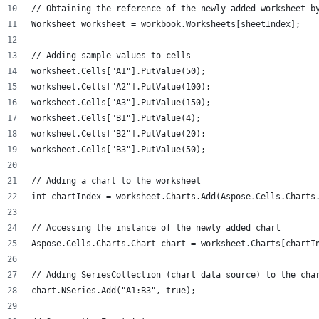
// Obtaining the reference of the newly added worksheet b
Worksheet worksheet = workbook.Worksheets[sheetIndex];
// Adding sample values to cells
worksheet.Cells["A1"].PutValue(50);
worksheet.Cells["A2"].PutValue(100);
worksheet.Cells["A3"].PutValue(150);
worksheet.Cells["B1"].PutValue(4);
worksheet.Cells["B2"].PutValue(20);
worksheet.Cells["B3"].PutValue(50);
// Adding a chart to the worksheet
int chartIndex = worksheet.Charts.Add(Aspose.Cells.Charts
// Accessing the instance of the newly added chart
Aspose.Cells.Charts.Chart chart = worksheet.Charts[chartI
// Adding SeriesCollection (chart data source) to the cha
chart.NSeries.Add("A1:B3", true);