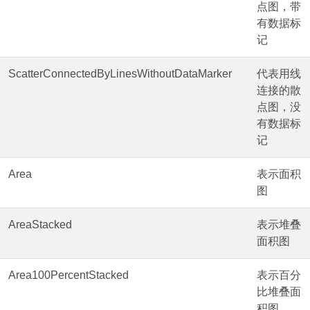
点图，带
有数据标
记
ScatterConnectedByLinesWithoutDataMarker
代表用线
连接的散
点图，没
有数据标
记
Area
表示面积
图
AreaStacked
表示堆叠
面积图
Area100PercentStacked
表示百分
比堆叠面
积图