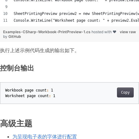
Console.WriteLine("Workbook page count: " + preview.Evalu
SheetPrintingPreview preview2 = new SheetPrintingPreview(
Console.WriteLine("Worksheet page count: " + preview2.Eva
Examples-CSharp-Workbook-PrintPreview-1.cs
hosted with ❤
view raw
by
GitHub
执行上述示例代码生成的输出如下。
控制台输出
Workbook
page
count
:
1
Copy
Worksheet
page
count
:
1
高级主题
为呈现电子表的字体进行配置