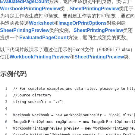
EvaluatedPageCount
方法，返回生成预览中的页数。类似于
WorkbookPrintingPreview
类，
SheetPrintingPreview
类用于
为特定工作表生成打印预览。要创建工作表的打印预览，通过向
构造函数传递
Worksheet
和
ImageOrPrintOptions
对象创建
SheetPrintingPreview
类的实例。
SheetPrintingPreview
类还
提供一个
EvaluatedPageCount
方法，返回生成预览的页数。
以下代码片段演示了通过使用示例Excel文件（94896177.xlsx）
使用
WorkbookPrintingPreview
和
SheetPrintingPreview
类。
示例代码
// For complete examples and data files, please go to htt
//Source directory
string sourceDir = "./";
Workbook workbook = new Workbook(sourceDir + "Book1.xlsx"
ImageOrPrintOptions imgOptions = new ImageOrPrintOptions(
WorkbookPrintingPreview preview = new WorkbookPrintingPre