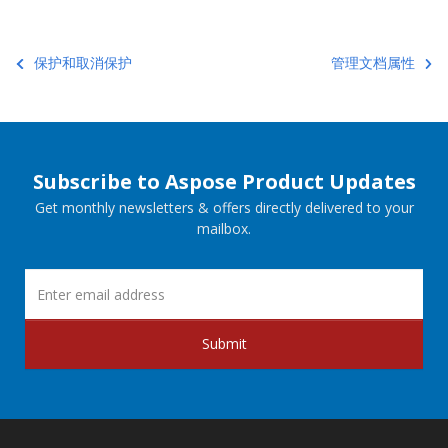
保护和取消保护
管理文档属性
Subscribe to Aspose Product Updates
Get monthly newsletters & offers directly delivered to your
mailbox.
Submit