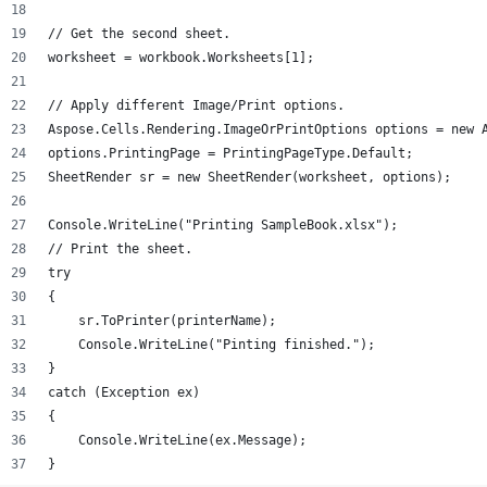
// Get the second sheet.
worksheet = workbook.Worksheets[1];
// Apply different Image/Print options.
Aspose.Cells.Rendering.ImageOrPrintOptions options = new 
options.PrintingPage = PrintingPageType.Default;
SheetRender sr = new SheetRender(worksheet, options);
Console.WriteLine("Printing SampleBook.xlsx");
// Print the sheet.
try
{
    sr.ToPrinter(printerName);
    Console.WriteLine("Pinting finished.");
}
catch (Exception ex)
{
    Console.WriteLine(ex.Message);
}