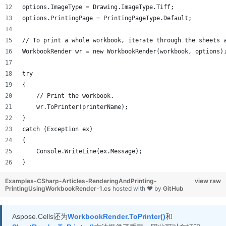
options.ImageType = Drawing.ImageType.Tiff;
options.PrintingPage = PrintingPageType.Default;
// To print a whole workbook, iterate through the sheets 
WorkbookRender wr = new WorkbookRender(workbook, options)
try
{
    // Print the workbook.
    wr.ToPrinter(printerName);
}
catch (Exception ex)
{
    Console.WriteLine(ex.Message);
}
Examples-CSharp-Articles-RenderingAndPrinting-
view raw
PrintingUsingWorkbookRender-1.cs
hosted with ❤ by
GitHub
Aspose.Cells还为
WorkbookRender.ToPrinter()
和