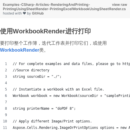
Examples-CSharp-Articles-RenderingAndPrinting-
view raw
PrintingUsingSheetRender-PrintingExcelWorkbookUsingSheetRender.cs
hosted with ❤ by
GitHub
使用WorkbookRender进行打印
要打印整个工作簿，迭代工作表并打印它们，或使用
WorkbookRender
类。
// For complete examples and data files, please go to htt
//Source directory
string sourceDir = "./";
// Instantiate a workbook with an Excel file.
Workbook workbook = new Workbook(sourceDir + "samplePrint
string printerName = "doPDF 8";
// Apply different Image/Print options.
Aspose.Cells.Rendering.ImageOrPrintOptions options = new 