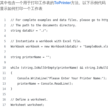
其中包含一个用于打印工作表的
ToPrinter
方法。以下示例代码
显示如何打印一个工作表
// For complete examples and data files, please go to htt
// The path to the documents directory.
string dataDir = "./";
// Instantiate a workbook with Excel file.
Workbook workbook = new Workbook(dataDir + "SampleBook.xl
string printerName = "";
while (string.IsNullOrEmpty(printerName) && string.IsNull
{
    Console.WriteLine("Please Enter Your Printer Name:");
    printerName = Console.ReadLine();
}
// Define a worksheet.
Worksheet worksheet;