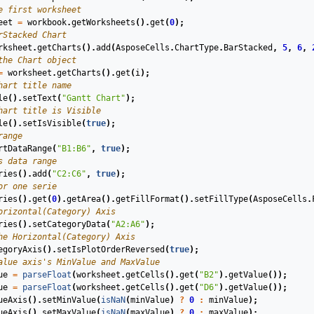
e first worksheet
eet
=
workbook
.
getWorksheets
().
get
(
0
);
rStacked Chart
rksheet
.
getCharts
().
add
(
AsposeCells
.
ChartType
.
BarStacked
,
5
,
6
,
the Chart object
=
worksheet
.
getCharts
().
get
(
i
);
hart title name 
le
().
setText
(
"Gantt Chart"
);
hart title is Visible
le
().
setIsVisible
(
true
);
range
rtDataRange
(
"B1:B6"
,
true
);
s data range
ries
().
add
(
"C2:C6"
,
true
);
or one serie
ries
().
get
(
0
).
getArea
().
getFillFormat
().
setFillType
(
AsposeCells
.
orizontal(Category) Axis
ries
().
setCategoryData
(
"A2:A6"
);
he Horizontal(Category) Axis
egoryAxis
().
setIsPlotOrderReversed
(
true
);
alue axis's MinValue and MaxValue
ue
=
parseFloat
(
worksheet
.
getCells
().
get
(
"B2"
).
getValue
());
ue
=
parseFloat
(
worksheet
.
getCells
().
get
(
"D6"
).
getValue
());
ueAxis
().
setMinValue
(
isNaN
(
minValue
)
?
0
:
minValue
);
ueAxis
().
setMaxValue
(
isNaN
(
maxValue
)
?
0
:
maxValue
);