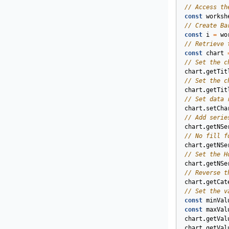
// Access th
const
worksh
// Create Ba
const
i
=
wo
// Retrieve 
const
chart
// Set the c
chart
.
getTit
// Set the c
chart
.
getTit
// Set data 
chart
.
setCha
// Add serie
chart
.
getNSe
// No fill f
chart
.
getNSe
// Set the H
chart
.
getNSe
// Reverse t
chart
.
getCat
// Set the v
const
minVal
const
maxVal
chart
.
getVal
chart
.
getVal