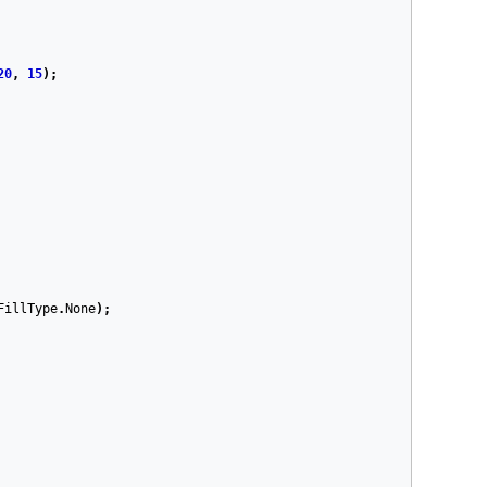
20
,
15
);
FillType
.
None
);