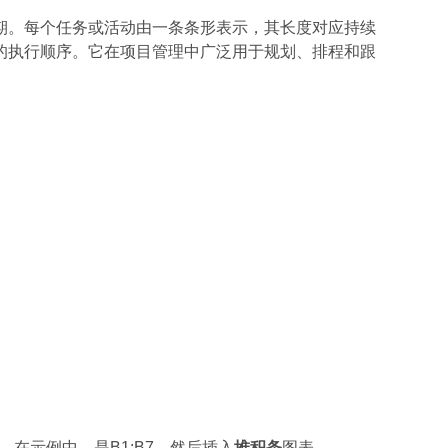
期。每个任务或活动由一条条形表示，其长度对应持续
的执行顺序。它在项目管理中广泛用于规划、排程和跟
图。在示例中，是B1:B7，然后插入
堆积条
图表。