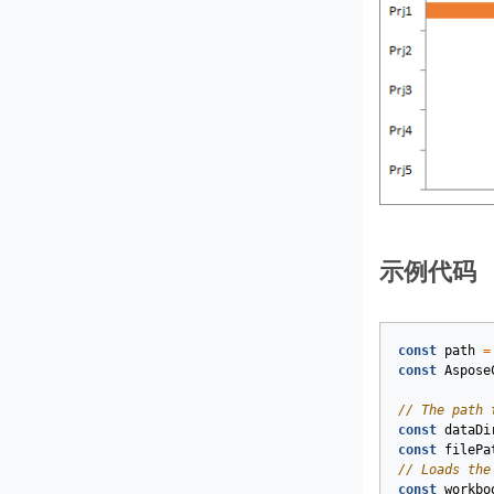
示例代码
const
path
=
const
Aspose
// The path 
const
dataDi
const
filePa
// Loads the
const
workbo