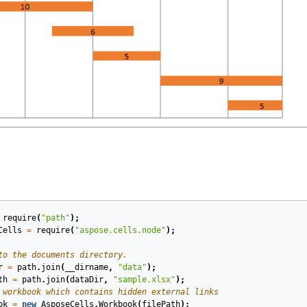
require
(
"path"
);
Cells
=
require
(
"aspose.cells.node"
);
to the documents directory.
r
=
path
.
join
(
__dirname
,
"data"
);
th
=
path
.
join
(
dataDir
,
"sample.xlsx"
);
 workbook which contains hidden external links
ok
=
new
AsposeCells
.
Workbook
(
filePath
);