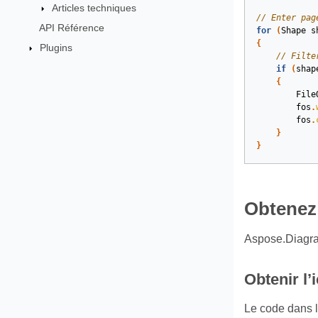
Articles techniques
// Enter pag
API Référence
for
(
Shape
s
{
Plugins
// Filte
if
(
shap
{
File
fos
.
fos
.
}
}
Obtenez 
Aspose.Diagram
Obtenir l’
Le code dans 