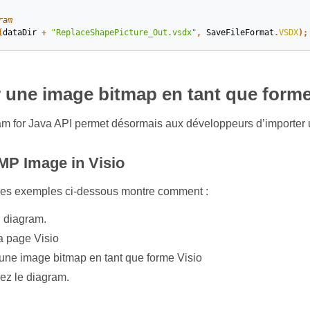
ram
(
dataDir
+
"ReplaceShapePicture_Out.vsdx"
,
SaveFileFormat
.
VSDX
);
 une image bitmap en tant que forme
 for Java API permet désormais aux développeurs d’importer u
BMP Image in Visio
les exemples ci-dessous montre comment :
 diagram.
a page Visio
 une image bitmap en tant que forme Visio
ez le diagram.