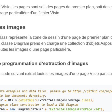
 Visio, les pages sont soit des pages de premier plan, soit des 
ge particulière d’un fichier Visio.
des images
lass représente la zone de dessin d’une page de premier plan o
 classe Diagram prend en charge une collection d’objets Aspose
outes les images d’une page particulière.
 programmation d’extraction d’images
code suivant extrait toutes les images d’une page Visio particul
ete examples and data files, please go to https://github.com/asp
to the documents directory.
ir
=
Utils
.
getDataDir
(
ExtractAllImagesFromPage
.
class
);
agram class constructor to load a VSD diagram
ram
=
new
Diagram
(
dataDir
+
"ExtractAllImagesFromPage.vsd"
);