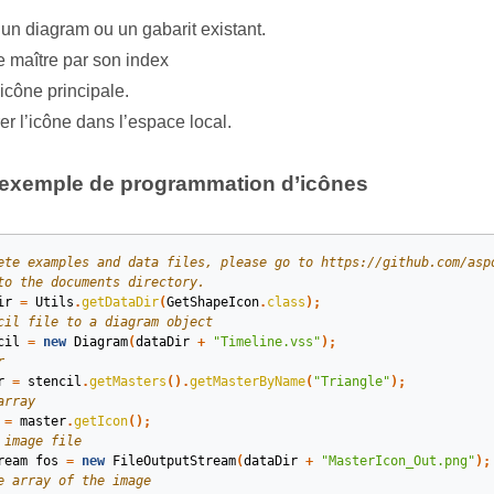
un diagram ou un gabarit existant.
e maître par son index
’icône principale.
er l’icône dans l’espace local.
 exemple de programmation d’icônes
ete examples and data files, please go to https://github.com/asp
to the documents directory.
ir
=
Utils
.
getDataDir
(
GetShapeIcon
.
class
);
cil file to a diagram object
cil
=
new
Diagram
(
dataDir
+
"Timeline.vss"
);
r
r
=
stencil
.
getMasters
().
getMasterByName
(
"Triangle"
);
array
=
master
.
getIcon
();
 image file
ream
fos
=
new
FileOutputStream
(
dataDir
+
"MasterIcon_Out.png"
);
e array of the image