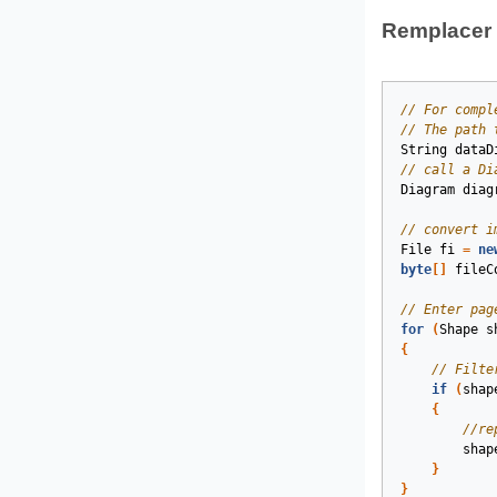
Remplacer 
// For compl
// The path 
String
dataD
// call a Di
Diagram
diag
// convert i
File
fi
=
ne
byte
[]
fileC
// Enter pag
for
(
Shape
s
{
// Filte
if
(
shap
{
//re
shap
}
}