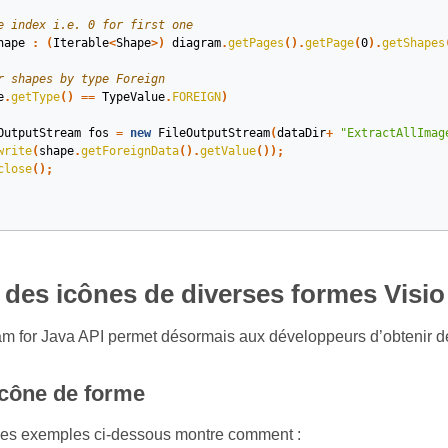
e index i.e. 0 for first one
hape
:
(
Iterable
<
Shape
>)
diagram
.
getPages
().
getPage
(
0
).
getShapes
r shapes by type Foreign
e
.
getType
()
==
TypeValue
.
FOREIGN
)
OutputStream
fos
=
new
FileOutputStream
(
dataDir
+
"ExtractAllImag
write
(
shape
.
getForeignData
().
getValue
());
close
();
des icônes de diverses formes Visio
 for Java API permet désormais aux développeurs d’obtenir des
icône de forme
les exemples ci-dessous montre comment :