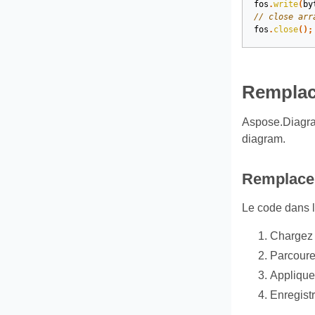
fos
.
write
(
by
// close arr
fos
.
close
();
Remplac
Aspose.Diagram
diagram.
Remplace
Le code dans 
Chargez 
Parcoure
Appliquer
Enregistr