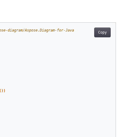
ose-diagram/Aspose.Diagram-for-Java
Copy
())