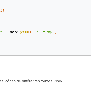
())
es"
+
shape
.
getID
()
+
"_Out.bmp"
);
 icônes de différentes formes Visio.