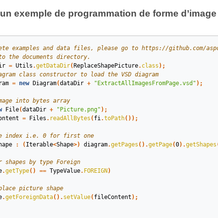
un exemple de programmation de forme d’image
ete examples and data files, please go to https://github.com/asp
to the documents directory.
ir
=
Utils
.
getDataDir
(
ReplaceShapePicture
.
class
);
agram class constructor to load the VSD diagram
ram
=
new
Diagram
(
dataDir
+
"ExtractAllImagesFromPage.vsd"
);
mage into bytes array       
w
File
(
dataDir
+
"Picture.png"
);
ontent
=
Files
.
readAllBytes
(
fi
.
toPath
());
e index i.e. 0 for first one
hape
:
(
Iterable
<
Shape
>)
diagram
.
getPages
().
getPage
(
0
).
getShapes
r shapes by type Foreign
e
.
getType
()
==
TypeValue
.
FOREIGN
)
place picture shape
e
.
getForeignData
().
setValue
(
fileContent
);