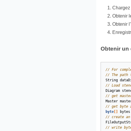
Chargez 
Obtenir l
Obtenir l
Enregistr
Obtenir un
// For compl
// The path 
String
dataD
// Load sten
Diagram
sten
// get maste
Master
maste
// get byte 
byte
[]
bytes
// create an
FileOutputSt
// write byt