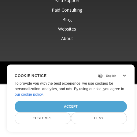
Paid Support
Paid Consulting
Blog
Websites
About
© Aspose Pty Ltd 2001-2026.
All Rights Reserved.
COOKIE NOTICE
Privacy Policy
Terms of use
Contact
To provide you with the best experience, we use cookies for
personalization, analytics, and ads. By using our site, you agree to
our cookie policy
.
ACCEPT
CUSTOMIZE
DENY