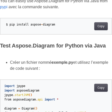
You can easily use Aspose.Diagram for Python via Java from
pypi
avec la commande suivante.
$
pip
install
aspose
-
diagram
Copy
Test Aspose.Diagram for Python via Java
Créer un fichier nommé
exemple.py
et utilisez l’exemple
de code suivant :
import
jpype
Copy
import
asposediagram
jpype
.
startJVM
()
from
asposediagram
.
api
import
*
diagram
=
Diagram
()