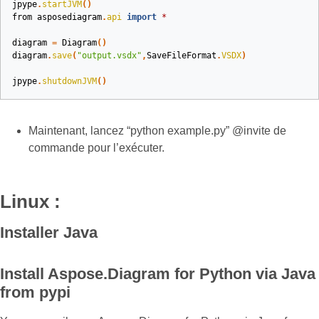
jpype
.
startJVM
()
from
asposediagram
.
api
import
*
diagram
=
Diagram
()
diagram
.
save
(
"output.vsdx"
,
SaveFileFormat
.
VSDX
)
jpype
.
shutdownJVM
()
Maintenant, lancez “python example.py” @invite de
commande pour l’exécuter.
Linux :
Installer Java
Install Aspose.Diagram for Python via Java
from pypi