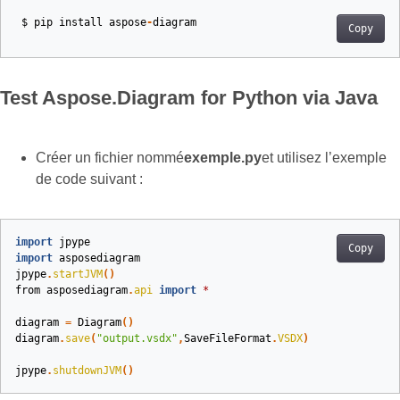
$
pip
install
aspose
-
diagram
Copy
Test Aspose.Diagram for Python via Java
Créer un fichier nommé
exemple.py
et utilisez l’exemple
de code suivant :
import
jpype
Copy
import
asposediagram
jpype
.
startJVM
()
from
asposediagram
.
api
import
*
diagram
=
Diagram
()
diagram
.
save
(
"output.vsdx"
,
SaveFileFormat
.
VSDX
)
jpype
.
shutdownJVM
()