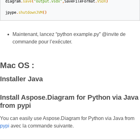
diagram
.
save
(
"output.vsdx"
,
SaveFileFormat
.
VSDX
)
jpype
.
shutdownJVM
()
Maintenant, lancez “python example.py” @invite de
commande pour l’exécuter.
Mac OS :
Installer Java
Install Aspose.Diagram for Python via Java
from pypi
You can easily use Aspose.Diagram for Python via Java from
pypi
avec la commande suivante.