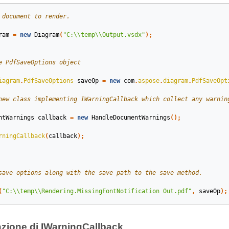
 document to render.
ram
=
new
Diagram
(
"C:\\temp\\Output.vsdx"
);
e PdfSaveOptions object
iagram
.
PdfSaveOptions
saveOp
=
new
com
.
aspose
.
diagram
.
PdfSaveOpt
new class implementing IWarningCallback which collect any warnin
ntWarnings
callback
=
new
HandleDocumentWarnings
();
rningCallback
(
callback
);
save options along with the save path to the save method.
(
"C:\\temp\\Rendering.MissingFontNotification Out.pdf"
,
saveOp
);
zione di IWarningCallback