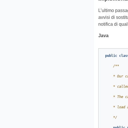
L’ultimo passag
avvisi di sost
notifica di qua
Java
public
clas
     */
public