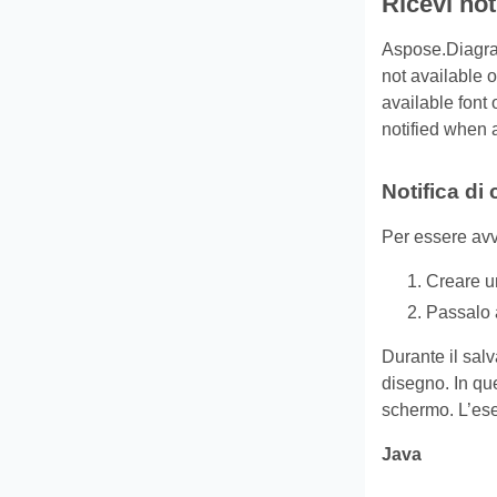
Ricevi not
Aspose.Diagram 
not available 
available font
notified when a
Notifica di
Per essere avvi
Creare u
Passalo 
Durante il salv
disegno. In que
schermo. L’ese
Java