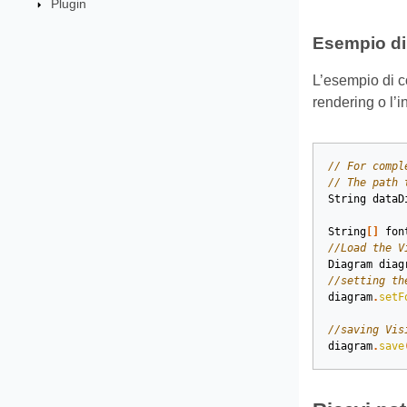
Plugin
Esempio d
L’esempio di c
rendering o l’i
// For compl
// The path 
String
dataD
String
[]
fon
//Load the V
Diagram
diag
//setting th
diagram
.
setF
//saving Vis
diagram
.
save