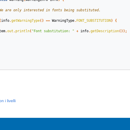
We are only interested in fonts being substituted.
(
info
.
getWarningType
()
==
WarningType
.
FONT_SUBSTITUTION
)
{
tem
.
out
.
println
(
"Font substitution: "
+
info
.
getDescription
());
 i livelli