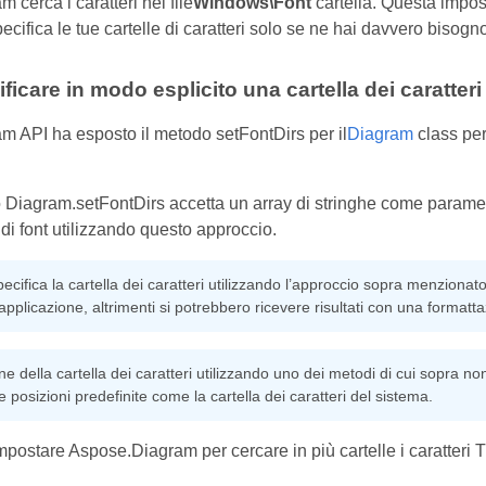
cerca i caratteri nel file
Windows\Font
cartella. Questa impos
pecifica le tue cartelle di caratteri solo se ne hai davvero bisogno
icare in modo esplicito una cartella dei caratteri
 API ha esposto il metodo setFontDirs per il
Diagram
class per 
 Diagram.setFontDirs accetta un array di stringhe come parametr
 di font utilizzando questo approccio.
cifica la cartella dei caratteri utilizzando l’approccio sopra menzionato
ll’applicazione, altrimenti si potrebbero ricevere risultati con una format
ne della cartella dei caratteri utilizzando uno dei metodi di cui sopra
le posizioni predefinite come la cartella dei caratteri del sistema.
impostare Aspose.Diagram per cercare in più cartelle i caratteri 