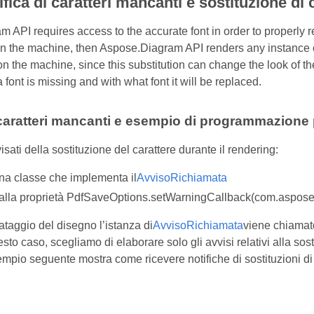
ifica di caratteri mancanti e sostituzione di 
API requires access to the accurate font in order to properly re
on the machine, then Aspose.Diagram API renders any instance of t
 on the machine, since this substitution can change the look of
 font is missing and with what font it will be replaced.
 caratteri mancanti e esempio di programmazione pe
sati della sostituzione del carattere durante il rendering:
na classe che implementa il
AvvisoRichiamata
alla proprietà PdfSaveOptions.setWarningCallback(com.aspose
ataggio del disegno l’istanza di
AvvisoRichiamata
viene chiamato
sto caso, scegliamo di elaborare solo gli avvisi relativi alla sost
mpio seguente mostra come ricevere notifiche di sostituzioni di c