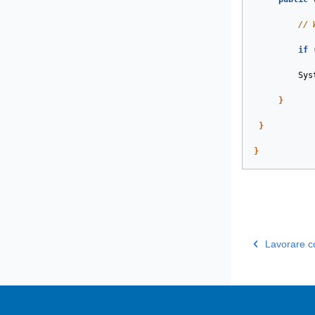
// 
if
Sys
}
}
}
Lavorare con