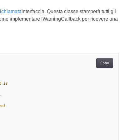
ichiamata
interfaccia. Questa classe stamperà tutti gli
a come implementare IWarningCallback per ricevere una
Copy