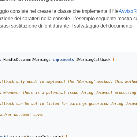
gio consiste nel creare la classe che implementa il file
AvvisoR
ituzione dei caratteri nella console. L’esempio seguente mostr
lsiasi sostituzione di font durante il salvataggio del documento.
s
HandleDocumentWarnings
implements
IWarningCallback
{
void
warning
(
WarningInfo
info
)
{