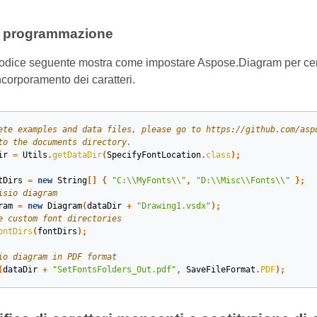
i programmazione
odice seguente mostra come impostare Aspose.Diagram per cercare
ncorporamento dei caratteri.
ete examples and data files, please go to https://github.com/asp
to the documents directory.
ir
=
Utils
.
getDataDir
(
SpecifyFontLocation
.
class
);
tDirs
=
new
String
[]
{
"C:\\MyFonts\\"
,
"D:\\Misc\\Fonts\\"
};
isio diagram
ram
=
new
Diagram
(
dataDir
+
"Drawing1.vsdx"
);
e custom font directories
ontDirs
(
fontDirs
);
io diagram in PDF format
(
dataDir
+
"SetFontsFolders_Out.pdf"
,
SaveFileFormat
.
PDF
);