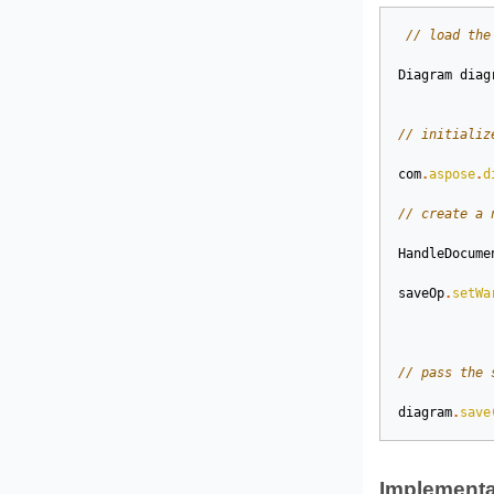
// load the
Diagram
diag
// initializ
com
.
aspose
.
d
// create a 
HandleDocume
saveOp
.
setWa
// pass the 
diagram
.
save
Implementa