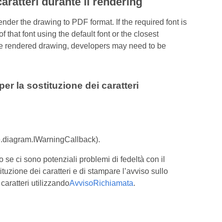
caratteri durante il rendering
nder the drawing to PDF format. If the required font is
hat font using the default font or the closest
 the rendered drawing, developers may need to be
r la sostituzione dei caratteri
.diagram.IWarningCallback).
 se ci sono potenziali problemi di fedeltà con il
ituzione dei caratteri e di stampare l’avviso sullo
aratteri utilizzando
AvvisoRichiamata
.