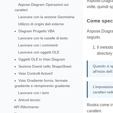
Aspose.Diagram 
Aspose.Diagram Operazioni sui
volte, quindi s
caratteri
Lavorare con la sezione Geometria
Come specif
Utilizzo di origini dati esterne
Diagram Progetto VBA
Aspose.Diagram
seguito.
Lavorare con le caselle di testo
Lavorare con i commenti
Il metodo
Lavorare con oggetti OLE
directory
Oggetti OLE in Visio Diagram
Quando si spe
Sezione Eventi nello ShapeSheet
all’inizio de
Visio Controlli ActiveX
Visio Gradiente forma, fermate
gradiente e riempimento gradiente
L’impostazio
caratteri nel
Lavorare con i temi
Articoli tecnici
Illustra come 
API Riferimento
caratteri.