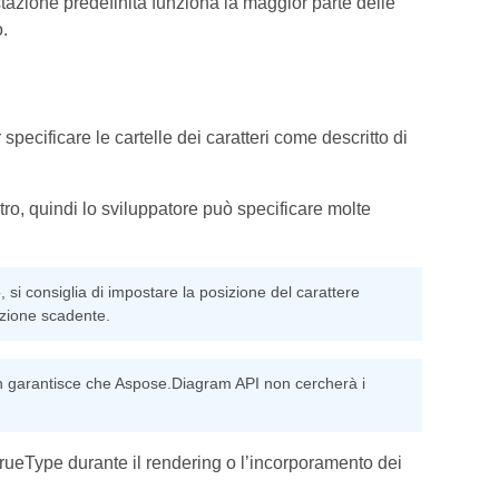
tazione predefinita funziona la maggior parte delle
.
specificare le cartelle dei caratteri come descritto di
o, quindi lo sviluppatore può specificare molte
, si consiglia di impostare la posizione del carattere
tazione scadente.
 non garantisce che Aspose.Diagram API non cercherà i
TrueType durante il rendering o l’incorporamento dei