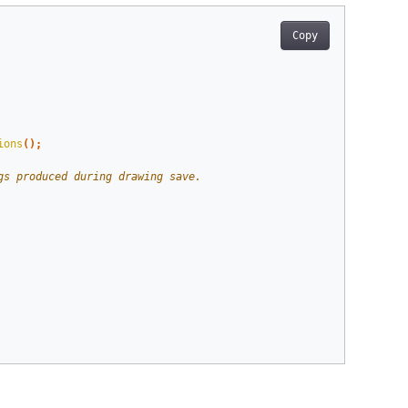
Copy
ions
();
gs produced during drawing save.