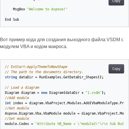
Copy
MsgBox
"Welcome to Aspose!"
End
Sub
Вот пример кода для создания выходного файла VSDM с
модулем VBA и кодом макроса.
// ExStart:ApplyThemeToNewShape
Copy
// The path to the documents directory.
string
dataDir
=
RunExamples
.
GetDataDir_Shapes
();
// Load a diagram
Diagram
diagram
=
new
Diagram
(
dataDir
+
"1.vsdm"
);
//Add module
int
index
=
diagram
.
VbaProject
.
Modules
.
Add
(
VbaModuleType
.
Proc
//Get module 
Aspose
.
Diagram
.
Vba
.
VbaModule
module
=
diagram
.
VbaProject
.
Modu
//Set module
module
.
Codes
=
"Attribute VB_Name = \"module2\"\r\n Sub Butto