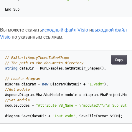
End
Sub
Вы можете скачать
исходный файл Visio
и
выходной файл
Visio
по указанным ссылкам.
// ExStart:ApplyThemeToNewShape
Copy
// The path to the documents directory.
string
dataDir
=
RunExamples
.
GetDataDir_Shapes
();
// Load a diagram
Diagram
diagram
=
new
Diagram
(
dataDir
+
"1.vsdm"
);
//Get module 
Aspose
.
Diagram
.
Vba
.
VbaModule
module
=
diagram
.
VbaProject
.
Modu
//Set module
module
.
Codes
=
"Attribute VB_Name = \"module2\"\r\n Sub Butto
diagram
.
Save
(
dataDir
+
"1out.vsdm"
,
SaveFileFormat
.
VSDM
);