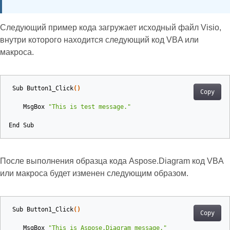
Следующий пример кода загружает исходный файл Visio,
внутри которого находится следующий код VBA или
макроса.
Sub
Button1_Click
()
Copy
MsgBox
"This is test message."
End
Sub
После выполнения образца кода Aspose.Diagram код VBA
или макроса будет изменен следующим образом.
Sub
Button1_Click
()
Copy
MsgBox
"This is Aspose.Diagram message."