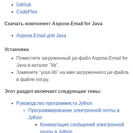
GitHub
CodePlex
Скачать компонент Aspose.Email for Java
Aspose.Email для Java
Установка
Поместите загруженный jar‑файл Aspose.Email for
Java в каталог "lib".
Замените "your-lib" на имя загруженного jar‑файла
в файле
init
.py.
Этот раздел включает следующие темы:
Руководство программиста Jython
Программирование электронной почты в
Jython
Конвертация сообщений электронной
почты в Jython