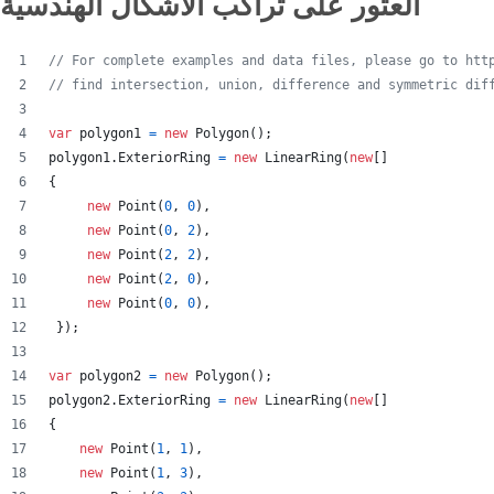
العثور على تراكب الأشكال الهندسية
// For complete examples and data files, please go to htt
// find intersection, union, difference and symmetric dif
var
polygon1
=
new
Polygon
(
)
;
polygon1
.
ExteriorRing
=
new
LinearRing
(
new
[
]
{
new
Point
(
0
,
0
)
,
new
Point
(
0
,
2
)
,
new
Point
(
2
,
2
)
,
new
Point
(
2
,
0
)
,
new
Point
(
0
,
0
)
,
}
)
;
var
polygon2
=
new
Polygon
(
)
;
polygon2
.
ExteriorRing
=
new
LinearRing
(
new
[
]
{
new
Point
(
1
,
1
)
,
new
Point
(
1
,
3
)
,