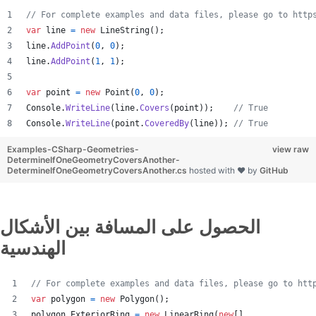
// For complete examples and data files, please go to http
var
line
=
new
LineString
(
)
;
line
.
AddPoint
(
0
,
0
)
;
line
.
AddPoint
(
1
,
1
)
;
var
point
=
new
Point
(
0
,
0
)
;
Console
.
WriteLine
(
line
.
Covers
(
point
)
)
;
// True
Console
.
WriteLine
(
point
.
CoveredBy
(
line
)
)
;
// True
Examples-CSharp-Geometries-
view raw
DetermineIfOneGeometryCoversAnother-
DetermineIfOneGeometryCoversAnother.cs
hosted with ❤ by
GitHub
الحصول على المسافة بين الأشكال
الهندسية
// For complete examples and data files, please go to htt
var
polygon
=
new
Polygon
(
)
;
polygon
.
ExteriorRing
=
new
LinearRing
(
new
[
]