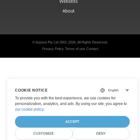
Websites
About
© Aspose Pty Ltd 2001-2026.
All Rights Reserved.
Privacy Policy
Terms of use
Contact
COOKIE NOTICE
To provide you with the best experience, we use cookies for
personalization, analytics, and ads. By using our site, you agree to
our cookie policy
.
ACCEPT
CUSTOMIZE
DENY