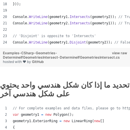
}
)
)
;
Console
.
WriteLine
(
geometry1
.
Intersects
(
geometry2
)
)
;
// Tr
Console
.
WriteLine
(
geometry2
.
Intersects
(
geometry1
)
)
;
// Tr
// 'Disjoint' is opposite to 'Intersects'
Console
.
WriteLine
(
geometry1
.
Disjoint
(
geometry2
)
)
;
// Fals
Examples-CSharp-Geometries-
view raw
DetermineIfGeometriesIntersect-DetermineIfGeometriesIntersect.cs
hosted with ❤ by
GitHub
تحديد ما إذا كان شكل هندسي واحد يحتوي
على شكل هندسي آخر
// For complete examples and data files, please go to htt
var
geometry1
=
new
Polygon
(
)
;
geometry1
.
ExteriorRing
=
new
LinearRing
(
new
[
]
{