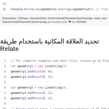
Console
.
WriteLine
(
geometry1
.
Overlaps
(
geometry3
)
)
;
// True
Examples-CSharp-Geometries-DetermineIfGeometriesOverlap-
view raw
DetermineIfGeometriesOverlap.cs
hosted with ❤ by
GitHub
تحديد العلاقة المكانية باستخدام طريقة
Relate
// For complete examples and data files, please go to htt
var
geometry1
=
new
LineString
(
)
;
geometry1
.
AddPoint
(
0
,
0
)
;
geometry1
.
AddPoint
(
0
,
2
)
;
var
geometry2
=
new
LineString
(
)
;
geometry2
.
AddPoint
(
0
,
1
)
;
geometry2
.
AddPoint
(
0
,
3
)
;