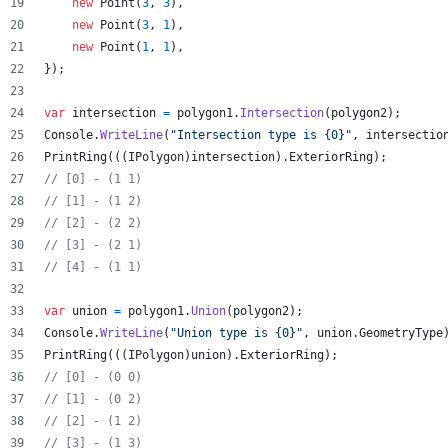
new
Point
(
3
,
3
)
,
new
Point
(
3
,
1
)
,
new
Point
(
1
,
1
)
,
}
)
;
var
intersection
=
polygon1
.
Intersection
(
polygon2
)
;
Console
.
WriteLine
(
"Intersection type is {0}"
,
intersectio
PrintRing
(
(
(
IPolygon
)
intersection
)
.
ExteriorRing
)
;
// [0] - (1 1)
// [1] - (1 2)
// [2] - (2 2)
// [3] - (2 1)
// [4] - (1 1)
var
union
=
polygon1
.
Union
(
polygon2
)
;
Console
.
WriteLine
(
"Union type is {0}"
,
union
.
GeometryType
PrintRing
(
(
(
IPolygon
)
union
)
.
ExteriorRing
)
;
// [0] - (0 0)
// [1] - (0 2)
// [2] - (1 2)
// [3] - (1 3)