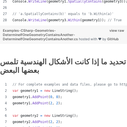
Console
.
WriteLine
(
geometry1
.
SpatiallyContains
(
geometry3
)
)
// 'a.SpatiallyContains(b)' equals to 'b.Within(a)'
Console
.
WriteLine
(
geometry3
.
Within
(
geometry1
)
)
;
// True
Examples-CSharp-Geometries-
view raw
DetermineIfOneGeometryContainsAnother-
DetermineIfOneGeometryContainsAnother.cs
hosted with ❤ by
GitHub
تحديد ما إذا كانت الأشكال الهندسية تلمس
بعضها البعض
// For complete examples and data files, please go to htt
var
geometry1
=
new
LineString
(
)
;
geometry1
.
AddPoint
(
0
,
0
)
;
geometry1
.
AddPoint
(
2
,
2
)
;
var
geometry2
=
new
LineString
(
)
;
geometry2
.
AddPoint
(
2
,
2
)
;