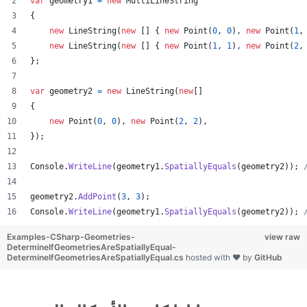
var
geometry1
=
new
MultiLineString
{
new
LineString
(
new
[
]
{
new
Point
(
0
,
0
)
,
new
Point
(
1
,
new
LineString
(
new
[
]
{
new
Point
(
1
,
1
)
,
new
Point
(
2
,
}
;
var
geometry2
=
new
LineString
(
new
[
]
{
new
Point
(
0
,
0
)
,
new
Point
(
2
,
2
)
,
}
)
;
Console
.
WriteLine
(
geometry1
.
SpatiallyEquals
(
geometry2
)
)
;
geometry2
.
AddPoint
(
3
,
3
)
;
Console
.
WriteLine
(
geometry1
.
SpatiallyEquals
(
geometry2
)
)
;
Examples-CSharp-Geometries-
view raw
DetermineIfGeometriesAreSpatiallyEqual-
DetermineIfGeometriesAreSpatiallyEqual.cs
hosted with ❤ by
GitHub