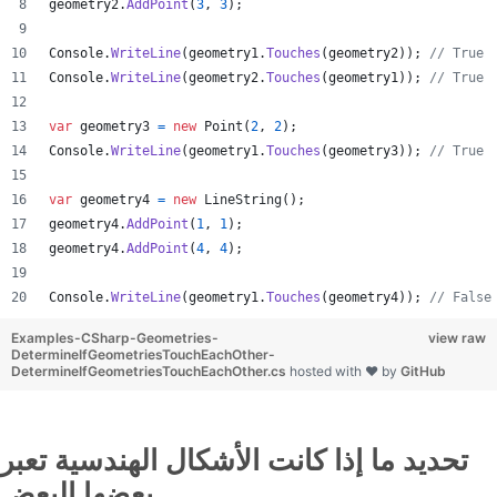
geometry2
.
AddPoint
(
3
,
3
)
;
Console
.
WriteLine
(
geometry1
.
Touches
(
geometry2
)
)
;
// True
Console
.
WriteLine
(
geometry2
.
Touches
(
geometry1
)
)
;
// True
var
geometry3
=
new
Point
(
2
,
2
)
;
Console
.
WriteLine
(
geometry1
.
Touches
(
geometry3
)
)
;
// True
var
geometry4
=
new
LineString
(
)
;
geometry4
.
AddPoint
(
1
,
1
)
;
geometry4
.
AddPoint
(
4
,
4
)
;
Console
.
WriteLine
(
geometry1
.
Touches
(
geometry4
)
)
;
// False
Examples-CSharp-Geometries-
view raw
DetermineIfGeometriesTouchEachOther-
DetermineIfGeometriesTouchEachOther.cs
hosted with ❤ by
GitHub
تحديد ما إذا كانت الأشكال الهندسية تعبر
بعضها البعض