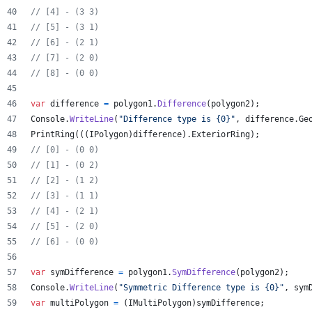
// [4] - (3 3)
// [5] - (3 1)
// [6] - (2 1)
// [7] - (2 0)
// [8] - (0 0)
var
difference
=
polygon1
.
Difference
(
polygon2
)
;
Console
.
WriteLine
(
"Difference type is {0}"
,
difference
.
Ge
PrintRing
(
(
(
IPolygon
)
difference
)
.
ExteriorRing
)
;
// [0] - (0 0)
// [1] - (0 2)
// [2] - (1 2)
// [3] - (1 1)
// [4] - (2 1)
// [5] - (2 0)
// [6] - (0 0)
var
symDifference
=
polygon1
.
SymDifference
(
polygon2
)
;
Console
.
WriteLine
(
"Symmetric Difference type is {0}"
,
sym
var
multiPolygon
=
(
IMultiPolygon
)
symDifference
;