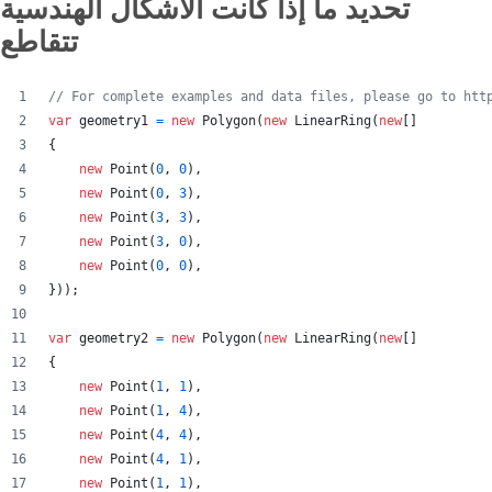
تحديد ما إذا كانت الأشكال الهندسية
تتقاطع
// For complete examples and data files, please go to htt
var
geometry1
=
new
Polygon
(
new
LinearRing
(
new
[
]
{
new
Point
(
0
,
0
)
,
new
Point
(
0
,
3
)
,
new
Point
(
3
,
3
)
,
new
Point
(
3
,
0
)
,
new
Point
(
0
,
0
)
,
}
)
)
;
var
geometry2
=
new
Polygon
(
new
LinearRing
(
new
[
]
{
new
Point
(
1
,
1
)
,
new
Point
(
1
,
4
)
,
new
Point
(
4
,
4
)
,
new
Point
(
4
,
1
)
,
new
Point
(
1
,
1
)
,