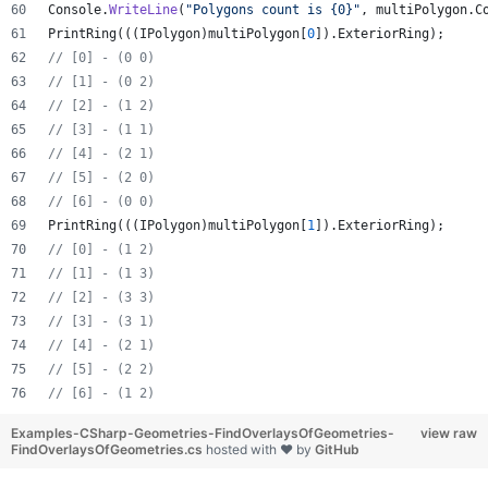
Console
.
WriteLine
(
"Polygons count is {0}"
,
multiPolygon
.
C
PrintRing
(
(
(
IPolygon
)
multiPolygon
[
0
]
)
.
ExteriorRing
)
;
// [0] - (0 0)
// [1] - (0 2)
// [2] - (1 2)
// [3] - (1 1)
// [4] - (2 1)
// [5] - (2 0)
// [6] - (0 0)
PrintRing
(
(
(
IPolygon
)
multiPolygon
[
1
]
)
.
ExteriorRing
)
;
// [0] - (1 2)
// [1] - (1 3)
// [2] - (3 3)
// [3] - (3 1)
// [4] - (2 1)
// [5] - (2 2)
// [6] - (1 2)
Examples-CSharp-Geometries-FindOverlaysOfGeometries-
view raw
FindOverlaysOfGeometries.cs
hosted with ❤ by
GitHub