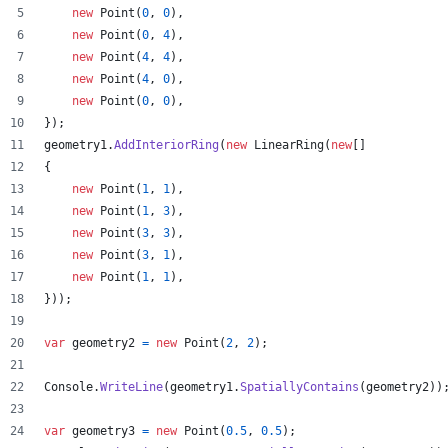
new
Point
(
0
,
0
)
,
new
Point
(
0
,
4
)
,
new
Point
(
4
,
4
)
,
new
Point
(
4
,
0
)
,
new
Point
(
0
,
0
)
,
}
)
;
geometry1
.
AddInteriorRing
(
new
LinearRing
(
new
[
]
{
new
Point
(
1
,
1
)
,
new
Point
(
1
,
3
)
,
new
Point
(
3
,
3
)
,
new
Point
(
3
,
1
)
,
new
Point
(
1
,
1
)
,
}
)
)
;
var
geometry2
=
new
Point
(
2
,
2
)
;
Console
.
WriteLine
(
geometry1
.
SpatiallyContains
(
geometry2
)
)
var
geometry3
=
new
Point
(
0.5
,
0.5
)
;