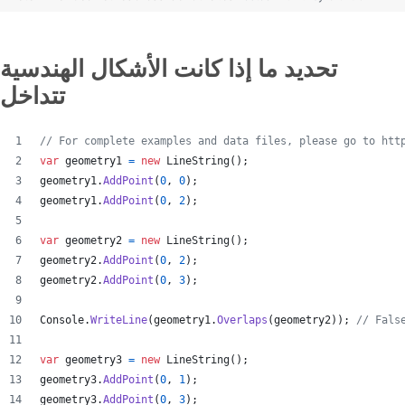
تحديد ما إذا كانت الأشكال الهندسية
تتداخل
// For complete examples and data files, please go to htt
var
geometry1
=
new
LineString
(
)
;
geometry1
.
AddPoint
(
0
,
0
)
;
geometry1
.
AddPoint
(
0
,
2
)
;
var
geometry2
=
new
LineString
(
)
;
geometry2
.
AddPoint
(
0
,
2
)
;
geometry2
.
AddPoint
(
0
,
3
)
;
Console
.
WriteLine
(
geometry1
.
Overlaps
(
geometry2
)
)
;
// Fals
var
geometry3
=
new
LineString
(
)
;
geometry3
.
AddPoint
(
0
,
1
)
;
geometry3
.
AddPoint
(
0
,
3
)
;