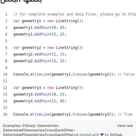
// For complete examples and data files, please go to htt
var
geometry1
=
new
LineString
(
)
;
geometry1
.
AddPoint
(
0
,
0
)
;
geometry1
.
AddPoint
(
2
,
2
)
;
var
geometry2
=
new
LineString
(
)
;
geometry2
.
AddPoint
(
1
,
1
)
;
geometry2
.
AddPoint
(
3
,
3
)
;
Console
.
WriteLine
(
geometry1
.
Crosses
(
geometry2
)
)
;
// False
var
geometry3
=
new
LineString
(
)
;
geometry3
.
AddPoint
(
0
,
2
)
;
geometry3
.
AddPoint
(
2
,
0
)
;
Console
.
WriteLine
(
geometry1
.
Crosses
(
geometry3
)
)
;
// True
Examples-CSharp-Geometries-
view raw
DetermineIfGeometriesCrossEachOther-
DetermineIfGeometriesCrossEachOther.cs
hosted with ❤ by
GitHub