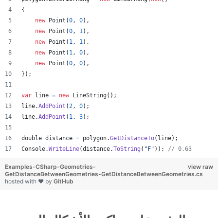
{
new
Point
(
0
,
0
)
,
new
Point
(
0
,
1
)
,
new
Point
(
1
,
1
)
,
new
Point
(
1
,
0
)
,
new
Point
(
0
,
0
)
,
}
)
;
var
line
=
new
LineString
(
)
;
line
.
AddPoint
(
2
,
0
)
;
line
.
AddPoint
(
1
,
3
)
;
double
distance
=
polygon
.
GetDistanceTo
(
line
)
;
Console
.
WriteLine
(
distance
.
ToString
(
"F"
)
)
;
// 0.63
Examples-CSharp-Geometries-
view raw
GetDistanceBetweenGeometries-GetDistanceBetweenGeometries.cs
hosted with ❤ by
GitHub