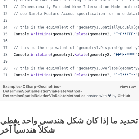
// Relate method takes a string representation of DE-9IM 
// (Dimensionally Extended Nine-Intersection Model matrix
// see Simple Feature Access specification for more detai
// this is the equivalent of 'geometry1.SpatiallyEquals(g
Console
.
WriteLine
(
geometry1
.
Relate
(
geometry2
,
"T*F**FFF*"
// this is the equivalent of 'geometry1.Disjoint(geometry
Console
.
WriteLine
(
geometry1
.
Relate
(
geometry2
,
"FF*FF****"
// this is the equivalent of 'geometry1.Overlaps(geometry
Console
.
WriteLine
(
geometry1
.
Relate
(
geometry2
,
"1*T***T**"
Examples-CSharp-Geometries-
view raw
DetermineSpatialRelationViaRelateMethod-
DetermineSpatialRelationViaRelateMethod.cs
hosted with ❤ by
GitHub
تحديد ما إذا كان شكل هندسي واحد يغطي
شكلاً هندسياً آخر