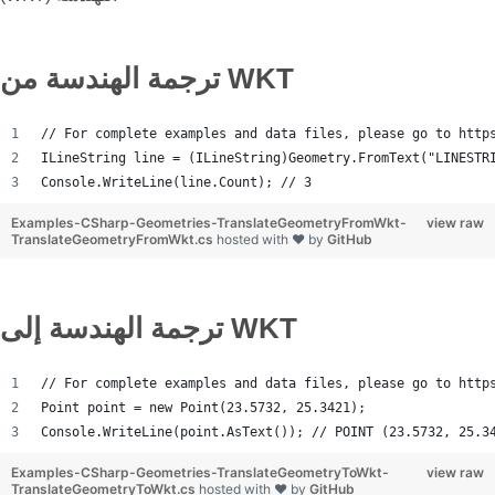
ترجمة الهندسة من WKT
// For complete examples and data files, please go to http
ILineString line = (ILineString)Geometry.FromText("LINESTR
Console.WriteLine(line.Count); // 3
Examples-CSharp-Geometries-TranslateGeometryFromWkt-
view raw
TranslateGeometryFromWkt.cs
hosted with ❤ by
GitHub
ترجمة الهندسة إلى WKT
// For complete examples and data files, please go to http
Point point = new Point(23.5732, 25.3421);
Console.WriteLine(point.AsText()); // POINT (23.5732, 25.3
Examples-CSharp-Geometries-TranslateGeometryToWkt-
view raw
TranslateGeometryToWkt.cs
hosted with ❤ by
GitHub