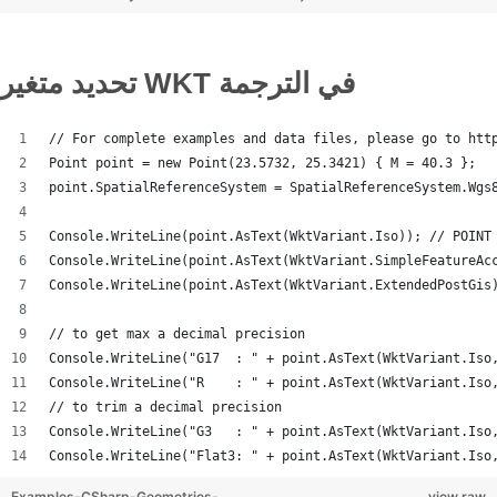
تحديد متغير WKT في الترجمة
// For complete examples and data files, please go to htt
Point point = new Point(23.5732, 25.3421) { M = 40.3 };
point.SpatialReferenceSystem = SpatialReferenceSystem.Wgs
Console.WriteLine(point.AsText(WktVariant.Iso)); // POINT
Console.WriteLine(point.AsText(WktVariant.SimpleFeatureAc
Console.WriteLine(point.AsText(WktVariant.ExtendedPostGis
// to get max a decimal precision
Console.WriteLine("G17  : " + point.AsText(WktVariant.Iso
Console.WriteLine("R    : " + point.AsText(WktVariant.Iso
// to trim a decimal precision
Console.WriteLine("G3   : " + point.AsText(WktVariant.Iso
Console.WriteLine("Flat3: " + point.AsText(WktVariant.Iso
Examples-CSharp-Geometries-
view raw