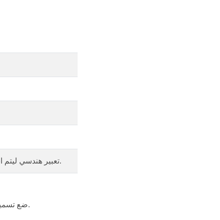
تعبير هندسي ليتم استخدامه لتحويل الهندسة قبل تمريرها إلى محرك التسمية.
- MultipartMode.All - ضع تسمية بالقرب من كل جزء من الهندسة.