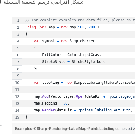
بشكل افتراضي، ترسم التسمية البسيطة النص فوق النقاط:
// For complete examples and data files, please go t
using
(
var
map
=
new
Map
(
500
,
200
)
)
{
var
symbol
=
new
SimpleMarker
{
FillColor
=
Color
.
LightGray
,
StrokeStyle
=
StrokeStyle
.
None
}
;
var
labeling
=
new
SimpleLabeling
(
labelAttribute
map
.
Add
(
VectorLayer
.
Open
(
dataDir
+
"points.geojs
map
.
Padding
=
50
;
map
.
Render
(
dataDir
+
"points_labeling_out.svg"
,
}
Examples-CSharp-Rendering-LabelMap-PointsLabeling.cs
hosted 