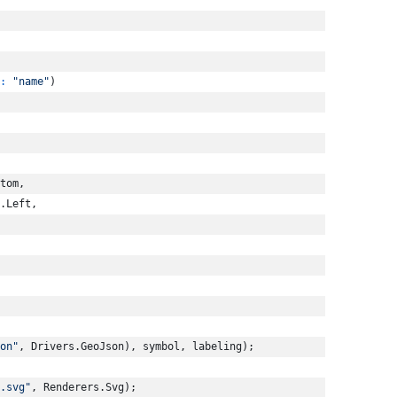
:
"name"
)
tom
,
.
Left
,
on"
,
Drivers
.
GeoJson
)
,
symbol
,
labeling
)
;
.svg"
,
Renderers
.
Svg
)
;