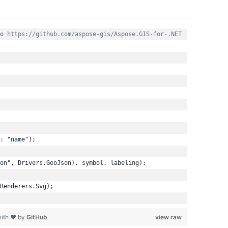
o https://github.com/aspose-gis/Aspose.GIS-for-.NET
:
"name"
)
;
on"
,
Drivers
.
GeoJson
)
,
symbol
,
labeling
)
;
Renderers
.
Svg
)
;
with ❤ by
GitHub
view raw