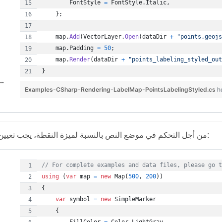
FontStyle
=
FontStyle
.
Italic
,
}
;
map
.
Add
(
VectorLayer
.
Open
(
dataDir
+
"points.geojs
map
.
Padding
=
50
;
map
.
Render
(
dataDir
+
"points_labeling_styled_out
}
Examples-CSharp-Rendering-LabelMap-PointsLabelingStyled.cs
h
من أجل التحكم في موضع النص بالنسبة لميزة النقطة، يجب تعيين خاصية الموضع:
// For complete examples and data files, please go t
using
(
var
map
=
new
Map
(
500
,
200
)
)
{
var
symbol
=
new
SimpleMarker
{