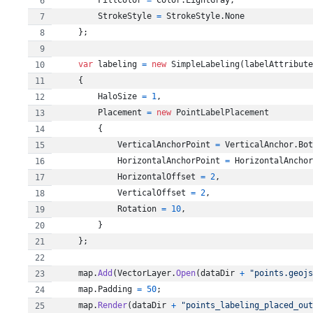
FillColor
=
Color
.
LightGray
,
StrokeStyle
=
StrokeStyle
.
None
}
;
var
labeling
=
new
SimpleLabeling
(
labelAttribute
{
HaloSize
=
1
,
Placement
=
new
PointLabelPlacement
{
VerticalAnchorPoint
=
VerticalAnchor
.
Bot
HorizontalAnchorPoint
=
HorizontalAnchor
HorizontalOffset
=
2
,
VerticalOffset
=
2
,
Rotation
=
10
,
}
}
;
map
.
Add
(
VectorLayer
.
Open
(
dataDir
+
"points.geojs
map
.
Padding
=
50
;
map
.
Render
(
dataDir
+
"points_labeling_placed_out