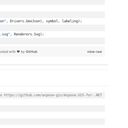
on"
,
Drivers
.
GeoJson
)
,
symbol
,
labeling
)
;
.svg"
,
Renderers
.
Svg
)
;
osted with ❤ by
GitHub
view raw
o https://github.com/aspose-gis/Aspose.GIS-for-.NET