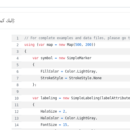
إليك كيفية تصميم الخط:
// For complete examples and data files, please go t
using
(
var
map
=
new
Map
(
500
,
200
)
)
{
var
symbol
=
new
SimpleMarker
{
FillColor
=
Color
.
LightGray
,
StrokeStyle
=
StrokeStyle
.
None
}
;
var
labeling
=
new
SimpleLabeling
(
labelAttribute
{
HaloSize
=
2
,
HaloColor
=
Color
.
LightGray
,
FontSize
=
15
,