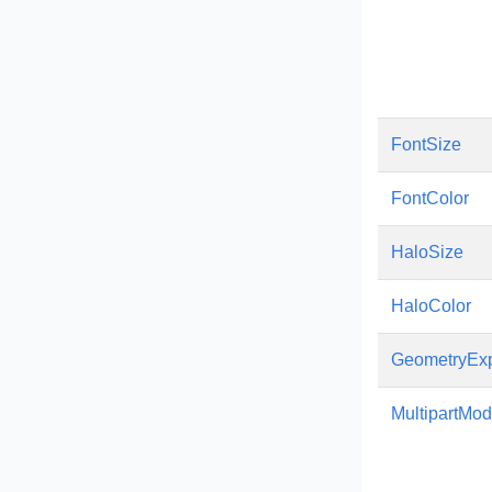
FontSize
FontColor
HaloSize
HaloColor
GeometryExp
MultipartMo