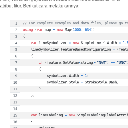
atribut fitur. Berikut cara melakukannya:
// For complete examples and data files, please go t
using
(
var
map
=
new
Map
(
1000
,
634
)
)
{
var
lineSymbolizer
=
new
SimpleLine
{
Width
=
1.
lineSymbolizer
.
FeatureBasedConfiguration
=
(
feat
{
if
(
feature
.
GetValue
<
string
>
(
"NAM"
)
==
"UNK"
{
symbolizer
.
Width
=
1
;
symbolizer
.
Style
=
StrokeStyle
.
Dash
;
}
}
;
var
lineLabeling
=
new
SimpleLabeling
(
labelAttri
{