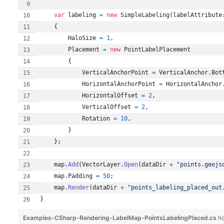
var
labeling
=
new
SimpleLabeling
(
labelAttribute
{
HaloSize
=
1
,
Placement
=
new
PointLabelPlacement
{
VerticalAnchorPoint
=
VerticalAnchor
.
Bot
HorizontalAnchorPoint
=
HorizontalAnchor
HorizontalOffset
=
2
,
VerticalOffset
=
2
,
Rotation
=
10
,
}
}
;
map
.
Add
(
VectorLayer
.
Open
(
dataDir
+
"points.geojs
map
.
Padding
=
50
;
map
.
Render
(
dataDir
+
"points_labeling_placed_out
}
Examples-CSharp-Rendering-LabelMap-PointsLabelingPlaced.cs
h