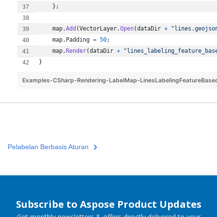
}
;
map
.
Add
(
VectorLayer
.
Open
(
dataDir
+
"lines.geojso
map
.
Padding
=
50
;
map
.
Render
(
dataDir
+
"lines_labeling_feature_bas
}
Examples-CSharp-Rendering-LabelMap-LinesLabelingFeatureBase
Pelabelan Berbasis Aturan
Subscribe to Aspose Product Updates
Get monthly newsletters & offers directly delivered to your