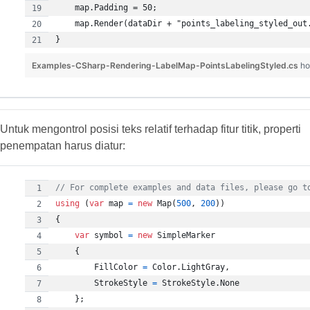
Examples-CSharp-Rendering-LabelMap-PointsLabelingStyled.cs
ho
Untuk mengontrol posisi teks relatif terhadap fitur titik, properti
penempatan harus diatur:
// For complete examples and data files, please go t
using
(
var
map
=
new
Map
(
500
,
200
)
)
{
var
symbol
=
new
SimpleMarker
{
FillColor
=
Color
.
LightGray
,
StrokeStyle
=
StrokeStyle
.
None
}
;