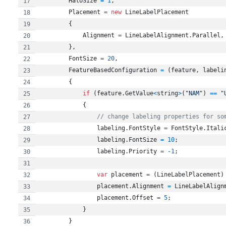
HaloSize
=
1
,
Placement
=
new
LineLabelPlacement
{
Alignment
=
LineLabelAlignment
.
Parallel
,
}
,
FontSize
=
20
,
FeatureBasedConfiguration
=
(
feature
,
labeli
{
if
(
feature
.
GetValue
<
string
>
(
"NAM"
)
==
"
{
// change labeling properties for so
labeling
.
FontStyle
=
FontStyle
.
Itali
labeling
.
FontSize
=
10
;
labeling
.
Priority
=
-
1
;
var
placement
=
(
LineLabelPlacement
)
placement
.
Alignment
=
LineLabelAlign
placement
.
Offset
=
5
;
}
}